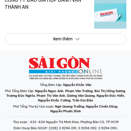
THÀNH AN
Xem thêm
Tổng Biên tập:
Nguyễn Khắc Văn
Phó Tổng Biên tập:
Nguyễn Ngọc Anh
,
Phạm Văn Trường
,
Bùi Thị Hồng Sương
,
Trương Đức Nghĩa
,
Phạm Thị Vân Anh
,
Dương Văn Quang
,
Nguyễn Đức Hiển
,
Nguyễn Khắc Cường
,
Trần Gia Bảo
Phó Tổng Thư ký tòa soạn:
Ngô Quang Trưởng
,
Nguyễn Chiến Dũng
,
Nguyễn Phước Bình
Tòa soạn
: 432-434 Nguyễn Thị Minh Khai, Phường Bàn Cờ, TP.HCM
Điện thoại Báo SGGP
: (028) 3.9294.091, 3.9294.092, 3.9294.093,