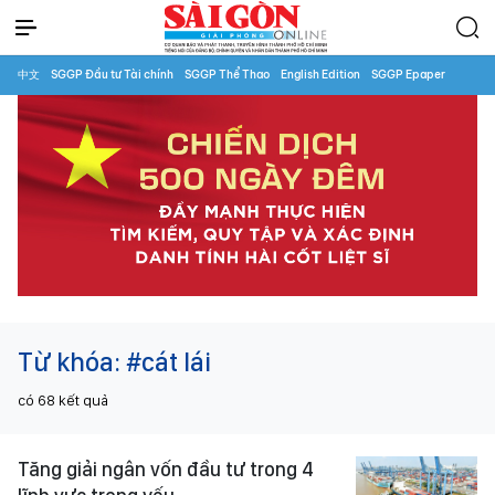
中文
SGGP Đầu tư Tài chính
SGGP Thể Thao
English Edition
SGGP Epaper
Từ khóa:
#cát lái
có
68
kết quả
Tăng giải ngân vốn đầu tư trong 4