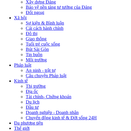
Xây dựng Đảng
Bảo vệ nền tảng tư tưởng của Đảng
Đối ngoại
Xã hội
Sự kiện & Bình luận
Cải cách hành chính
Đô thị
Giao thông
Tuổi trẻ cuộc sống
Bút Sài Gòn
Tin buồn
Môi trường
Pháp luật
An ninh - trật tự
Câu chuyện Pháp luật
Kinh tế
Thị trường
Địa ốc
Tài chính- Chứng khoán
Du lịch
Đầu tư
Doanh nghiệp - Doanh nhân
Chuyển động kinh tế & Đời sống 24H
Đa phương tiện
Thế giới