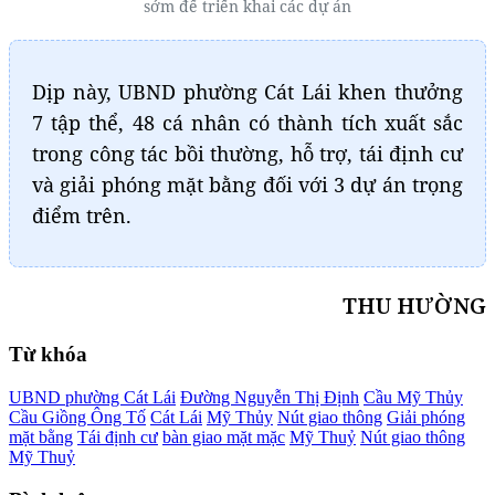
sớm để triển khai các dự án
Dịp này, UBND phường Cát Lái khen thưởng
7 tập thể, 48 cá nhân có thành tích xuất sắc
trong công tác bồi thường, hỗ trợ, tái định cư
và giải phóng mặt bằng đối với 3 dự án trọng
điểm trên.
THU HƯỜNG
Từ khóa
UBND phường Cát Lái
Đường Nguyễn Thị Định
Cầu Mỹ Thủy
Cầu Giồng Ông Tố
Cát Lái
Mỹ Thủy
Nút giao thông
Giải phóng
mặt bằng
Tái định cư
bàn giao mặt mặc
Mỹ Thuỷ
Nút giao thông
Mỹ Thuỷ