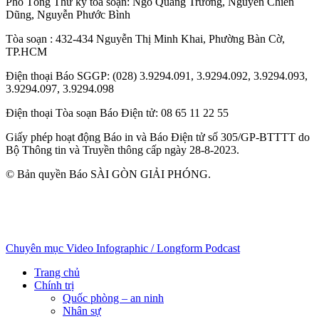
Phó Tổng Thư ký tòa soạn:
Ngô Quang Trưởng
,
Nguyễn Chiến
Dũng
,
Nguyễn Phước Bình
Tòa soạn
: 432-434 Nguyễn Thị Minh Khai, Phường Bàn Cờ,
TP.HCM
Điện thoại Báo SGGP
: (028) 3.9294.091, 3.9294.092, 3.9294.093,
3.9294.097, 3.9294.098
Điện thoại Tòa soạn Báo Điện tử
: 08 65 11 22 55
Giấy phép hoạt động Báo in và Báo Điện tử số 305/GP-BTTTT do
Bộ Thông tin và Truyền thông cấp ngày 28-8-2023.
© Bản quyền Báo SÀI GÒN GIẢI PHÓNG.
Chuyên mục
Video
Infographic / Longform
Podcast
Trang chủ
Chính trị
Quốc phòng – an ninh
Nhân sự