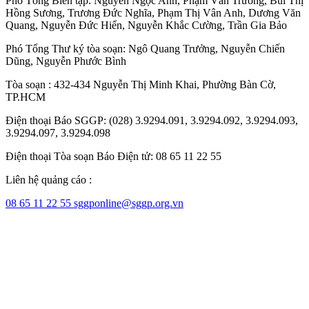
Phó Tổng Biên tập:
Nguyễn Ngọc Anh
,
Phạm Văn Trường
,
Bùi Thị
Hồng Sương
,
Trương Đức Nghĩa
,
Phạm Thị Vân Anh
,
Dương Văn
Quang
,
Nguyễn Đức Hiển
,
Nguyễn Khắc Cường
,
Trần Gia Bảo
Phó Tổng Thư ký tòa soạn:
Ngô Quang Trưởng
,
Nguyễn Chiến
Dũng
,
Nguyễn Phước Bình
Tòa soạn : 432-434 Nguyễn Thị Minh Khai, Phường Bàn Cờ,
TP.HCM
Điện thoại Báo SGGP: (028) 3.9294.091, 3.9294.092, 3.9294.093,
3.9294.097, 3.9294.098
Điện thoại Tòa soạn Báo Điện tử: 08 65 11 22 55
Liên hệ quảng cáo :
08 65 11 22 55
sggponline@sggp.org.vn