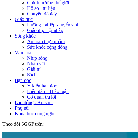
Chính trường thế giới
Hồ sơ - tư liệu
Chuyện đó đây
Giáo dục
Hướng nghiệp - tuyển sinh
Giáo dục hội nhập
Sống khỏe
An toàn thực phẩm
Sức khỏe cộng đồng
Văn hóa
Nhịp sống
Nhân vật
Giải trí
Sách
Bạn đọc
Ý kiến bạn đọc
Diễn đàn - Thảo luận
Cơ quan trả lời
Lao động - An sinh
Phụ nữ
Khoa học công nghệ
Theo dõi SGGP trên: