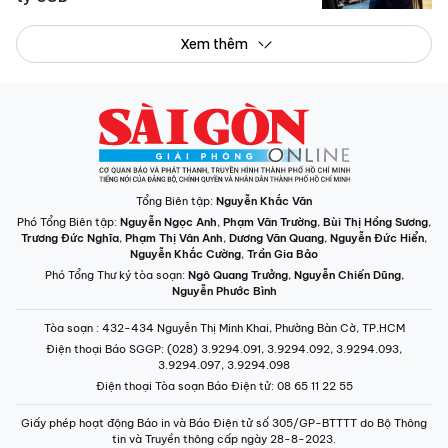
Xem thêm
Tổng Biên tập:
Nguyễn Khắc Văn
Phó Tổng Biên tập:
Nguyễn Ngọc Anh
,
Phạm Văn Trường
,
Bùi Thị Hồng Sương
,
Trương Đức Nghĩa
,
Phạm Thị Vân Anh
,
Dương Văn Quang
,
Nguyễn Đức Hiển
,
Nguyễn Khắc Cường
,
Trần Gia Bảo
Phó Tổng Thư ký tòa soạn:
Ngô Quang Trưởng
,
Nguyễn Chiến Dũng
,
Nguyễn Phước Bình
Tòa soạn
: 432-434 Nguyễn Thị Minh Khai, Phường Bàn Cờ, TP.HCM
Điện thoại Báo SGGP
: (028) 3.9294.091, 3.9294.092, 3.9294.093,
3.9294.097, 3.9294.098
Điện thoại Tòa soạn Báo Điện tử
: 08 65 11 22 55
Giấy phép hoạt động Báo in và Báo Điện tử số 305/GP-BTTTT do Bộ Thông
tin và Truyền thông cấp ngày 28-8-2023.