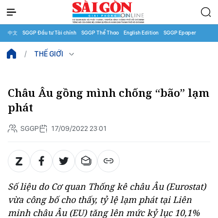
中文
SGGP Đầu tư Tài chính
SGGP Thể Thao
English Edition
SGGP Epaper
THẾ GIỚI
Châu Âu gồng mình chống “bão” lạm
phát
SGGP
17/09/2022 23:01
Số liệu do Cơ quan Thống kê châu Âu (Eurostat)
vừa công bố cho thấy, tỷ lệ lạm phát tại Liên
minh châu Âu (EU) tăng lên mức kỷ lục 10,1%