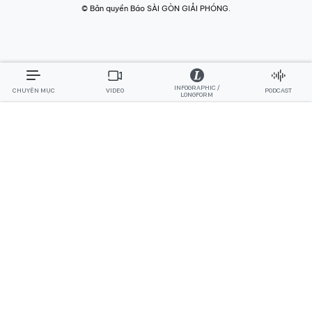
© Bản quyền Báo SÀI GÒN GIẢI PHÓNG.
INFOGRAPHIC /
CHUYÊN MỤC
VIDEO
PODCAST
LONGFORM