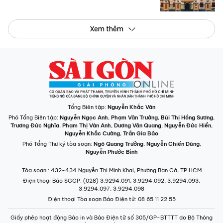
Xem thêm
Tổng Biên tập:
Nguyễn Khắc Văn
Phó Tổng Biên tập:
Nguyễn Ngọc Anh
,
Phạm Văn Trường
,
Bùi Thị Hồng Sương
,
Trương Đức Nghĩa
,
Phạm Thị Vân Anh
,
Dương Văn Quang
,
Nguyễn Đức Hiển
,
Nguyễn Khắc Cường
,
Trần Gia Bảo
Phó Tổng Thư ký tòa soạn:
Ngô Quang Trưởng
,
Nguyễn Chiến Dũng
,
Nguyễn Phước Bình
Tòa soạn
: 432-434 Nguyễn Thị Minh Khai, Phường Bàn Cờ, TP.HCM
Điện thoại Báo SGGP
: (028) 3.9294.091, 3.9294.092, 3.9294.093,
3.9294.097, 3.9294.098
Điện thoại Tòa soạn Báo Điện tử
: 08 65 11 22 55
Giấy phép hoạt động Báo in và Báo Điện tử số 305/GP-BTTTT do Bộ Thông