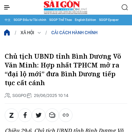
中文
SGGP Đầu tư Tài chính
SGGP Thể Thao
English Edition
SGGP Epaper
XÃ HỘI
CẢI CÁCH HÀNH CHÍNH
Chủ tịch UBND tỉnh Bình Dương Võ
Văn Minh: Hợp nhất TPHCM mở ra
“đại lộ mới” đưa Bình Dương tiếp
tục cất cánh
SGGPO
29/06/2025 10:14
Chiều 29-6, Chủ tịch UBND tỉnh Bình Dương Võ