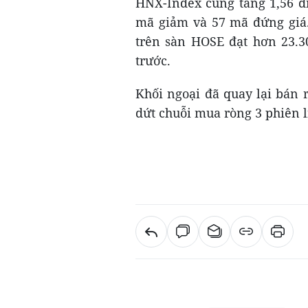
HNX-Index cũng tăng 1,56 đi
mã giảm và 57 mã đứng giá.
trên sàn HOSE đạt hơn 23.30
trước.
Khối ngoại đã quay lại bán 
dứt chuỗi mua ròng 3 phiên l