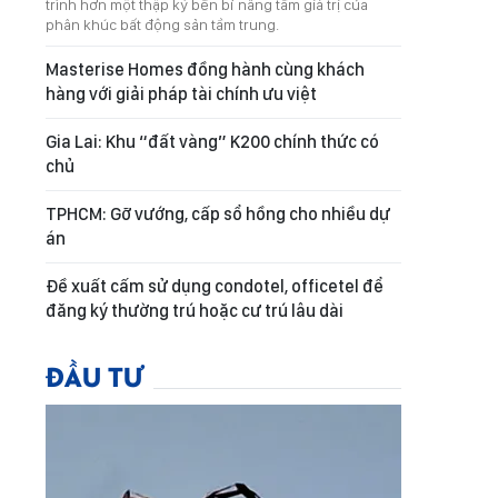
trình hơn một thập kỷ bền bỉ nâng tầm giá trị của
phân khúc bất động sản tầm trung.
Masterise Homes đồng hành cùng khách
hàng với giải pháp tài chính ưu việt
Gia Lai: Khu “đất vàng” K200 chính thức có
chủ
TPHCM: Gỡ vướng, cấp sổ hồng cho nhiều dự
án
Đề xuất cấm sử dụng condotel, officetel để
đăng ký thường trú hoặc cư trú lâu dài
ĐẦU TƯ