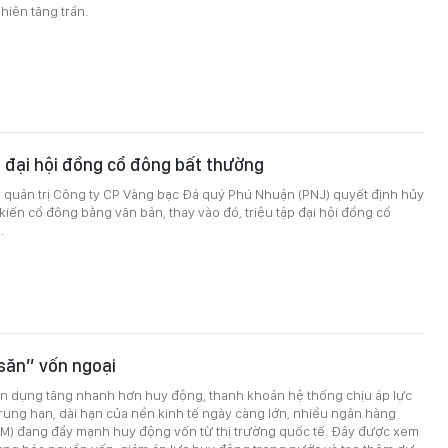
hiên tăng trần.
p đại hội đồng cổ đông bất thường
g quản trị Công ty CP Vàng bạc Đá quý Phú Nhuận (PNJ) quyết định hủy
kiến cổ đông bằng văn bản, thay vào đó, triệu tập đại hội đồng cổ
.
săn” vốn ngoại
tín dụng tăng nhanh hơn huy động, thanh khoản hệ thống chịu áp lực
rung hạn, dài hạn của nền kinh tế ngày càng lớn, nhiều ngân hàng
M) đang đẩy mạnh huy động vốn từ thị trường quốc tế. Đây được xem