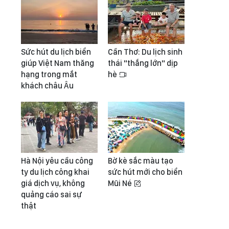
Sức hút du lịch biển
Cần Thơ: Du lịch sinh
giúp Việt Nam thăng
thái "thắng lớn" dịp
hạng trong mắt
hè
khách châu Âu
Hà Nội yêu cầu công
Bờ kè sắc màu tạo
ty du lịch công khai
sức hút mới cho biển
giá dịch vụ, không
Mũi Né
quảng cáo sai sự
thật