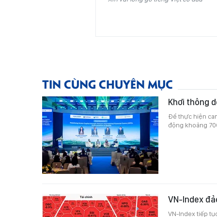
TIN CÙNG CHUYÊN MỤC
Khơi thông d
Để thực hiện cam
động khoảng 700
VN-Index đả
VN-Index tiếp tụ