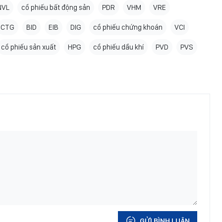
NVL
cổ phiếu bất động sản
PDR
VHM
VRE
CTG
BID
EIB
DIG
cổ phiếu chứng khoán
VCI
cổ phiếu sản xuất
HPG
cổ phiếu dầu khí
PVD
PVS
GỬI BÌNH LUẬN