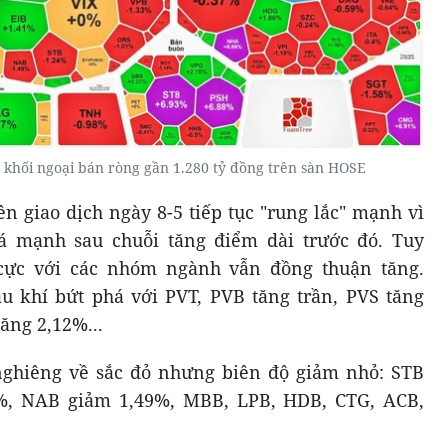
 khối ngoại bán ròng gần 1.280 tỷ đồng trên sàn HOSE
n giao dịch ngày 8-5 tiếp tục "rung lắc" mạnh vì
á mạnh sau chuỗi tăng điểm dài trước đó. Tuy
 cực với các nhóm ngành vẫn đồng thuận tăng.
u khí bứt phá với PVT, PVB tăng trần, PVS tăng
ăng 2,12%...
ghiêng về sắc đỏ nhưng biên độ giảm nhỏ: STB
%, NAB giảm 1,49%, MBB, LPB, HDB, CTG, ACB,