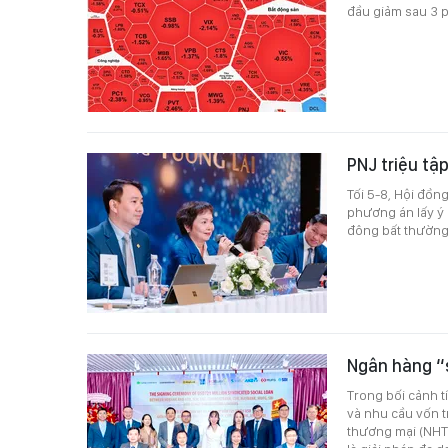
đầu giảm sau 3 p
PNJ triệu tậ
Tối 5-8, Hội đồn
phương án lấy ý 
đông bất thường
Ngân hàng “
Trong bối cảnh 
và nhu cầu vốn t
thương mại (NHT