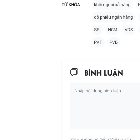
TỪ KHÓA
khối ngoại xả hàng
cổ phiếu ngân hàng
SSI
HCM
VDS
PVT
PVB
BÌNH LUẬN
Xin vui lòng gõ tiếng Việt có dấu