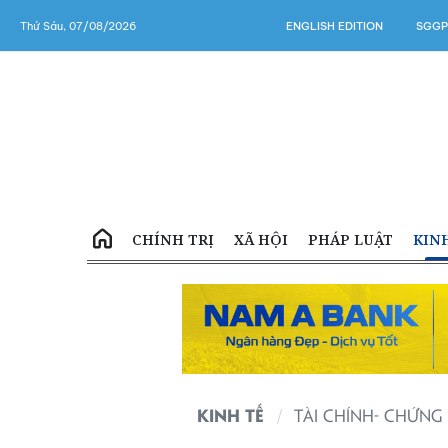
Thứ Sáu, 07/08/2026
ENGLISH EDITION
SGGP
CHÍNH TRỊ
XÃ HỘI
PHÁP LUẬT
KIN
KINH TẾ
TÀI CHÍNH- CHỨN