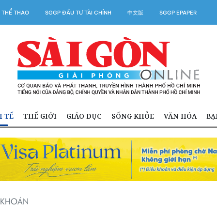
 THỂ THAO
SGGP ĐẦU TƯ TÀI CHÍNH
中文版
SGGP EPAPER
H TẾ
THẾ GIỚI
GIÁO DỤC
SỐNG KHỎE
VĂN HÓA
BẠ
G KHOÁN