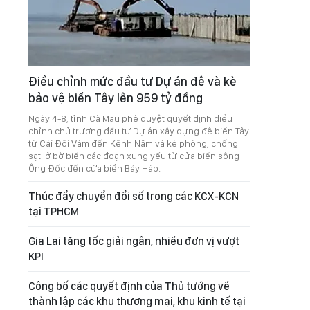
Điều chỉnh mức đầu tư Dự án đê và kè
bảo vệ biển Tây lên 959 tỷ đồng
Ngày 4-8, tỉnh Cà Mau phê duyệt quyết định điều
chỉnh chủ trương đầu tư Dự án xây dựng đê biển Tây
từ Cái Đôi Vàm đến Kênh Năm và kè phòng, chống
sạt lở bờ biển các đoạn xung yếu từ cửa biển sông
Ông Đốc đến cửa biển Bảy Háp.
Thúc đẩy chuyển đổi số trong các KCX-KCN
tại TPHCM
Gia Lai tăng tốc giải ngân, nhiều đơn vị vượt
KPI
Công bố các quyết định của Thủ tướng về
thành lập các khu thương mại, khu kinh tế tại