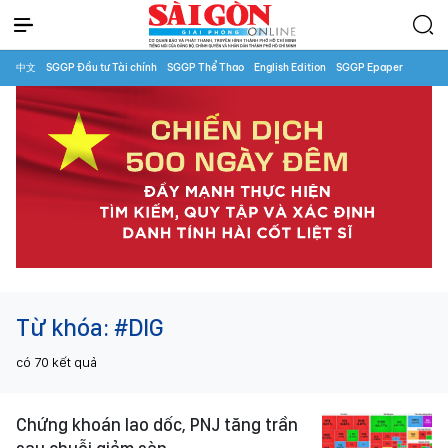
中文
SGGP Đầu tư Tài chính
SGGP Thể Thao
English Edition
SGGP Epaper
Từ khóa:
#DIG
có
70
kết quả
Chứng khoán lao dốc, PNJ tăng trần