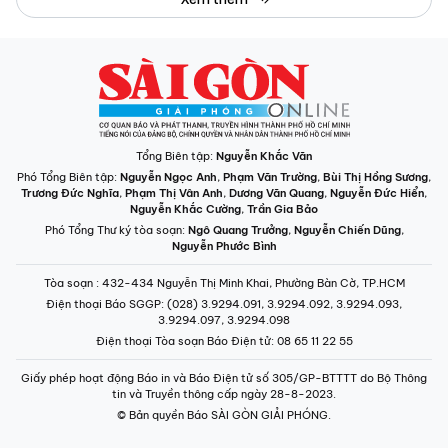
Tổng Biên tập:
Nguyễn Khắc Văn
Phó Tổng Biên tập:
Nguyễn Ngọc Anh
,
Phạm Văn Trường
,
Bùi Thị Hồng Sương
,
Trương Đức Nghĩa
,
Phạm Thị Vân Anh
,
Dương Văn Quang
,
Nguyễn Đức Hiển
,
Nguyễn Khắc Cường
,
Trần Gia Bảo
Phó Tổng Thư ký tòa soạn:
Ngô Quang Trưởng
,
Nguyễn Chiến Dũng
,
Nguyễn Phước Bình
Tòa soạn
: 432-434 Nguyễn Thị Minh Khai, Phường Bàn Cờ, TP.HCM
Điện thoại Báo SGGP
: (028) 3.9294.091, 3.9294.092, 3.9294.093,
3.9294.097, 3.9294.098
Điện thoại Tòa soạn Báo Điện tử
: 08 65 11 22 55
Giấy phép hoạt động Báo in và Báo Điện tử số 305/GP-BTTTT do Bộ Thông
tin và Truyền thông cấp ngày 28-8-2023.
© Bản quyền Báo SÀI GÒN GIẢI PHÓNG.