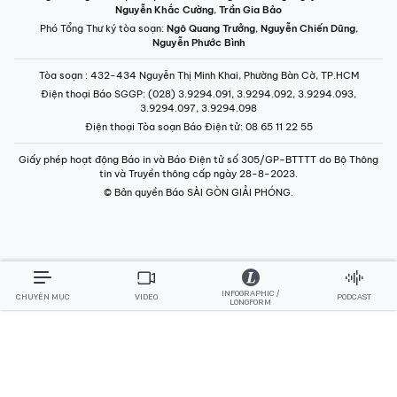
Nguyễn Khắc Cường
,
Trần Gia Bảo
Phó Tổng Thư ký tòa soạn:
Ngô Quang Trưởng
,
Nguyễn Chiến Dũng
,
Nguyễn Phước Bình
Tòa soạn
: 432-434 Nguyễn Thị Minh Khai, Phường Bàn Cờ, TP.HCM
Điện thoại Báo SGGP
: (028) 3.9294.091, 3.9294.092, 3.9294.093,
3.9294.097, 3.9294.098
Điện thoại Tòa soạn Báo Điện tử
: 08 65 11 22 55
Giấy phép hoạt động Báo in và Báo Điện tử số 305/GP-BTTTT do Bộ Thông
tin và Truyền thông cấp ngày 28-8-2023.
© Bản quyền Báo SÀI GÒN GIẢI PHÓNG.
INFOGRAPHIC /
CHUYÊN MỤC
VIDEO
PODCAST
LONGFORM