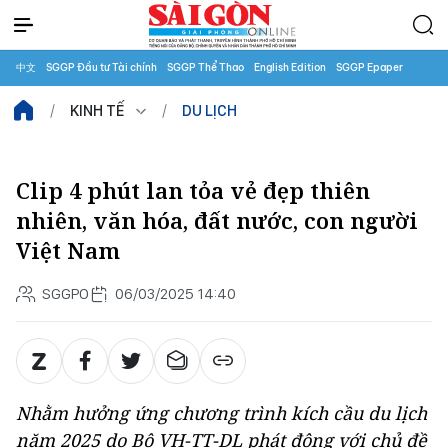
中文
SGGP Đầu tư Tài chính
SGGP Thể Thao
English Edition
SGGP Epaper
KINH TẾ
DU LỊCH
Clip 4 phút lan tỏa vẻ đẹp thiên
nhiên, văn hóa, đất nước, con người
Việt Nam
SGGPO
06/03/2025 14:40
Nhằm hưởng ứng chương trình kích cầu du lịch
năm 2025 do Bộ VH-TT-DL phát động với chủ đề