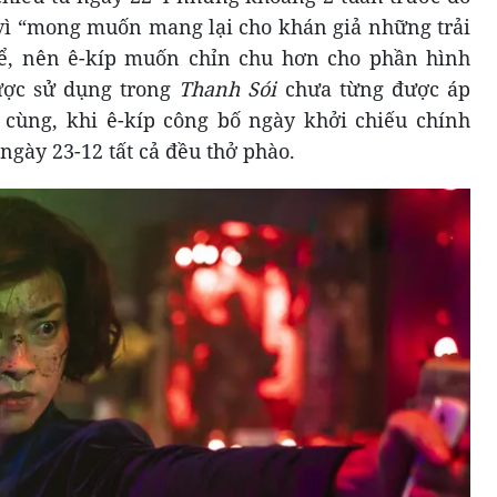
u vì “mong muốn mang lại cho khán giả những trải
hể, nên ê-kíp muốn chỉn chu hơn cho phần hình
ược sử dụng trong
Thanh Sói
chưa từng được áp
 cùng, khi ê-kíp công bố ngày khởi chiếu chính
 ngày 23-12 tất cả đều thở phào.