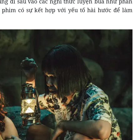
ung đi sâu vào các nghi thức luyện bùa như phần
 phim có sự kết hợp với yếu tố hài hước để làm