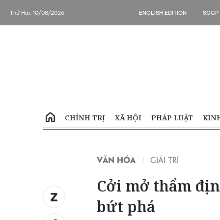
Thứ Hai, 10/08/2026
ENGLISH EDITION
SGGP
CHÍNH TRỊ
XÃ HỘI
PHÁP LUẬT
KIN
VĂN HÓA
GIẢI TRÍ
Cởi mở thẩm địn
bứt phá