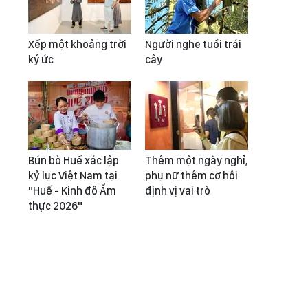
Xếp một khoảng trời
Người nghe tuổi trái
ký ức
cây
Bún bò Huế xác lập
Thêm một ngày nghỉ,
kỷ lục Việt Nam tại
phụ nữ thêm cơ hội
"Huế - Kinh đô Ẩm
định vị vai trò
thực 2026"