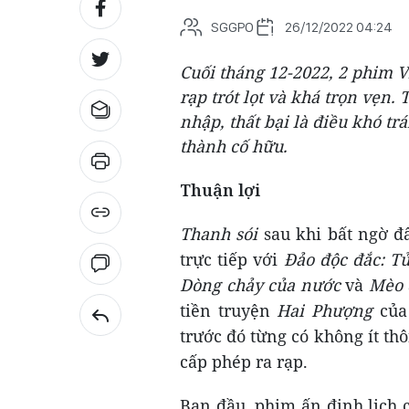
SGGPO
26/12/2022 04:24
Cuối tháng 12-2022, 2 phim V
rạp trót lọt và khá trọn vẹn.
nhập, thất bại là điều khó 
thành cố hữu.
Thuận lợi
Thanh sói
sau khi bất ngờ đ
trực tiếp với
Đảo độc đắc: T
Dòng chảy của nước
và
Mèo 
tiền truyện
Hai Phượng
của
trước đó từng có không ít t
cấp phép ra rạp.
Ban đầu, phim ấn định lịch 