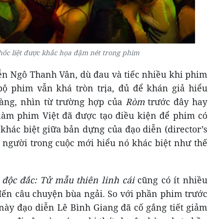
hốc liệt được khắc họa đậm nét trong phim
ễn Ngô Thanh Vân, dù đau và tiếc nhiều khi phim
bộ phim vẫn khá tròn trịa, đủ để khán giả hiểu
àng, nhìn từ trường hợp của
Ròm
trước đây hay
 làm phim Việt đã được tạo điều kiện để phim có
khác biệt giữa bản dựng của đạo diễn (director’s
ỉ người trong cuộc mới hiểu nó khác biệt như thế
 độc đắc: Tử mẫu thiên linh cái
cũng có ít nhiều
đến câu chuyện bùa ngải. So với phần phim trước
 này đạo diễn Lê Bình Giang đã cố gắng tiết giảm