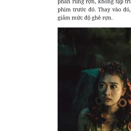
phần rùng rợn, không tập tr
phim trước đó. Thay vào đó,
giảm mức độ ghê rợn.