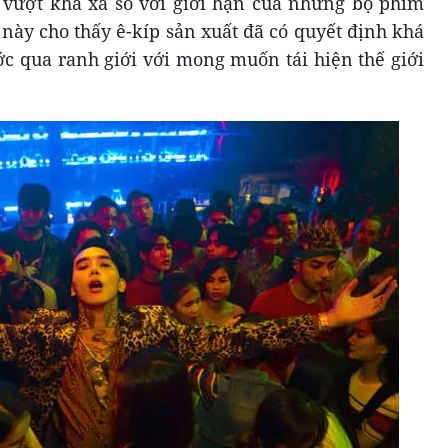
 vượt khá xa so với giới hạn của những bộ phim
 này cho thấy ê-kíp sản xuất đã có quyết định khá
c qua ranh giới với mong muốn tái hiện thế giới