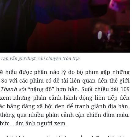
 rạp vẫn giữ được câu chuyện tròn trịa
sẽ hiểu được phần nào lý do bộ phim gặp những
So với các phim có đề tài liên quan đến thế giới
Thanh sói
“nặng đô” hơn hẳn. Suốt chiều dài 109
 xem những phân cảnh hành động liên tiếp đến
các băng đảng xã hội đen để tranh giành địa bàn,
ả thông qua nhiều phân cảnh cận chiến đẫm máu.
bức… ám ảnh người xem.