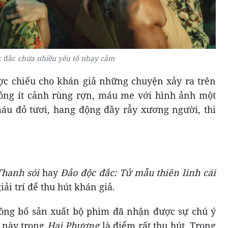
c đắc
chứa nhiều yếu tố nhạy cảm
ợc chiếu cho khán giả những chuyện xảy ra trên
ng ít cảnh rùng rợn, máu me với hình ảnh một
u đỏ tươi, hang động đầy rẫy xương người, thi
Thanh sói
hay
Đảo độc đắc: Tử mẫu thiên linh cái
ải trí để thu hút khán giả.
công bố sản xuất bộ phim đã nhận được sự chú ý
 này trong
Hai Phượng
là điểm rất thu hút. Trong