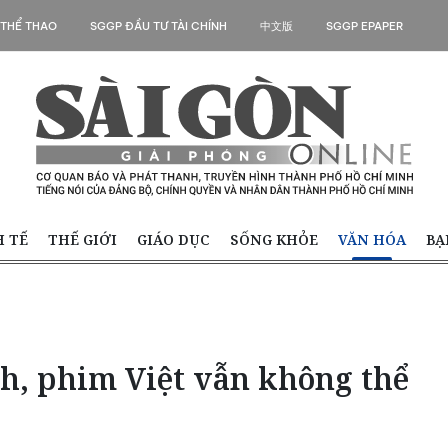
 THỂ THAO
SGGP ĐẦU TƯ TÀI CHÍNH
中文版
SGGP EPAPER
H TẾ
THẾ GIỚI
GIÁO DỤC
SỐNG KHỎE
VĂN HÓA
BẠ
h, phim Việt vẫn không thể