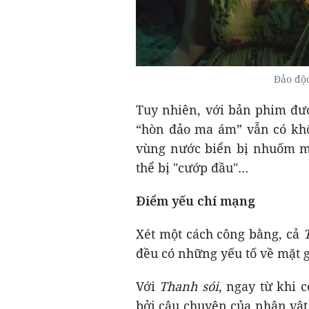
Đảo độ
Tuy nhiên, với bản phim đư
“hòn đảo ma ám” vẫn có khô
vùng nước biển bị nhuốm má
thể bị "cướp đầu"…
Đ
iểm yếu chí mạng
Xét một cách công bằng, cả
đều có những yếu tố về mặt gi
Với
T
hanh sói
, ngay từ khi 
bởi câu chuyện của nhân vật