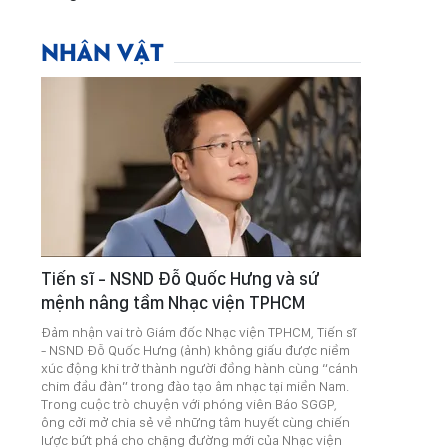
NHÂN VẬT
Tiến sĩ - NSND Đỗ Quốc Hưng và sứ
mệnh nâng tầm Nhạc viện TPHCM
Đảm nhận vai trò Giám đốc Nhạc viện TPHCM, Tiến sĩ
- NSND Đỗ Quốc Hưng (ảnh) không giấu được niềm
xúc động khi trở thành người đồng hành cùng “cánh
chim đầu đàn” trong đào tạo âm nhạc tại miền Nam.
Trong cuộc trò chuyện với phóng viên Báo SGGP,
ông cởi mở chia sẻ về những tâm huyết cùng chiến
lược bứt phá cho chặng đường mới của Nhạc viện