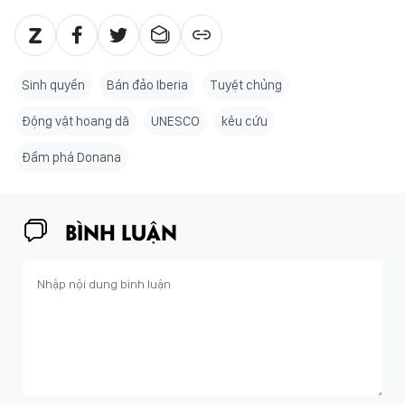
Sinh quyển
Bán đảo Iberia
Tuyệt chủng
Động vật hoang dã
UNESCO
kêu cứu
Đầm phá Donana
BÌNH LUẬN