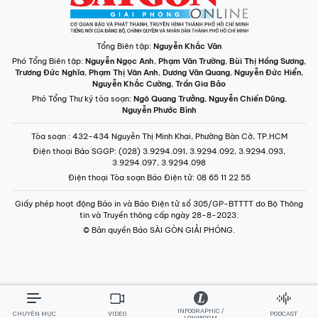
Tổng Biên tập:
Nguyễn Khắc Văn
Phó Tổng Biên tập:
Nguyễn Ngọc Anh
,
Phạm Văn Trường
,
Bùi Thị Hồng Sương
,
Trương Đức Nghĩa
,
Phạm Thị Vân Anh
,
Dương Văn Quang
,
Nguyễn Đức Hiển
,
Nguyễn Khắc Cường
,
Trần Gia Bảo
Phó Tổng Thư ký tòa soạn:
Ngô Quang Trưởng
,
Nguyễn Chiến Dũng
,
Nguyễn Phước Bình
Tòa soạn
: 432-434 Nguyễn Thị Minh Khai, Phường Bàn Cờ, TP.HCM
Điện thoại Báo SGGP
: (028) 3.9294.091, 3.9294.092, 3.9294.093,
3.9294.097, 3.9294.098
Điện thoại Tòa soạn Báo Điện tử
: 08 65 11 22 55
Giấy phép hoạt động Báo in và Báo Điện tử số 305/GP-BTTTT do Bộ Thông
tin và Truyền thông cấp ngày 28-8-2023.
© Bản quyền Báo SÀI GÒN GIẢI PHÓNG.
INFOGRAPHIC /
CHUYÊN MỤC
VIDEO
PODCAST
LONGFORM