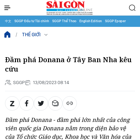
中文
SGGP Đầu tư Tài chính
SGGP Thể Thao
English Edition
SGGP Epaper
THẾ GIỚI
Đầm phá Donana ở Tây Ban Nha kêu
cứu
SGGP
13/08/2023 08:14
Đầm phá Donana - đầm phá lớn nhất của công
viên quốc gia Donana nằm trong diện bảo vệ
của Tổ chức Giáo dục, Khoa học và Văn hóa của