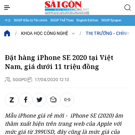
中文
SGGP Đầu tư Tài chính
SGGP Thể Thao
English Edition
SGGP Epaper
KHOA HỌC CÔNG NGHỆ
THỊ TRƯỜNG - CHÍNH S
Đặt hàng iPhone SE 2020 tại Việt
Nam, giá dưới 11 triệu đồng
SGGPO
17/04/2020 12:13
Mẫu iPhone giá rẻ mới - iPhone SE (2020) âm
thầm xuất hiện trên trang web của Apple với
mức giá từ 399USD, đây cũng là mức giá của