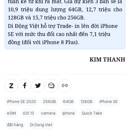
tuần kể từ khi ra mắt. Giá dự kiến 3 bản sẽ là
10,9 triệu dung lượng 64GB, 12,7 triệu cho
128GB và 15,7 triệu cho 256GB.
Di Động Việt hỗ trợ Trade- in lên đời iPhone
SE với mức thu đổi cao nhất đến 7,1 triệu
đồng (đối với iPhone 8 Plus).
KIM THANH
iPhone SE 2020
256GB
64GB
128GB
iPhone SE
eSIM
iOS 13
camera
iphone
Quick Take
đặt hàng
Di Dong Viet