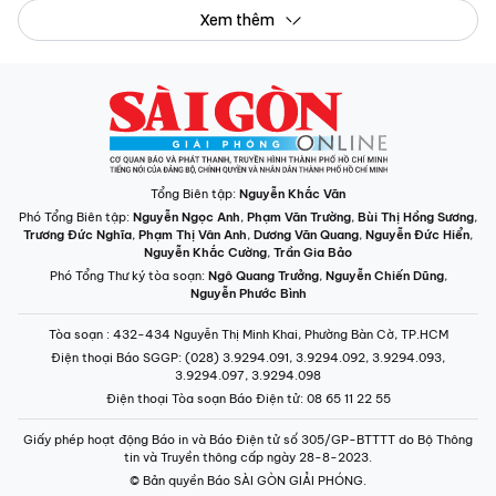
Xem thêm
Tổng Biên tập:
Nguyễn Khắc Văn
Phó Tổng Biên tập:
Nguyễn Ngọc Anh
,
Phạm Văn Trường
,
Bùi Thị Hồng Sương
,
Trương Đức Nghĩa
,
Phạm Thị Vân Anh
,
Dương Văn Quang
,
Nguyễn Đức Hiển
,
Nguyễn Khắc Cường
,
Trần Gia Bảo
Phó Tổng Thư ký tòa soạn:
Ngô Quang Trưởng
,
Nguyễn Chiến Dũng
,
Nguyễn Phước Bình
Tòa soạn
: 432-434 Nguyễn Thị Minh Khai, Phường Bàn Cờ, TP.HCM
Điện thoại Báo SGGP
: (028) 3.9294.091, 3.9294.092, 3.9294.093,
3.9294.097, 3.9294.098
Điện thoại Tòa soạn Báo Điện tử
: 08 65 11 22 55
Giấy phép hoạt động Báo in và Báo Điện tử số 305/GP-BTTTT do Bộ Thông
tin và Truyền thông cấp ngày 28-8-2023.
© Bản quyền Báo SÀI GÒN GIẢI PHÓNG.