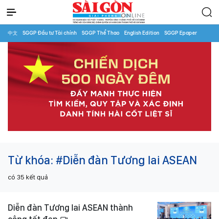
中文
SGGP Đầu tư Tài chính
SGGP Thể Thao
English Edition
SGGP Epaper
Từ khóa:
#Diễn đàn Tương lai ASEAN
có
35
kết quả
Diễn đàn Tương lai ASEAN thành