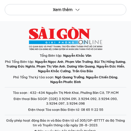
Xem thêm
Tổng Biên tập:
Nguyễn Khắc Văn
Phó Tổng Biên tập:
Nguyễn Ngọc Anh
,
Phạm Văn Trường
,
Bùi Thị Hồng Sương
,
Trương Đức Nghĩa
,
Phạm Thị Vân Anh
,
Dương Văn Quang
,
Nguyễn Đức Hiển
,
Nguyễn Khắc Cường
,
Trần Gia Bảo
Phó Tổng Thư ký tòa soạn:
Ngô Quang Trưởng
,
Nguyễn Chiến Dũng
,
Nguyễn Phước Bình
Tòa soạn
: 432-434 Nguyễn Thị Minh Khai, Phường Bàn Cờ, TP.HCM
Điện thoại Báo SGGP
: (028) 3.9294.091, 3.9294.092, 3.9294.093,
3.9294.097, 3.9294.098
Điện thoại Tòa soạn Báo Điện tử
: 08 65 11 22 55
Giấy phép hoạt động Báo in và Báo Điện tử số 305/GP-BTTTT do Bộ Thông
tin và Truyền thông cấp ngày 28-8-2023.