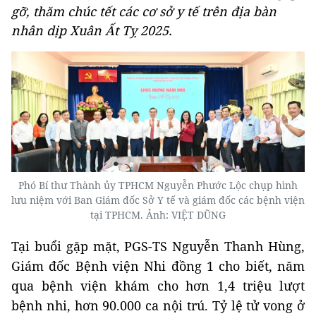
gỡ, thăm chúc tết các cơ sở y tế trên địa bàn
nhân dịp Xuân Ất Tỵ 2025.
Phó Bí thư Thành ủy TPHCM Nguyễn Phước Lộc chụp hình
lưu niệm với Ban Giám đốc Sở Y tế và giám đốc các bệnh viện
tại TPHCM. Ảnh: VIỆT DŨNG
Tại buổi gặp mặt, PGS-TS Nguyễn Thanh Hùng,
Giám đốc Bệnh viện Nhi đồng 1 cho biết, năm
qua bệnh viện khám cho hơn 1,4 triệu lượt
bệnh nhi, hơn 90.000 ca nội trú. Tỷ lệ tử vong ở