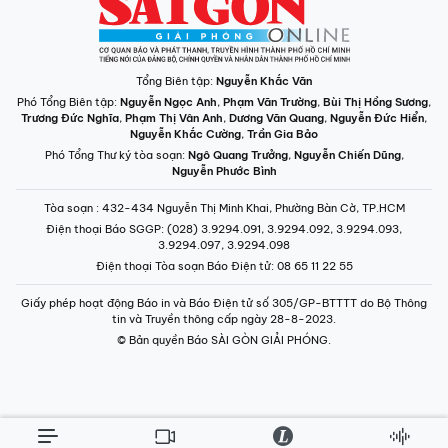
Tổng Biên tập:
Nguyễn Khắc Văn
Phó Tổng Biên tập:
Nguyễn Ngọc Anh
,
Phạm Văn Trường
,
Bùi Thị Hồng Sương
,
Trương Đức Nghĩa
,
Phạm Thị Vân Anh
,
Dương Văn Quang
,
Nguyễn Đức Hiển
,
Nguyễn Khắc Cường
,
Trần Gia Bảo
Phó Tổng Thư ký tòa soạn:
Ngô Quang Trưởng
,
Nguyễn Chiến Dũng
,
Nguyễn Phước Bình
Tòa soạn
: 432-434 Nguyễn Thị Minh Khai, Phường Bàn Cờ, TP.HCM
Điện thoại Báo SGGP
: (028) 3.9294.091, 3.9294.092, 3.9294.093,
3.9294.097, 3.9294.098
Điện thoại Tòa soạn Báo Điện tử
: 08 65 11 22 55
Giấy phép hoạt động Báo in và Báo Điện tử số 305/GP-BTTTT do Bộ Thông
tin và Truyền thông cấp ngày 28-8-2023.
© Bản quyền Báo SÀI GÒN GIẢI PHÓNG.