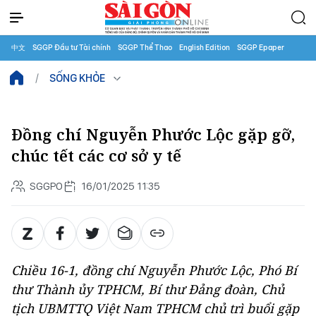
中文
SGGP Đầu tư Tài chính
SGGP Thể Thao
English Edition
SGGP Epaper
SỐNG KHỎE
Đồng chí Nguyễn Phước Lộc gặp gỡ,
chúc tết các cơ sở y tế
SGGPO
16/01/2025 11:35
Chiều 16-1, đồng chí Nguyễn Phước Lộc, Phó Bí
thư Thành ủy TPHCM, Bí thư Đảng đoàn, Chủ
tịch UBMTTQ Việt Nam TPHCM chủ trì buổi gặp