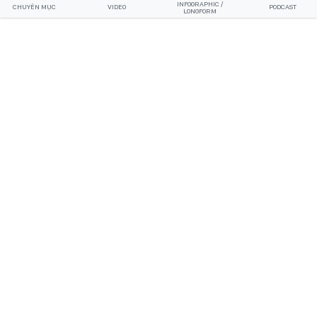
INFOGRAPHIC /
CHUYÊN MỤC
VIDEO
PODCAST
LONGFORM