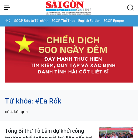
中文
SGGP Đầu tư Tài chính
SGGP Thể Thao
English Edition
SGGP Epaper
Từ khóa:
#Ea Rốk
có
4
kết quả
Tổng Bí thư Tô Lâm dự khởi công