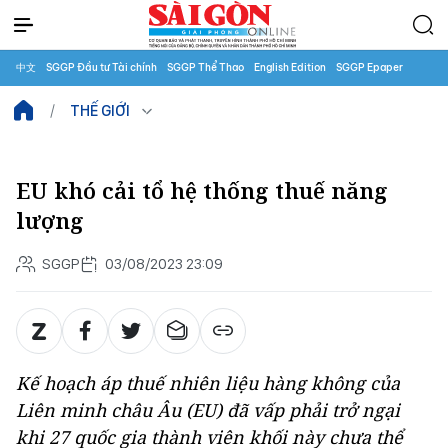
中文
SGGP Đầu tư Tài chính
SGGP Thể Thao
English Edition
SGGP Epaper
THẾ GIỚI
EU khó cải tổ hệ thống thuế năng
lượng
SGGP
03/08/2023 23:09
Kế hoạch áp thuế nhiên liệu hàng không của
Liên minh châu Âu (EU) đã vấp phải trở ngại
khi 27 quốc gia thành viên khối này chưa thể