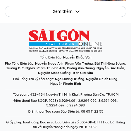
Xem thêm
Tổng Biên tập:
Nguyễn Khắc Văn
Phó Tổng Biên tập:
Nguyễn Ngọc Anh
,
Phạm Văn Trường
,
Bùi Thị Hồng Sương
,
Trương Đức Nghĩa
,
Phạm Thị Vân Anh
,
Dương Văn Quang
,
Nguyễn Đức Hiển
,
Nguyễn Khắc Cường
,
Trần Gia Bảo
Phó Tổng Thư ký tòa soạn:
Ngô Quang Trưởng
,
Nguyễn Chiến Dũng
,
Nguyễn Phước Bình
Tòa soạn
: 432-434 Nguyễn Thị Minh Khai, Phường Bàn Cờ, TP.HCM
Điện thoại Báo SGGP
: (028) 3.9294.091, 3.9294.092, 3.9294.093,
3.9294.097, 3.9294.098
Điện thoại Tòa soạn Báo Điện tử
: 08 65 11 22 55
Giấy phép hoạt động Báo in và Báo Điện tử số 305/GP-BTTTT do Bộ Thông
tin và Truyền thông cấp ngày 28-8-2023.