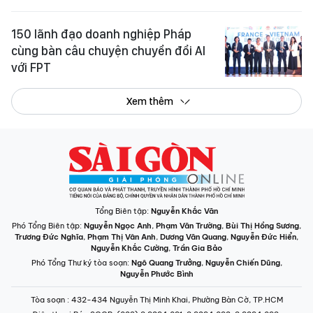
150 lãnh đạo doanh nghiệp Pháp
cùng bàn câu chuyện chuyển đổi AI
với FPT
Xem thêm
Tổng Biên tập:
Nguyễn Khắc Văn
Phó Tổng Biên tập:
Nguyễn Ngọc Anh
,
Phạm Văn Trường
,
Bùi Thị Hồng Sương
,
Trương Đức Nghĩa
,
Phạm Thị Vân Anh
,
Dương Văn Quang
,
Nguyễn Đức Hiển
,
Nguyễn Khắc Cường
,
Trần Gia Bảo
Phó Tổng Thư ký tòa soạn:
Ngô Quang Trưởng
,
Nguyễn Chiến Dũng
,
Nguyễn Phước Bình
Tòa soạn
: 432-434 Nguyễn Thị Minh Khai, Phường Bàn Cờ, TP.HCM