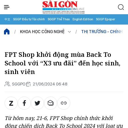
中文
SGGP Đầu tư Tài chính
SGGP Thể Thao
English Edition
SGGP Epaper
KHOA HỌC CÔNG NGHỆ
THỊ TRƯỜNG - CHÍNH S
FPT Shop khởi động mùa Back To
School với “X3 ưu đãi” đến học sinh,
sinh viên
SGGPO
21/06/2024 06:48
Từ hôm nay, 21-6, FPT Shop chính thức khởi
động chiến dịch Back To School 2024 với loạt ưu