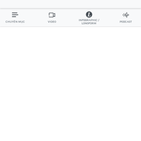
INFOGRAPHIC /
CHUYÊN MỤC
VIDEO
PODCAST
LONGFORM