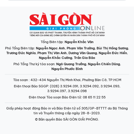
Tổng Biên tập:
Nguyễn Khắc Văn
Phó Tổng Biên tập:
Nguyễn Ngọc Anh
,
Phạm Văn Trường
,
Bùi Thị Hồng Sương
,
Trương Đức Nghĩa
,
Phạm Thị Vân Anh
,
Dương Văn Quang
,
Nguyễn Đức Hiển
,
Nguyễn Khắc Cường
,
Trần Gia Bảo
Phó Tổng Thư ký tòa soạn:
Ngô Quang Trưởng
,
Nguyễn Chiến Dũng
,
Nguyễn Phước Bình
Tòa soạn
: 432-434 Nguyễn Thị Minh Khai, Phường Bàn Cờ, TP.HCM
Điện thoại Báo SGGP
: (028) 3.9294.091, 3.9294.092, 3.9294.093,
3.9294.097, 3.9294.098
Điện thoại Tòa soạn Báo Điện tử
: 08 65 11 22 55
Giấy phép hoạt động Báo in và Báo Điện tử số 305/GP-BTTTT do Bộ Thông
tin và Truyền thông cấp ngày 28-8-2023.
© Bản quyền Báo SÀI GÒN GIẢI PHÓNG.