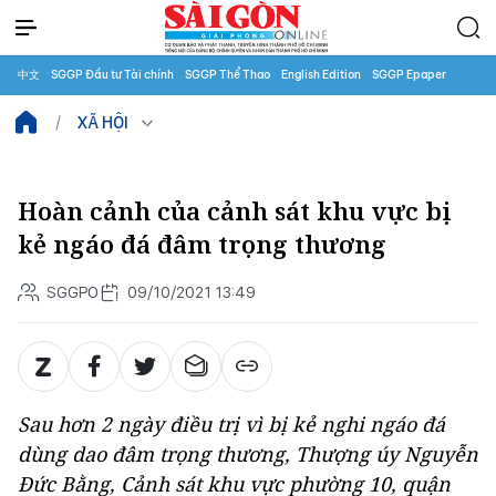
中文
SGGP Đầu tư Tài chính
SGGP Thể Thao
English Edition
SGGP Epaper
XÃ HỘI
Hoàn cảnh của cảnh sát khu vực bị
kẻ ngáo đá đâm trọng thương
SGGPO
09/10/2021 13:49
Sau hơn 2 ngày điều trị vì bị kẻ nghi ngáo đá
dùng dao đâm trọng thương, Thượng úy Nguyễn
Đức Bằng, Cảnh sát khu vực phường 10, quận