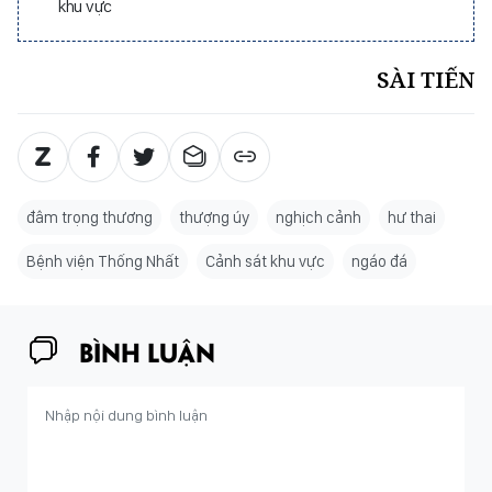
khu vực
SÀI TIẾN
đâm trọng thương
thượng úy
nghịch cảnh
hư thai
Bệnh viện Thống Nhất
Cảnh sát khu vực
ngáo đá
BÌNH LUẬN