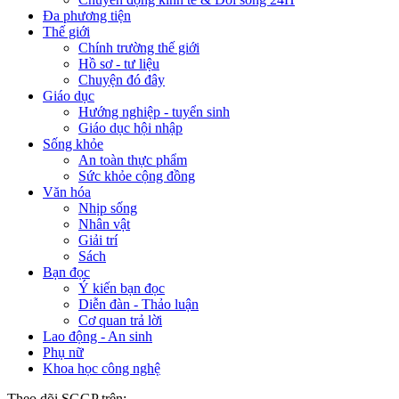
Đa phương tiện
Thế giới
Chính trường thế giới
Hồ sơ - tư liệu
Chuyện đó đây
Giáo dục
Hướng nghiệp - tuyển sinh
Giáo dục hội nhập
Sống khỏe
An toàn thực phẩm
Sức khỏe cộng đồng
Văn hóa
Nhịp sống
Nhân vật
Giải trí
Sách
Bạn đọc
Ý kiến bạn đọc
Diễn đàn - Thảo luận
Cơ quan trả lời
Lao động - An sinh
Phụ nữ
Khoa học công nghệ
Theo dõi SGGP trên: