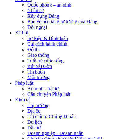
Quốc phòng – an ninh
Nhân sự
Xây dựng Đảng
Bảo vệ nền tảng tư tưởng của Đảng
Đối ngoại
Xã hội
Sự kiện & Bình luận
Cải cách hành chính
Đô thị
Giao thông
Tuổi trẻ cuộc sống
Bút Sài Gòn
Tin buồn
Môi trường
Pháp luật
An ninh - trật tự
Câu chuyện Pháp luật
Kinh tế
Thị trường
Địa ốc
Tài chính- Chứng khoán
Du lịch
Đầu tư
Doanh nghiệp - Doanh nhân
Chuyển động kinh tế & Đời sống 24H