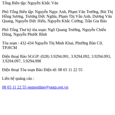
Tổng Biên tập:
Nguyễn Khắc Văn
Phó Tổng Biên tập:
Nguyễn Ngọc Anh
,
Phạm Văn Trường
,
Bùi Thị
Hồng Sương
,
Trương Đức Nghĩa
,
Phạm Thị Vân Anh
,
Dương Văn
Quang
,
Nguyễn Đức Hiển
,
Nguyễn Khắc Cường
,
Trần Gia Bảo
Phó Tổng Thư ký tòa soạn:
Ngô Quang Trưởng
,
Nguyễn Chiến
Dũng
,
Nguyễn Phước Bình
Tòa soạn : 432-434 Nguyễn Thị Minh Khai, Phường Bàn Cờ,
TP.HCM
Điện thoại Báo SGGP: (028) 3.9294.091, 3.9294.092, 3.9294.093,
3.9294.097, 3.9294.098
Điện thoại Tòa soạn Báo Điện tử: 08 65 11 22 55
Liên hệ quảng cáo :
08 65 11 22 55
sggponline@sggp.org.vn