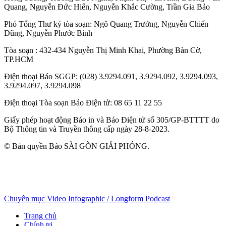
Quang
,
Nguyễn Đức Hiển
,
Nguyễn Khắc Cường
,
Trần Gia Bảo
Phó Tổng Thư ký tòa soạn:
Ngô Quang Trưởng
,
Nguyễn Chiến
Dũng
,
Nguyễn Phước Bình
Tòa soạn
: 432-434 Nguyễn Thị Minh Khai, Phường Bàn Cờ,
TP.HCM
Điện thoại Báo SGGP
: (028) 3.9294.091, 3.9294.092, 3.9294.093,
3.9294.097, 3.9294.098
Điện thoại Tòa soạn Báo Điện tử
: 08 65 11 22 55
Giấy phép hoạt động Báo in và Báo Điện tử số 305/GP-BTTTT do
Bộ Thông tin và Truyền thông cấp ngày 28-8-2023.
© Bản quyền Báo SÀI GÒN GIẢI PHÓNG.
Chuyên mục
Video
Infographic / Longform
Podcast
Trang chủ
Chính trị