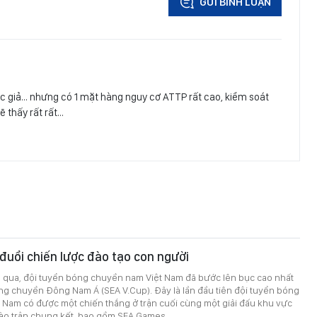
GỬI BÌNH LUẬN
ốc giả… nhưng có 1 mặt hàng nguy cơ ATTP rất cao, kiểm soát
ẽ thấy rất rất…
o đuổi chiến lược đào tạo con người
a qua, đội tuyển bóng chuyền nam Việt Nam đã bước lên bục cao nhất
óng chuyền Đông Nam Á (SEA V.Cup). Đây là lần đầu tiên đội tuyển bóng
 Nam có được một chiến thắng ở trận cuối cùng một giải đấu khu vực
vào trận chung kết, bao gồm SEA Games.