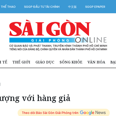
 THỂ THAO
SGGP ĐẦU TƯ TÀI CHÍNH
中文版
SGGP EPAPER
H TẾ
THẾ GIỚI
GIÁO DỤC
SỐNG KHỎE
VĂN HÓA
BẠ
N
ượng với hàng giả
Theo dõi Báo Sài Gòn Giải Phóng trên