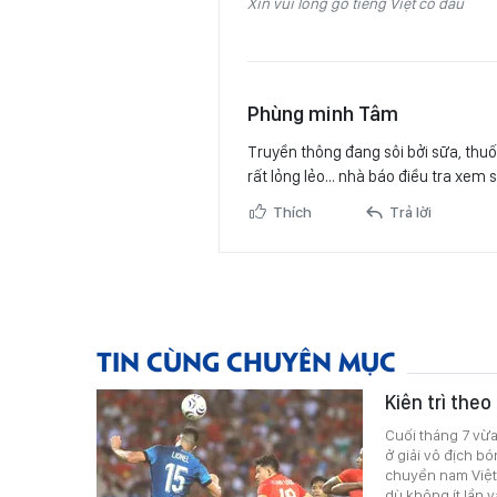
Xin vui lòng gõ tiếng Việt có dấu
Phùng minh Tâm
Truyền thông đang sôi bởi sữa, thu
rất lỏng lẻo… nhà báo điều tra xem s
Thích
Trả lời
TIN CÙNG CHUYÊN MỤC
Kiên trì the
Cuối tháng 7 vừ
ở giải vô địch b
chuyền nam Việt
dù không ít lần 