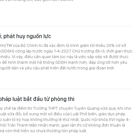
ý, phát huy nguồn lực
H/TW của Bộ Chính trị đã xác định lộ trình giảm tối thiểu 20% cơ sở
 (GDĐH) công lập trước ngày 1-4-2027. Chủ trương đã rõ, thời gian thực
hiều. Vì vậy, điều cần quan tâm lúc này là việc sắp xếp sẽ được thực
o để hình thành một hệ thống GDĐH mạnh hơn, đáp ứng tốt hơn yêu
người dân và yêu cầu phát triển đất nước trong giai đoạn mới.
háp luật bắt đầu từ phòng thi
uy chế tại điểm thi Trường THPT chuyên Tuyên Quang vừa qua, khi cho
Luật sửa đổi, bổ sung một số điều của Luật Phổ biến, giáo dục pháp
hảo luận tổ kỳ họp không thường lệ thứ nhất, Quốc hội khóa XVI ngày 4-
 hội Trần Thanh Mẫn nhấn mạnh, gian lận thi cử không đơn thuần là
mà còn thể hiện sự chưa thượng tôn pháp luật.