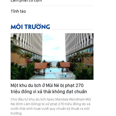
Lạm phát co cụm
Tỉnh táo
MÔI TRƯỜNG
Một khu du lịch ở Mũi Né bị phạt 270
triệu đồng vì xả thải không đạt chuẩn
Chủ đầu tư khu du lịch Apec Mandala Wyndham Mũi
Né (tỉnh Lâm Đồng) bị xử phạt 270 triệu đồng do xả
nước thải sinh hoạt vượt quy chuẩn kỹ thuật ra môi
trường.