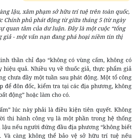
àng lậu, xâm phạm sở hữu trí tuệ trên toàn quốc,
c Chính phủ phát động từ giữa tháng 5 (từ ngày
 sự quan tâm của dư luận. Đây là một cuộc “tổng
g giả - một vấn nạn đang phá hoại niềm tin thị
 tinh thần chỉ đạo “không có vùng cấm, không có
y hiệu quả. Nhiều vụ về thuốc giả, thực phẩm giả
òng chưa đầy một tuần sau phát động. Một tổ công
ập để đôn đốc, kiểm tra tại các địa phương, không
bất động” hoặc làm cho có.
m” lúc này phải là điều kiện tiên quyết. Không
ời thi hành công vụ là một phần trong hệ thống
 lậu nếu người đứng đầu địa phương “không biết
. Và càng không thể bảo vệ sở hữu trí tuệ nếu