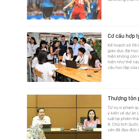
Cơ cấu hợp l
Kế hoạch số 06-K
giáo dục đại học
hiện không còn n
hiện như thế nà
cầu học tập của 
Thượng tôn p
Từ vụ vi phạm q
ý kiến về dự án 
luật tại phiên t
8, Chủ tịch Quốc
vấn đề đạo đức 