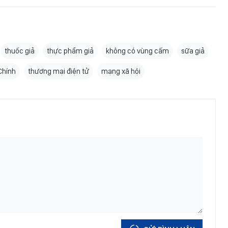
thuốc giả
thực phẩm giả
không có vùng cấm
sữa giả
Chính
thương mại điện tử
mạng xã hội