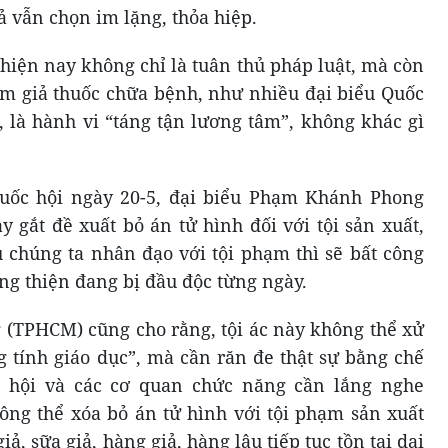
 vẫn chọn im lặng, thỏa hiệp.
hiện nay không chỉ là tuân thủ pháp luật, mà còn
làm giả thuốc chữa bệnh, như nhiều đại biểu Quốc
, là hành vi “táng tận lương tâm”, không khác gì
Quốc hội ngày 20-5, đại biểu Phạm Khánh Phong
 gắt đề xuất bỏ án tử hình đối với tội sản xuất,
u chúng ta nhân đạo với tội phạm thì sẽ bất công
ng thiện đang bị đầu độc từng ngày.
(TPHCM) cũng cho rằng, tội ác này không thể xử
tính giáo dục”, mà cần răn đe thật sự bằng chế
c hội và các cơ quan chức năng cần lắng nghe
ông thể xóa bỏ án tử hình với tội phạm sản xuất
ả, sữa giả, hàng giả, hàng lậu tiếp tục tồn tại dai