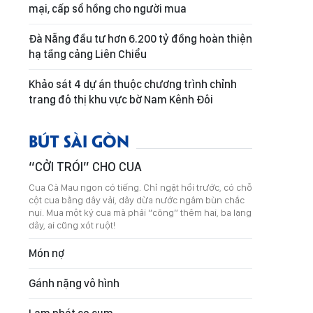
mại, cấp sổ hồng cho người mua
Đà Nẵng đầu tư hơn 6.200 tỷ đồng hoàn thiện
hạ tầng cảng Liên Chiểu
Khảo sát 4 dự án thuộc chương trình chỉnh
trang đô thị khu vực bờ Nam Kênh Đôi
BÚT SÀI GÒN
“CỞI TRÓI” CHO CUA
Cua Cà Mau ngon có tiếng. Chỉ ngặt hồi trước, có chỗ
cột cua bằng dây vải, dây dừa nước ngâm bùn chắc
nụi. Mua một ký cua mà phải “cõng” thêm hai, ba lạng
dây, ai cũng xót ruột!
Món nợ
Gánh nặng vô hình