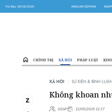
Thứ Bảy, 08/08/2026
ENGLISH EDITION
SGGP
CHÍNH TRỊ
XÃ HỘI
PHÁP LUẬT
KIN
XÃ HỘI
SỰ KIỆN & BÌNH LUẬ
Không khoan nh
SGGP
22/05/2025 22:27