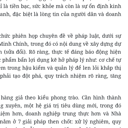
ỉ là tiền bạc, sức khỏe mà còn là sự ổn định kinh
anh, đặc biệt là lòng tin của người dân và doanh
chức phiên họp chuyên đề về pháp luật, dưới sự
Minh Chính, trong đó có nội dung về xây dựng dự
 (sửa đổi). Rõ ràng, thực tế đáng báo động hiện
ực phẩm bẩn lợi dụng kẽ hở pháp lý như: cơ chế tự
m trong hậu kiểm và quản lý để len lỏi khắp thị
 phải tạo đột phá, quy trách nhiệm rõ ràng, tăng
 hàng giả theo kiểu phong trào. Cần hình thành
 xuyên, một hệ giá trị tiêu dùng mới, trong đó
hiệm hơn, doanh nghiệp trung thực hơn và Nhà
i nằm ở 7 giải pháp then chốt: xử lý nghiêm, quy