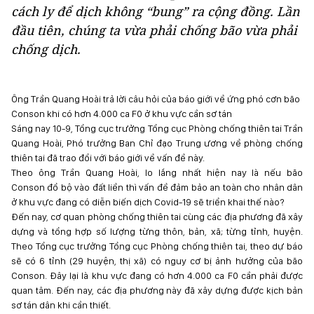
cách ly để dịch không “bung” ra cộng đồng. Lần
đầu tiên, chúng ta vừa phải chống bão vừa phải
chống dịch.
Ông Trần Quang Hoài trả lời câu hỏi của báo giới về ứng phó cơn bão
Conson khi có hơn 4.000 ca F0 ở khu vực cần sơ tán
Sáng nay 10-9, Tổng cục trưởng Tổng cục Phòng chống thiên tai Trần
Quang Hoài, Phó trưởng Ban Chỉ đạo Trung ương về phòng chống
thiên tai đã trao đổi với báo giới về vấn đề này.
Theo ông Trần Quang Hoài, lo lắng nhất hiện nay là nếu bão
Conson đổ bộ vào đất liền thì vấn đề đảm bảo an toàn cho nhân dân
ở khu vực đang có diễn biến dịch Covid-19 sẽ triển khai thế nào?
Đến nay, cơ quan phòng chống thiên tai cùng các địa phương đã xây
dựng và tổng hợp số lượng từng thôn, bản, xã; từng tỉnh, huyện.
Theo Tổng cục trưởng Tổng cục Phòng chống thiên tai, theo dự báo
sẽ có 6 tỉnh (29 huyện, thị xã) có nguy cơ bị ảnh hưởng của bão
Conson. Đây lại là khu vực đang có hơn 4.000 ca F0 cần phải được
quan tâm. Đến nay, các địa phương này đã xây dựng được kịch bản
sơ tán dân khi cần thiết.