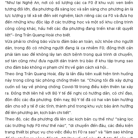
“Như tại Nghệ An, nơi có số lượng các ca F0 ở khu vực ven biển
tương đối lớn, địa phương đã sàng lọc và sẵn sàng cho phương án là
lực lượng y tế xã sẽ đến xét nghiệm, tách riêng các ca F0 và đưa họ
đến những khu độc lập ở các trường học và một số khu công trình
công cộng khác, hầu hết các địa phương đang triển khai rất quyết
liệt”- ông Trần Quang Hoài cho biết.
Vừa phải lo chống bão vừa lo đảm bảo an toàn, sức khỏe cho người
dân, trong đó có những người đang là ca nhiễm F0; đồng thời cần
phải làm sao để không lây lan dịch bệnh trong quá trình di chuyển,
sơ tán cũng như đưa người dân tránh trú bão ở khu tập trung sao
cho đảm bảo không vi phạm chỉ thị về giãn cách xã hội…
Theo ông Trần Quang Hoài, đây là lần đầu tiên xuất hiện tình huống
này trong công tác phòng chống thiên tai. “Chúng tôi đã xây dựng
cuốn sổ tay về phòng chống Covid-19 trong điều kiện thiên tai xảy
ra. Đồng thời liên hệ với Bộ Y tế đề nghị có hướng dẫn, có chỉ đạo,
đôn đốc các địa phương. Đến nay, Bộ Y tế đã có hai văn bản hướng
dẫn cho sở y tế ở các tỉnh, thành phố trong khu vực bão ảnh hưởng
để lên phương án, kịch bản chi tiết”.
Theo đó, các địa phương đã lên các kịch bản cụ thể như “sàng lọc
các trường hợp F0 như thế nào”, “di chuyển đến đâu, các điều kiện
trang thiết bị phục vụ cho việc điều trị F0 ra sao” và “làm sao không