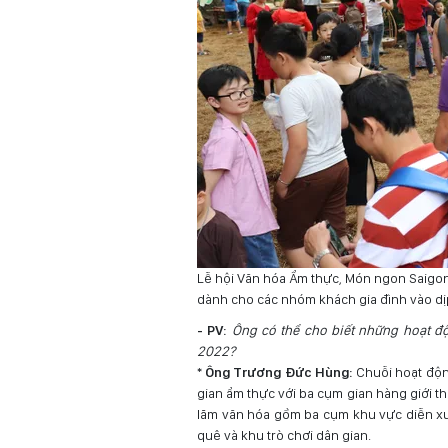
Lễ hội Văn hóa Ẩm thực, Món ngon Saigont
dành cho các nhóm khách gia đình vào dị
- PV:
Ông có thể cho biết những hoạt độ
2022?
* Ông Trương Đức Hùng:
Chuỗi hoạt độn
gian ẩm thực với ba cụm gian hàng giới t
lãm văn hóa gồm ba cụm khu vực diễn xướ
quê và khu trò chơi dân gian.