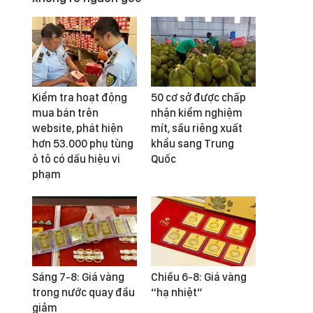
Kiểm tra hoạt động
50 cơ sở được chấp
mua bán trên
nhận kiểm nghiệm
website, phát hiện
mít, sầu riêng xuất
hơn 53.000 phụ tùng
khẩu sang Trung
ô tô có dấu hiệu vi
Quốc
phạm
Sáng 7-8: Giá vàng
Chiều 6-8: Giá vàng
trong nước quay đầu
“hạ nhiệt”
giảm