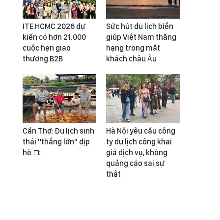
ITE HCMC 2026 dự
Sức hút du lịch biển
kiến có hơn 21.000
giúp Việt Nam thăng
cuộc hẹn giao
hạng trong mắt
thương B2B
khách châu Âu
Cần Thơ: Du lịch sinh
Hà Nội yêu cầu công
thái "thắng lớn" dịp
ty du lịch công khai
hè
giá dịch vụ, không
quảng cáo sai sự
thật