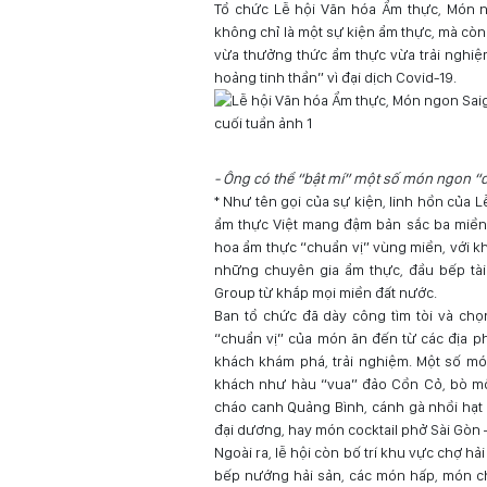
Tổ chức Lễ hội Văn hóa Ẩm thực, Món 
không chỉ là một sự kiện ẩm thực, mà còn
vừa thưởng thức ẩm thực vừa trải nghiệm
hoảng tinh thần” vì đại dịch Covid-19.
- Ông có thể “bật mí” một số món ngon “độ
* Như tên gọi của sự kiện, linh hồn của 
ẩm thực Việt mang đậm bản sắc ba miền.
hoa ẩm thực “chuẩn vị” vùng miền, với k
những chuyên gia ẩm thực, đầu bếp tài 
Group từ khắp mọi miền đất nước.
Ban tổ chức đã dày công tìm tòi và chọ
“chuẩn vị” của món ăn đến từ các địa p
khách khám phá, trải nghiệm. Một số món
khách như hàu “vua” đảo Cồn Cỏ, bò một
cháo canh Quảng Bình, cánh gà nhồi hạt 
đại dương, hay món cocktail phở Sài Gòn
Ngoài ra, lễ hội còn bố trí khu vực chợ hả
bếp nướng hải sản, các món hấp, món ch