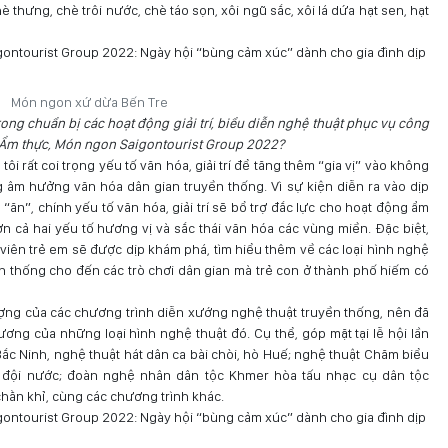
 thưng, chè trôi nước, chè táo sọn, xôi ngũ sắc, xôi lá dứa hạt sen, hạt
Món ngon xứ dừa Bến Tre
rong chuẩn bị các hoạt động giải trí, biểu diễn nghệ thuật phục vụ công
 Ẩm thực, Món ngon Saigontourist Group 2022?
i rất coi trọng yếu tố văn hóa, giải trí để tăng thêm “gia vị” vào không
 âm hưởng văn hóa dân gian truyền thống. Vì sự kiện diễn ra vào dịp
“ăn”, chính yếu tố văn hóa, giải trí sẽ bổ trợ đắc lực cho hoạt động ẩm
n cả hai yếu tố hương vị và sắc thái văn hóa các vùng miền. Đặc biệt,
viên trẻ em sẽ được dịp khám phá, tìm hiểu thêm về các loại hình nghệ
ền thống cho đến các trò chơi dân gian mà trẻ con ở thành phố hiếm có
ượng của các chương trình diễn xướng nghệ thuật truyền thống, nên đã
ơng của những loại hình nghệ thuật đó. Cụ thể, góp mặt tại lễ hội lần
ắc Ninh, nghệ thuật hát dân ca bài chòi, hò Huế; nghệ thuật Chăm biểu
 đội nước; đoàn nghệ nhân dân tộc Khmer hòa tấu nhạc cụ dân tộc
hằn khỉ, cùng các chương trình khác.