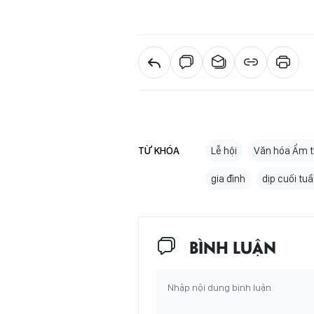
TỪ KHÓA
Lễ hội
Văn hóa Ẩm 
gia đình
dịp cuối tu
BÌNH LUẬN