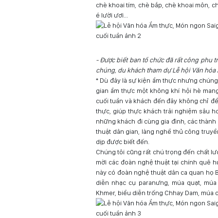
chè khoai tím, chè bắp, chè khoai môn, chè
é lười ươi...
- Được biết ban tổ chức đã rất công phu t
chúng, du khách tham dự Lễ hội Văn hóa
* Dù đây là sự kiện ẩm thực nhưng chúng tô
gian ẩm thực một không khí hội hè mang
cuối tuần và khách đến đây không chỉ để 
thực, giúp thực khách trải nghiệm sâu hơ
những khách đi cùng gia đình, các thành 
thuật dân gian, làng nghề thủ công truy
dịp được biết đến.
Chúng tôi cũng rất chú trọng đến chất l
mời các đoàn nghệ thuật tại chính quê hư
này có đoàn nghệ thuật dân ca quan họ B
diễn nhạc cụ paranưng, múa quạt, múa
Khmer, biểu diễn trống Chhay Dam, múa c