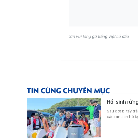
Xin vui lòng gõ tiếng Việt có dấu
TIN CÙNG CHUYÊN MỤC
Hồi sinh rừn
Sau đợt bị tẩy t
các rạn san hô 