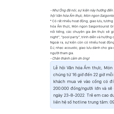
- Như Ông đã nói, sự kiện này hướng đến
hội Văn hóa Ẩm thực, Món ngon Saigonto
* Có rất nhiều hoạt động, giao lưu, tươn
hóa Ẩm thực, Món ngon Saigontourist Gr
nổi tiếng, các chuyên gia ẩm thực sẽ gi
night”, “pool party”, trình diễn và hướng 
Ngoài ra, sự kiện còn có nhiều hoạt độ
DJ, nhạc acoustic, giao lưu dành cho gia
người tham gia.
- Chân thành cảm ơn ông!
Lễ hội Văn hóa Ẩm thực, Món 
chúng từ 16 giờ đến 22 giờ mỗi
khách mua vé vào cổng có đín
200.000 đồng/người lớn và sẽ
ngày 23-8-2022. Trẻ em cao dướ
liên hệ số hotline trung tâm: