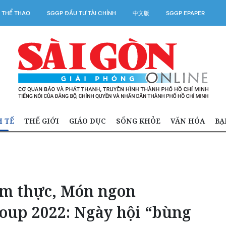
 THỂ THAO
SGGP ĐẦU TƯ TÀI CHÍNH
中文版
SGGP EPAPER
H TẾ
THẾ GIỚI
GIÁO DỤC
SỐNG KHỎE
VĂN HÓA
BẠ
Ẩm thực, Món ngon
roup 2022: Ngày hội “bùng