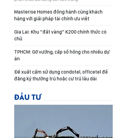
Masterise Homes đồng hành cùng khách
hàng với giải pháp tài chính ưu việt
Gia Lai: Khu “đất vàng” K200 chính thức có
chủ
TPHCM: Gỡ vướng, cấp sổ hồng cho nhiều dự
án
Đề xuất cấm sử dụng condotel, officetel để
đăng ký thường trú hoặc cư trú lâu dài
ĐẦU TƯ