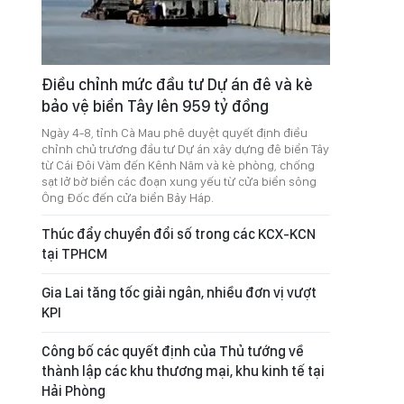
Điều chỉnh mức đầu tư Dự án đê và kè
bảo vệ biển Tây lên 959 tỷ đồng
Ngày 4-8, tỉnh Cà Mau phê duyệt quyết định điều
chỉnh chủ trương đầu tư Dự án xây dựng đê biển Tây
từ Cái Đôi Vàm đến Kênh Năm và kè phòng, chống
sạt lở bờ biển các đoạn xung yếu từ cửa biển sông
Ông Đốc đến cửa biển Bảy Háp.
Thúc đẩy chuyển đổi số trong các KCX-KCN
tại TPHCM
Gia Lai tăng tốc giải ngân, nhiều đơn vị vượt
KPI
Công bố các quyết định của Thủ tướng về
thành lập các khu thương mại, khu kinh tế tại
Hải Phòng