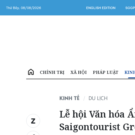
Thứ Bảy, 08/08/2026
ENGLISH EDITION
SGGP
CHÍNH TRỊ
XÃ HỘI
PHÁP LUẬT
KIN
KINH TẾ
DU LỊCH
Lễ hội Văn hóa 
Saigontourist G