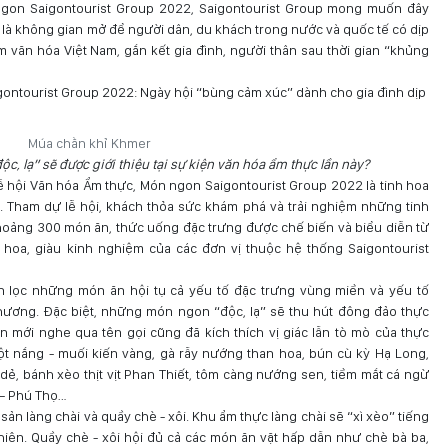
ngon Saigontourist Group 2022, Saigontourist Group mong muốn đây
 là không gian mở để người dân, du khách trong nước và quốc tế có dịp
 văn hóa Việt Nam, gắn kết gia đình, người thân sau thời gian “khủng
Múa chằn khỉ Khmer
c, lạ” sẽ được giới thiệu tại sự kiện văn hóa ẩm thực lần này?
Lễ hội Văn hóa Ẩm thực, Món ngon Saigontourist Group 2022 là tinh hoa
 Tham dự lễ hội, khách thỏa sức khám phá và trải nghiệm những tinh
hoảng 300 món ăn, thức uống đặc trưng được chế biến và biểu diễn từ
hoa, giàu kinh nghiệm của các đơn vị thuộc hệ thống Saigontourist
n lọc những món ăn hội tụ cả yếu tố đặc trưng vùng miền và yếu tố
hương. Đặc biệt, những món ngon “độc, lạ” sẽ thu hút đông đảo thực
 mới nghe qua tên gọi cũng đã kích thích vị giác lẫn tò mò của thực
 nắng - muối kiến vàng, gà rẫy nướng than hoa, bún cù kỳ Hạ Long,
dẻ, bánh xèo thịt vịt Phan Thiết, tôm càng nướng sen, tiềm mắt cá ngừ
 – Phú Thọ…
i sản làng chài và quầy chè - xôi. Khu ẩm thực làng chài sẽ “xì xèo” tiếng
iên. Quầy chè - xôi hội đủ cả các món ăn vặt hấp dẫn như chè bà ba,