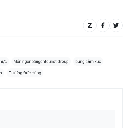
thực
Món ngon Saigontourist Group
bùng cảm xúc
ần
Trương Đức Hùng