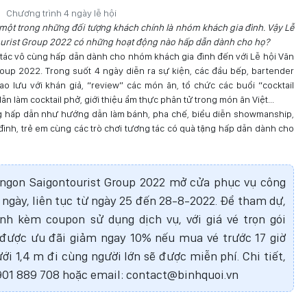
Chương trình 4 ngày lễ hội
 một trong những đối tượng khách chính là nhóm khách gia đình. Vậy Lễ
urist Group 2022 có những hoạt động nào hấp dẫn dành cho họ?
g tác vô cùng hấp dẫn dành cho nhóm khách gia đình đến với Lễ hội Văn
oup 2022. Trong suốt 4 ngày diễn ra sự kiện, các đầu bếp, bartender
ao lưu với khán giả, “review” các món ăn, tổ chức các buổi “cocktail
dẫn làm cocktail phở, giới thiệu ẩm thực phân tử trong món ăn Việt...
ng hấp dẫn như hướng dẫn làm bánh, pha chế, biểu diễn showmanship,
 đình, trẻ em cùng các trò chơi tương tác có quà tặng hấp dẫn dành cho
ngon Saigontourist Group 2022 mở cửa phục vụ công
 ngày, liên tục từ ngày 25 đến 28-8-2022. Để tham dự,
h kèm coupon sử dụng dịch vụ, với giá vé trọn gói
 được ưu đãi giảm ngay 10% nếu mua vé trước 17 giờ
i 1,4 m đi cùng người lớn sẽ được miễn phí. Chi tiết,
 0901 889 708 hoặc email: contact@binhquoi.vn