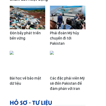
Đòn bẩy phát triển
Phái đoàn Mỹ hủy
bền vững
chuyến đi tới
Pakistan
Bài học về bảo mật
Các đặc phái viên Mỹ
dữ liệu
sẽ đến Pakistan để
đàm phán với Iran
HỒ SƠ - TƯ LIỆU