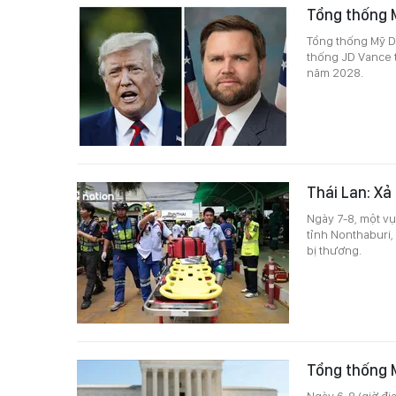
Tổng thống 
Tổng thống Mỹ D
thống JD Vance 
năm 2028.
Thái Lan: Xả
Ngày 7-8, một vụ
tỉnh Nonthaburi,
bị thương.
Tổng thống M