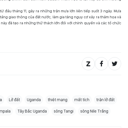
ừ đầu tháng 11, gây ra những trận mưa lớn liên tiếp suốt 3 ngày. Mưa
 tầng giao thông của đất nước, làm gia tăng nguy cơ xảy ra thảm họa và
y đã tạo ra những thử thách lớn đối với chính quyền và các tổ chức
a
Lở đất
Uganda
thiệt mạng
mất tích
trận lở đất
ampala
Tây Bắc Uganda
sông Tangi
sông Nile Trắng