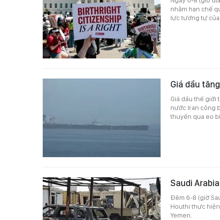
Ngày 6-8 (giờ đ
nhằm hạn chế quy
lực tương tự của
Giá dầu tăng
Giá dầu thế giới
nước Iran công b
thuyền qua eo bi
Saudi Arabia
Đêm 6-8 (giờ Sau
Houthi thực hiện
Yemen.