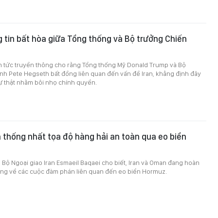
 tin bất hòa giữa Tổng thống và Bộ trưởng Chiến
in tức truyền thông cho rằng Tổng thống Mỹ Donald Trump và Bộ
nh Pete Hegseth bất đồng liên quan đến vấn đề Iran, khẳng định đây
 sự thật nhằm bôi nhọ chính quyền.
 thống nhất tọa độ hàng hải an toàn qua eo biển
Bộ Ngoại giao Iran Esmaeil Baqaei cho biết, Iran và Oman đang hoàn
ung về các cuộc đàm phán liên quan đến eo biển Hormuz.