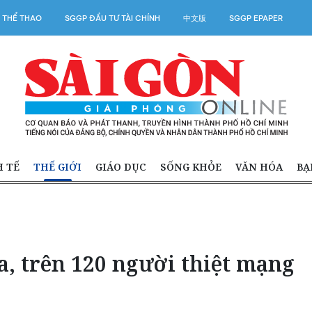
 THỂ THAO
SGGP ĐẦU TƯ TÀI CHÍNH
中文版
SGGP EPAPER
H TẾ
THẾ GIỚI
GIÁO DỤC
SỐNG KHỎE
VĂN HÓA
BẠ
a, trên 120 người thiệt mạng