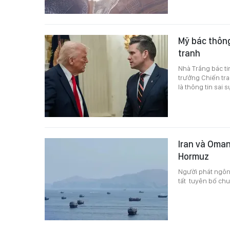
Mỹ bác thông
tranh
Nhà Trắng bác t
trưởng Chiến tra
là thông tin sai
Iran và Oman
Hormuz
Người phát ngôn 
tất tuyên bố ch