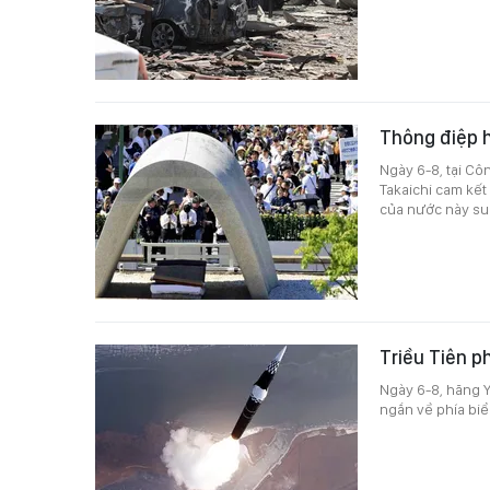
Thông điệp h
Ngày 6-8, tại C
Takaichi cam kết
của nước này suố
Triều Tiên p
Ngày 6-8, hãng Y
ngắn về phía biể