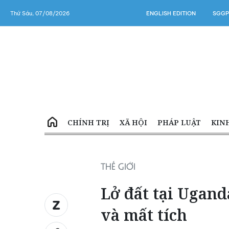
Thứ Sáu, 07/08/2026
ENGLISH EDITION
SGGP
CHÍNH TRỊ
XÃ HỘI
PHÁP LUẬT
KIN
THẾ GIỚI
Lở đất tại Ugand
và mất tích