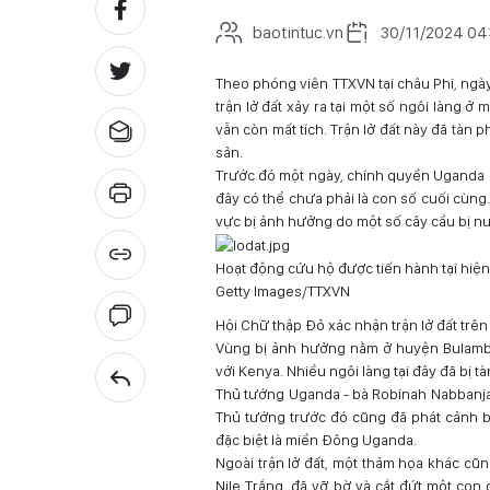
baotintuc.vn
30/11/2024 04
Theo phóng viên TTXVN tại châu Phi, ngà
trận lở đất xảy ra tại một số ngôi làng 
vẫn còn mất tích. Trận lở đất này đã tàn 
sản.
Trước đó một ngày, chính quyền Uganda đã
đây có thể chưa phải là con số cuối cùng
vực bị ảnh hưởng do một số cây cầu bị n
Hoạt động cứu hộ được tiến hành tại hiện
Getty Images/TTXVN
Hội Chữ thập Đỏ xác nhận trận lở đất trê
Vùng bị ảnh hưởng nằm ở huyện Bulambu
với Kenya. Nhiều ngôi làng tại đây đã bị 
Thủ tướng Uganda - bà Robinah Nabbanja
Thủ tướng trước đó cũng đã phát cảnh bá
đặc biệt là miền Đông Uganda.
Ngoài trận lở đất, một thảm họa khác cũn
Nile Trắng, đã vỡ bờ và cắt đứt một co