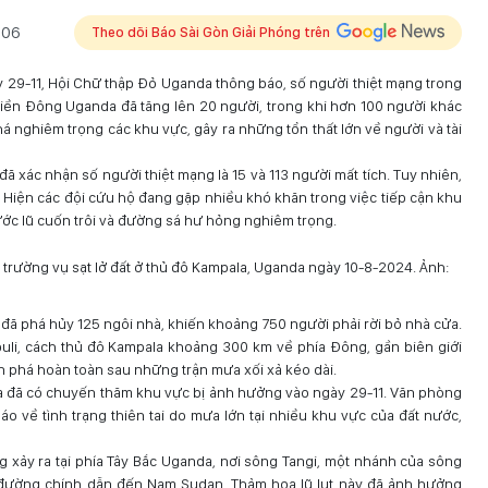
:06
Theo dõi Báo Sài Gòn Giải Phóng trên
y 29-11, Hội Chữ thập Đỏ Uganda thông báo, số người thiệt mạng trong
ở miền Đông Uganda đã tăng lên 20 người, trong khi hơn 100 người khác
phá nghiêm trọng các khu vực, gây ra những tổn thất lớn về người và tài
 xác nhận số người thiệt mạng là 15 và 113 người mất tích. Tuy nhiên,
. Hiện các đội cứu hộ đang gặp nhiều khó khăn trong việc tiếp cận khu
ước lũ cuốn trôi và đường sá hư hỏng nghiêm trọng.
 trường vụ sạt lở đất ở thủ đô Kampala, Uganda ngày 10-8-2024. Ảnh:
n đã phá hủy 125 ngôi nhà, khiến khoảng 750 người phải rời bỏ nhà cửa.
li, cách thủ đô Kampala khoảng 300 km về phía Đông, gần biên giới
tàn phá hoàn toàn sau những trận mưa xối xả kéo dài.
 đã có chuyến thăm khu vực bị ảnh hưởng vào ngày 29-11. Văn phòng
o về tình trạng thiên tai do mưa lớn tại nhiều khu vực của đất nước,
g xảy ra tại phía Tây Bắc Uganda, nơi sông Tangi, một nhánh của sông
n đường chính dẫn đến Nam Sudan. Thảm họa lũ lụt này đã ảnh hưởng