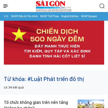
中文
SGGP Đầu tư Tài chính
SGGP Thể Thao
English Edition
SGGP Epaper
Từ khóa:
#Luật Phát triển đô thị
có
34
kết quả
Tổ chức không gian trên nền tảng