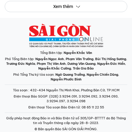
Xem thêm
Tổng Biên tập:
Nguyễn Khắc Văn
Phó Tổng Biên tập:
Nguyễn Ngọc Anh
,
Phạm Văn Trường
,
Bùi Thị Hồng Sương
,
Trương Đức Nghĩa
,
Phạm Thị Vân Anh
,
Dương Văn Quang
,
Nguyễn Đức Hiển
,
Nguyễn Khắc Cường
,
Trần Gia Bảo
Phó Tổng Thư ký tòa soạn:
Ngô Quang Trưởng
,
Nguyễn Chiến Dũng
,
Nguyễn Phước Bình
Tòa soạn
: 432-434 Nguyễn Thị Minh Khai, Phường Bàn Cờ, TP.HCM
Điện thoại Báo SGGP
: (028) 3.9294.091, 3.9294.092, 3.9294.093,
3.9294.097, 3.9294.098
Điện thoại Tòa soạn Báo Điện tử
: 08 65 11 22 55
Giấy phép hoạt động Báo in và Báo Điện tử số 305/GP-BTTTT do Bộ Thông
tin và Truyền thông cấp ngày 28-8-2023.
© Bản quyền Báo SÀI GÒN GIẢI PHÓNG.