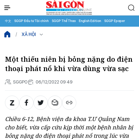
中文
SGGP Đầu tư Tài chính
SGGP Thể Thao
English Edition
SGGP Epaper
XÃ HỘI
Một thiếu niên bị bỏng nặng do điện
thoại phát nổ khi vừa dùng vừa sạc
SGGPO
06/12/2022 09:49
Chiều 6-12, Bệnh viện đa khoa T.Ư Quảng Nam
cho biết, vừa cấp cứu kịp thời một bệnh nhân bị
bỏng nặng do điện thoại phát nổ trong lúc vừa