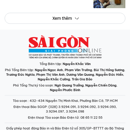
Xem thêm
Tổng Biên tập:
Nguyễn Khắc Văn
Phó Tổng Biên tập:
Nguyễn Ngọc Anh
,
Phạm Văn Trường
,
Bùi Thị Hồng Sương
,
Trương Đức Nghĩa
,
Phạm Thị Vân Anh
,
Dương Văn Quang
,
Nguyễn Đức Hiển
,
Nguyễn Khắc Cường
,
Trần Gia Bảo
Phó Tổng Thư ký tòa soạn:
Ngô Quang Trưởng
,
Nguyễn Chiến Dũng
,
Nguyễn Phước Bình
Tòa soạn
: 432-434 Nguyễn Thị Minh Khai, Phường Bàn Cờ, TP.HCM
Điện thoại Báo SGGP
: (028) 3.9294.091, 3.9294.092, 3.9294.093,
3.9294.097, 3.9294.098
Điện thoại Tòa soạn Báo Điện tử
: 08 65 11 22 55
Giấy phép hoạt động Báo in và Báo Điện tử số 305/GP-BTTTT do Bộ Thông