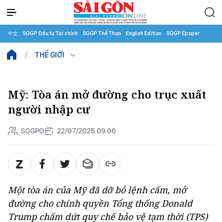
中文
SGGP Đầu tư Tài chính
SGGP Thể Thao
English Edition
SGGP Epaper
THẾ GIỚI
Mỹ: Tòa án mở đường cho trục xuất
người nhập cư
SGGPO
22/07/2025 09:06
Một tòa án của Mỹ đã dỡ bỏ lệnh cấm, mở
đường cho chính quyền Tổng thống Donald
Trump chấm dứt quy chế bảo vệ tạm thời (TPS)