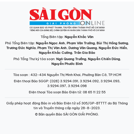
Tổng Biên tập:
Nguyễn Khắc Văn
Phó Tổng Biên tập:
Nguyễn Ngọc Anh
,
Phạm Văn Trường
,
Bùi Thị Hồng Sương
,
Trương Đức Nghĩa
,
Phạm Thị Vân Anh
,
Dương Văn Quang
,
Nguyễn Đức Hiển
,
Nguyễn Khắc Cường
,
Trần Gia Bảo
Phó Tổng Thư ký tòa soạn:
Ngô Quang Trưởng
,
Nguyễn Chiến Dũng
,
Nguyễn Phước Bình
Tòa soạn
: 432-434 Nguyễn Thị Minh Khai, Phường Bàn Cờ, TP.HCM
Điện thoại Báo SGGP
: (028) 3.9294.091, 3.9294.092, 3.9294.093,
3.9294.097, 3.9294.098
Điện thoại Tòa soạn Báo Điện tử
: 08 65 11 22 55
Giấy phép hoạt động Báo in và Báo Điện tử số 305/GP-BTTTT do Bộ Thông
tin và Truyền thông cấp ngày 28-8-2023.
© Bản quyền Báo SÀI GÒN GIẢI PHÓNG.