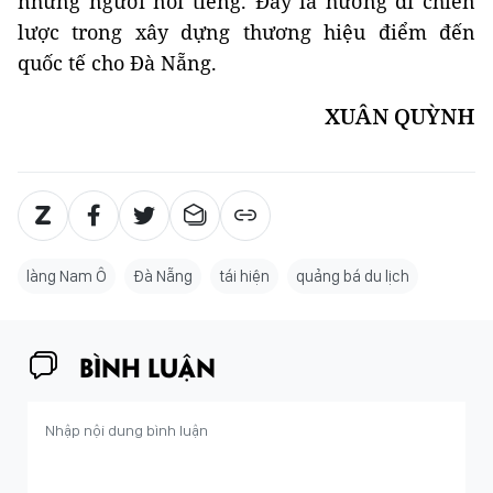
những người nổi tiếng. Đây là hướng đi chiến
lược trong xây dựng thương hiệu điểm đến
quốc tế cho Đà Nẵng.
XUÂN QUỲNH
làng Nam Ô
Đà Nẵng
tái hiện
quảng bá du lịch
BÌNH LUẬN