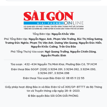
Tổng Biên tập:
Nguyễn Khắc Văn
Phó Tổng Biên tập:
Nguyễn Ngọc Anh
,
Phạm Văn Trường
,
Bùi Thị Hồng Sương
,
Trương Đức Nghĩa
,
Phạm Thị Vân Anh
,
Dương Văn Quang
,
Nguyễn Đức Hiển
,
Nguyễn Khắc Cường
,
Trần Gia Bảo
Phó Tổng Thư ký tòa soạn:
Ngô Quang Trưởng
,
Nguyễn Chiến Dũng
,
Nguyễn Phước Bình
Tòa soạn
: 432-434 Nguyễn Thị Minh Khai, Phường Bàn Cờ, TP.HCM
Điện thoại Báo SGGP
: (028) 3.9294.091, 3.9294.092, 3.9294.093,
3.9294.097, 3.9294.098
Điện thoại Tòa soạn Báo Điện tử
: 08 65 11 22 55
Giấy phép hoạt động Báo in và Báo Điện tử số 305/GP-BTTTT do Bộ Thông
tin và Truyền thông cấp ngày 28-8-2023.
© Bản quyền Báo SÀI GÒN GIẢI PHÓNG.