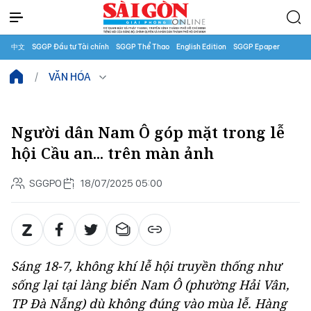
中文
SGGP Đầu tư Tài chính
SGGP Thể Thao
English Edition
SGGP Epaper
VĂN HÓA
Người dân Nam Ô góp mặt trong lễ
hội Cầu an... trên màn ảnh
SGGPO
18/07/2025 05:00
Sáng 18-7, không khí lễ hội truyền thống như
sống lại tại làng biển Nam Ô (phường Hải Vân,
TP Đà Nẵng) dù không đúng vào mùa lễ. Hàng