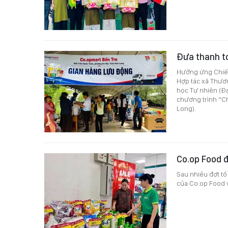
Đưa thanh t
Hưởng ứng Chiến
Hợp tác xã Thươ
học Tự nhiên (Đ
chương trình “Ch
Long).
Co.op Food 
Sau nhiều đợt tổ
của Co.op Food vừ