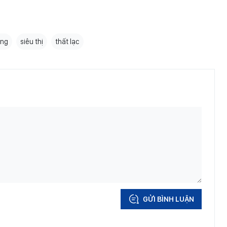
àng
siêu thị
thất lạc
GỬI BÌNH LUẬN