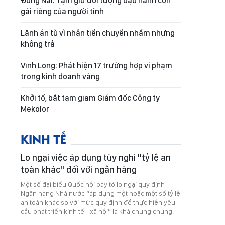
Đồng Nai: Tạm giữ đối tượng bạo hành con
gái riêng của người tình
Lãnh án tù vì nhận tiền chuyển nhầm nhưng
không trả
Vĩnh Long: Phát hiện 17 trường hợp vi phạm
trong kinh doanh vàng
Khởi tố, bắt tạm giam Giám đốc Công ty
Mekolor
KINH TẾ
Lo ngại việc áp dụng tùy nghi "tỷ lệ an
toàn khác" đối với ngân hàng
Một số đại biểu Quốc hội bày tỏ lo ngại quy định
Ngân hàng Nhà nước “áp dụng một hoặc một số tỷ lệ
an toàn khác so với mức quy định để thực hiện yêu
cầu phát triển kinh tế - xã hội” là khá chung chung.