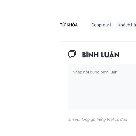
TỪ KHÓA
Coopmart
khách h
BÌNH LUẬN
Xin vui lòng gõ tiếng Việt có dấu