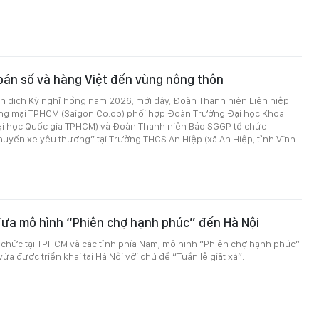
oán số và hàng Việt đến vùng nông thôn
 dịch Kỳ nghỉ hồng năm 2026, mới đây, Đoàn Thanh niên Liên hiệp
ng mại TPHCM (Saigon Co.op) phối hợp Đoàn Trường Đại học Khoa
ại học Quốc gia TPHCM) và Đoàn Thanh niên Báo SGGP tổ chức
uyến xe yêu thương” tại Trường THCS An Hiệp (xã An Hiệp, tỉnh Vĩnh
đưa mô hình “Phiên chợ hạnh phúc” đến Hà Nội
 chức tại TPHCM và các tỉnh phía Nam, mô hình “Phiên chợ hạnh phúc”
a được triển khai tại Hà Nội với chủ đề “Tuần lễ giặt xả”.