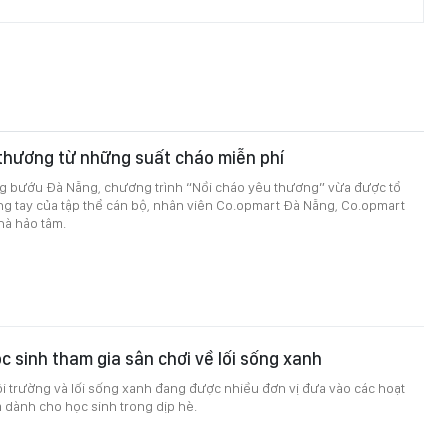
thương từ những suất cháo miễn phí
ng bướu Đà Nẵng, chương trình “Nồi cháo yêu thương” vừa được tổ
ng tay của tập thể cán bộ, nhân viên Co.opmart Đà Nẵng, Co.opmart
hà hảo tâm.
c sinh tham gia sân chơi về lối sống xanh
i trường và lối sống xanh đang được nhiều đơn vị đưa vào các hoạt
 dành cho học sinh trong dịp hè.