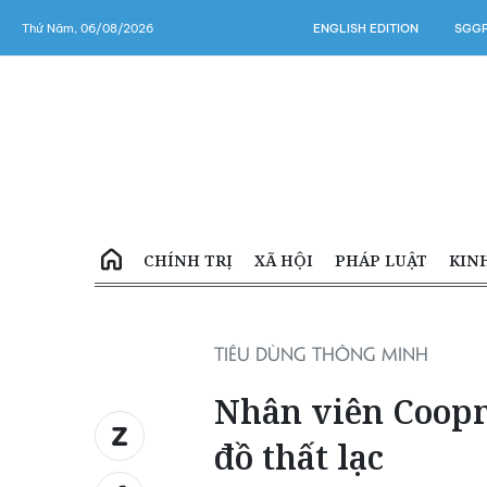
Thứ Năm, 06/08/2026
ENGLISH EDITION
SGGP
CHÍNH TRỊ
XÃ HỘI
PHÁP LUẬT
KIN
TIÊU DÙNG THÔNG MINH
Nhân viên Coopm
đồ thất lạc