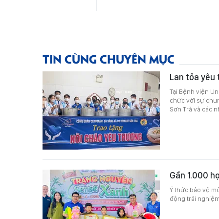
TIN CÙNG CHUYÊN MỤC
Lan tỏa yêu 
Tại Bệnh viện U
chức với sự chu
Sơn Trà và các n
Gần 1.000 họ
Ý thức bảo vệ mô
động trải nghiệm