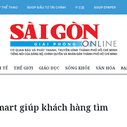
 THỂ THAO
SGGP ĐẦU TƯ TÀI CHÍNH
中文版
SGGP EPAPER
H TẾ
THẾ GIỚI
GIÁO DỤC
SỐNG KHỎE
VĂN HÓA
BẠ
art giúp khách hàng tìm