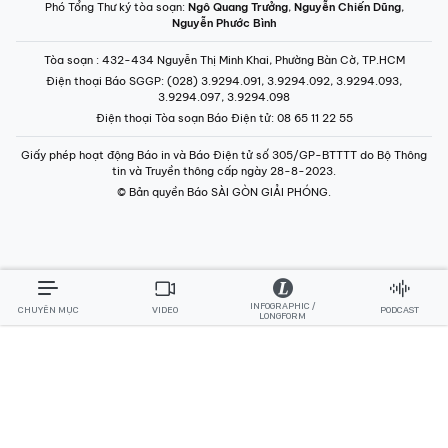
Phó Tổng Thư ký tòa soạn:
Ngô Quang Trưởng
,
Nguyễn Chiến Dũng
,
Nguyễn Phước Bình
Tòa soạn
: 432-434 Nguyễn Thị Minh Khai, Phường Bàn Cờ, TP.HCM
Điện thoại Báo SGGP
: (028) 3.9294.091, 3.9294.092, 3.9294.093,
3.9294.097, 3.9294.098
Điện thoại Tòa soạn Báo Điện tử
: 08 65 11 22 55
Giấy phép hoạt động Báo in và Báo Điện tử số 305/GP-BTTTT do Bộ Thông
tin và Truyền thông cấp ngày 28-8-2023.
© Bản quyền Báo SÀI GÒN GIẢI PHÓNG.
INFOGRAPHIC /
CHUYÊN MỤC
VIDEO
PODCAST
LONGFORM