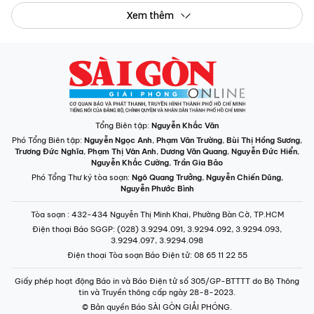
Xem thêm
Tổng Biên tập:
Nguyễn Khắc Văn
Phó Tổng Biên tập:
Nguyễn Ngọc Anh
,
Phạm Văn Trường
,
Bùi Thị Hồng Sương
,
Trương Đức Nghĩa
,
Phạm Thị Vân Anh
,
Dương Văn Quang
,
Nguyễn Đức Hiển
,
Nguyễn Khắc Cường
,
Trần Gia Bảo
Phó Tổng Thư ký tòa soạn:
Ngô Quang Trưởng
,
Nguyễn Chiến Dũng
,
Nguyễn Phước Bình
Tòa soạn
: 432-434 Nguyễn Thị Minh Khai, Phường Bàn Cờ, TP.HCM
Điện thoại Báo SGGP
: (028) 3.9294.091, 3.9294.092, 3.9294.093,
3.9294.097, 3.9294.098
Điện thoại Tòa soạn Báo Điện tử
: 08 65 11 22 55
Giấy phép hoạt động Báo in và Báo Điện tử số 305/GP-BTTTT do Bộ Thông
tin và Truyền thông cấp ngày 28-8-2023.
© Bản quyền Báo SÀI GÒN GIẢI PHÓNG.