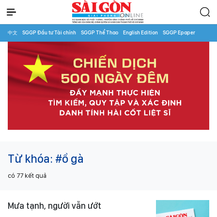
中文
SGGP Đầu tư Tài chính
SGGP Thể Thao
English Edition
SGGP Epaper
Từ khóa:
#ổ gà
có
77
kết quả
Mưa tạnh, người vẫn ướt