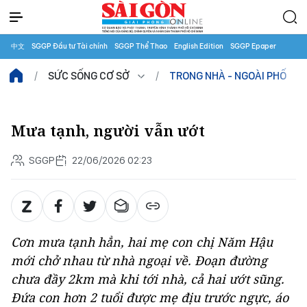
中文
SGGP Đầu tư Tài chính
SGGP Thể Thao
English Edition
SGGP Epaper
SỨC SỐNG CƠ SỞ
TRONG NHÀ - NGOÀI PHỐ
Mưa tạnh, người vẫn ướt
SGGP
22/06/2026 02:23
Cơn mưa tạnh hẳn, hai mẹ con chị Năm Hậu
mới chở nhau từ nhà ngoại về. Đoạn đường
chưa đầy 2km mà khi tới nhà, cả hai ướt sũng.
Đứa con hơn 2 tuổi được mẹ địu trước ngực, áo