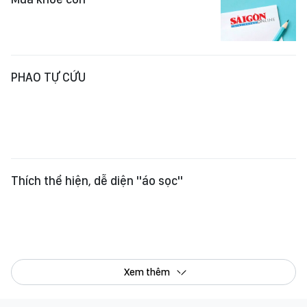
Tổng Biên tập:
Nguyễn Khắc Văn
Phó Tổng Biên tập:
Nguyễn Ngọc Anh
,
Phạm Văn Trường
,
Bùi Thị Hồng Sương
,
Trương Đức Nghĩa
,
Phạm Thị Vân Anh
,
Dương Văn Quang
,
Nguyễn Đức Hiển
,
Nguyễn Khắc Cường
,
Trần Gia Bảo
Phó Tổng Thư ký tòa soạn:
Ngô Quang Trưởng
,
Nguyễn Chiến Dũng
,
Nguyễn Phước Bình
Tòa soạn
: 432-434 Nguyễn Thị Minh Khai, Phường Bàn Cờ, TP.HCM
Điện thoại Báo SGGP
: (028) 3.9294.091, 3.9294.092, 3.9294.093,
3.9294.097, 3.9294.098
Điện thoại Tòa soạn Báo Điện tử
: 08 65 11 22 55
Giấy phép hoạt động Báo in và Báo Điện tử số 305/GP-BTTTT do Bộ Thông
tin và Truyền thông cấp ngày 28-8-2023.
© Bản quyền Báo SÀI GÒN GIẢI PHÓNG.