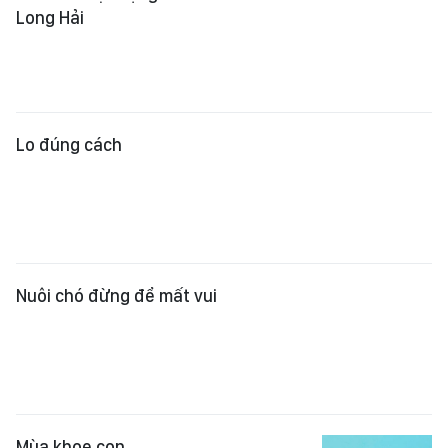
Nuôi chó đừng để mất vui
​Mùa khoe con
PHAO TỰ CỨU
Thích thể hiện, dễ diện "áo sọc"
Xem thêm