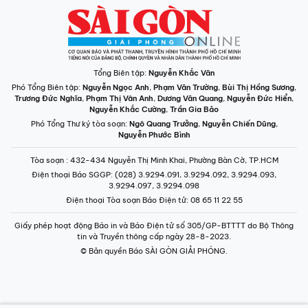
INFOGRAPHIC /
CHUYÊN MỤC
VIDEO
PODCAST
LONGFORM