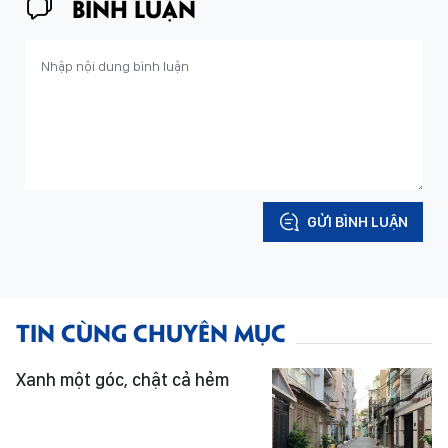
BÌNH LUẬN
GỬI BÌNH LUẬN
TIN CÙNG CHUYÊN MỤC
Xanh một góc, chật cả hẻm