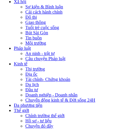
Xã hội
Sự kiện & Bình luận
Cải cách hành chính
Đô thị
Giao thông
Tuổi trẻ cuộc sống
Bút Sài Gòn
Tin buồn
Môi trường
Pháp luật
An ninh - trật tự
Câu chuyện Pháp luật
Kinh tế
Thị trường
Địa ốc
Tài chính- Chứng khoán
Du lịch
Đầu tư
Doanh nghiệp - Doanh nhân
Chuyển động kinh tế & Đời sống 24H
Đa phương tiện
Thế giới
Chính trường thế giới
Hồ sơ - tư liệu
Chuyện đó đây