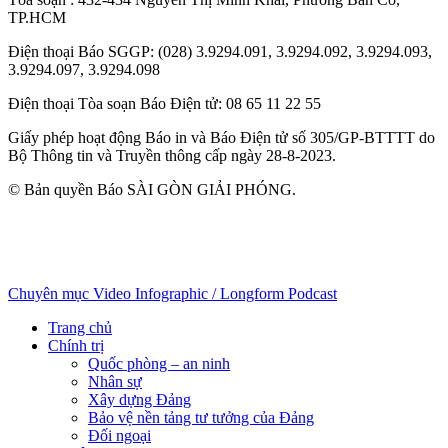
TP.HCM
Điện thoại Báo SGGP
: (028) 3.9294.091, 3.9294.092, 3.9294.093,
3.9294.097, 3.9294.098
Điện thoại Tòa soạn Báo Điện tử
: 08 65 11 22 55
Giấy phép hoạt động Báo in và Báo Điện tử số 305/GP-BTTTT do
Bộ Thông tin và Truyền thông cấp ngày 28-8-2023.
© Bản quyền Báo SÀI GÒN GIẢI PHÓNG.
Chuyên mục
Video
Infographic / Longform
Podcast
Trang chủ
Chính trị
Quốc phòng – an ninh
Nhân sự
Xây dựng Đảng
Bảo vệ nền tảng tư tưởng của Đảng
Đối ngoại