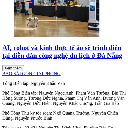
AI, robot và kính thực tế ảo sẽ trình diễn
tại diễn đàn công nghệ du lịch ở Đà Nẵng
Xem thêm
BÁO SÀI GÒN GIẢI PHÓNG
Tổng Biên tập:
Nguyễn Khắc Văn
Phó Tổng Biên tập:
Nguyễn Ngọc Anh
,
Phạm Văn Trường
,
Bùi Thị
Hồng Sương
,
Trương Đức Nghĩa
,
Phạm Thị Vân Anh
,
Dương Văn
Quang
,
Nguyễn Đức Hiển
,
Nguyễn Khắc Cường
,
Trần Gia Bảo
Phó Tổng Thư ký tòa soạn:
Ngô Quang Trưởng
,
Nguyễn Chiến
Dũng
,
Nguyễn Phước Bình
Tòa soạn
: 432-434 Nguyễn Thị Minh Khai, Phường Bàn Cờ,