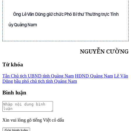
Ông Lê Văn Dũng giữ chức Phó Bí thư Thường trực Tỉnh
ủy Quảng Nam
NGUYỄN CƯỜNG
Từ khóa
Tân Chủ tịch UBND tỉnh Quảng Nam
HĐND Quảng Nam
Lê Văn
Dũng
bầu phó chủ tịch tỉnh Quảng Nam
Bình luận
Xin vui lòng gõ tiếng Việt có dấu
Gửi bình luận