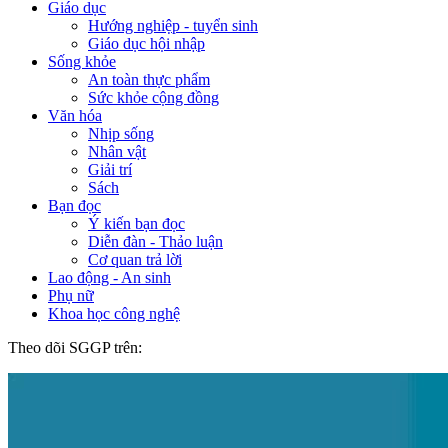
Giáo dục
Hướng nghiệp - tuyển sinh
Giáo dục hội nhập
Sống khỏe
An toàn thực phẩm
Sức khỏe cộng đồng
Văn hóa
Nhịp sống
Nhân vật
Giải trí
Sách
Bạn đọc
Ý kiến bạn đọc
Diễn đàn - Thảo luận
Cơ quan trả lời
Lao động - An sinh
Phụ nữ
Khoa học công nghệ
Theo dõi SGGP trên: