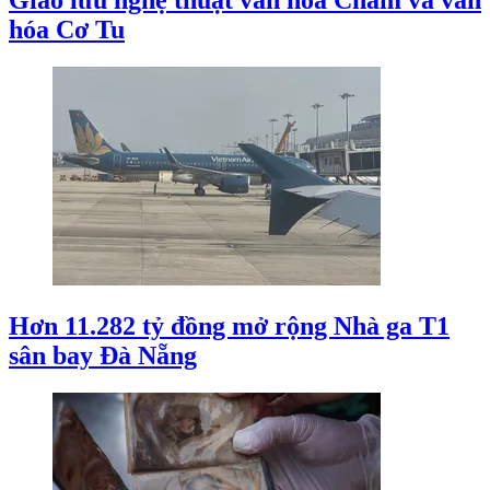
Giao lưu nghệ thuật văn hóa Chăm và văn
hóa Cơ Tu
Hơn 11.282 tỷ đồng mở rộng Nhà ga T1
sân bay Đà Nẵng