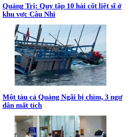
Quảng Trị: Quy tập 10 hài cốt liệt sĩ ở
khu vực Câu Nhi
Một tàu cá Quảng Ngãi bị chìm, 3 ngư
dân mất tích