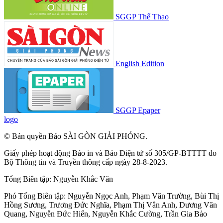
SGGP Thể Thao
English Edition
SGGP Epaper
logo
© Bản quyền Báo SÀI GÒN GIẢI PHÓNG.
Giấy phép hoạt động Báo in và Báo Điện tử số 305/GP-BTTTT do
Bộ Thông tin và Truyền thông cấp ngày 28-8-2023.
Tổng Biên tập:
Nguyễn Khắc Văn
Phó Tổng Biên tập:
Nguyễn Ngọc Anh
,
Phạm Văn Trường
,
Bùi Thị
Hồng Sương
,
Trương Đức Nghĩa
,
Phạm Thị Vân Anh
,
Dương Văn
Quang
,
Nguyễn Đức Hiển
,
Nguyễn Khắc Cường
,
Trần Gia Bảo