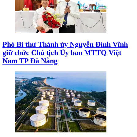
Phó Bí thư Thành ủy Nguyễn Đình Vĩnh
giữ chức Chủ tịch Ủy ban MTTQ Việt
Nam TP Đà Nẵng