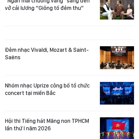
"Ngân mãi chuông vàng" sáng đèn
vở cải lương “Giông tố đêm thu”
Đêm nhạc Vivaldi, Mozart & Saint-
Saëns
Nhóm nhạc Uprize công bố tổ chức
concert tại miền Bắc
Hội thi Tiếng hát Măng non TPHCM
lần thứ I năm 2026