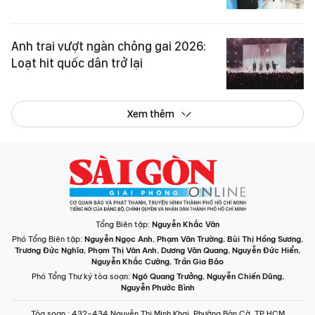
Anh trai vượt ngàn chông gai 2026:
Loạt hit quốc dân trở lại
Xem thêm
Tổng Biên tập:
Nguyễn Khắc Văn
Phó Tổng Biên tập:
Nguyễn Ngọc Anh
,
Phạm Văn Trường
,
Bùi Thị Hồng Sương
,
Trương Đức Nghĩa
,
Phạm Thị Vân Anh
,
Dương Văn Quang
,
Nguyễn Đức Hiển
,
Nguyễn Khắc Cường
,
Trần Gia Bảo
Phó Tổng Thư ký tòa soạn:
Ngô Quang Trưởng
,
Nguyễn Chiến Dũng
,
Nguyễn Phước Bình
Tòa soạn
: 432-434 Nguyễn Thị Minh Khai, Phường Bàn Cờ, TP.HCM