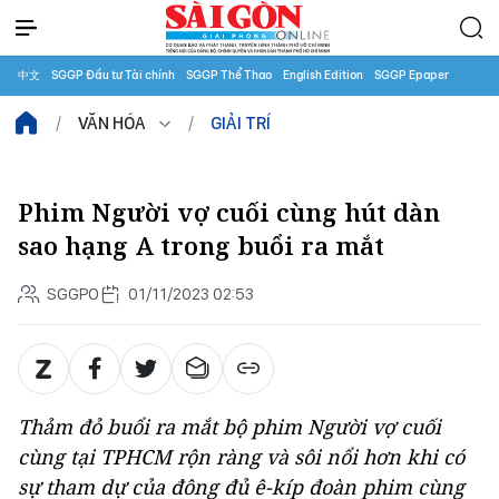
中文
SGGP Đầu tư Tài chính
SGGP Thể Thao
English Edition
SGGP Epaper
VĂN HÓA
GIẢI TRÍ
Phim Người vợ cuối cùng hút dàn
sao hạng A trong buổi ra mắt
SGGPO
01/11/2023 02:53
Thảm đỏ buổi ra mắt bộ phim
Người vợ cuối
cùng
tại TPHCM rộn ràng và sôi nổi hơn khi có
sự tham dự của đông đủ ê-kíp đoàn phim cùng