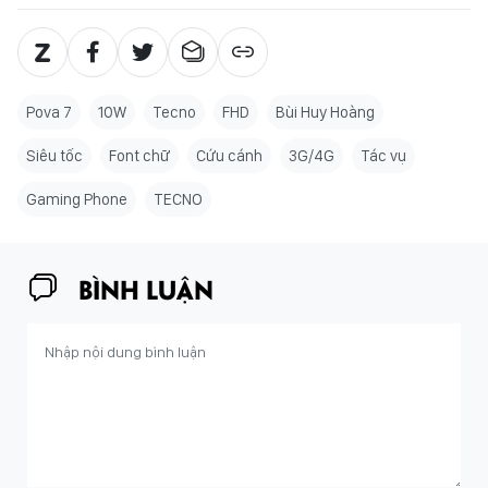
Pova 7
10W
Tecno
FHD
Bùi Huy Hoàng
Siêu tốc
Font chữ
Cứu cánh
3G/4G
Tác vụ
Gaming Phone
TECNO
BÌNH LUẬN