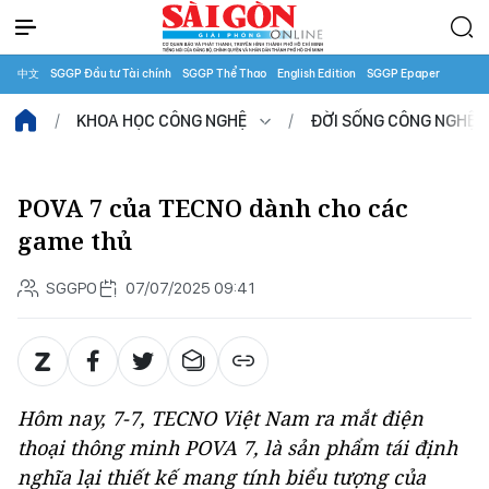
中文
SGGP Đầu tư Tài chính
SGGP Thể Thao
English Edition
SGGP Epaper
KHOA HỌC CÔNG NGHỆ
ĐỜI SỐNG CÔNG NGHỆ
POVA 7 của TECNO dành cho các
game thủ
SGGPO
07/07/2025 09:41
Hôm nay, 7-7, TECNO Việt Nam ra mắt điện
thoại thông minh POVA 7, là sản phẩm tái định
nghĩa lại thiết kế mang tính biểu tượng của