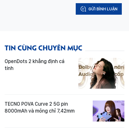
GỬI BÌNH LUẬN
TIN CÙNG CHUYÊN MỤC
OpenDots 2 khẳng định cá
tính
TECNO POVA Curve 2 5G pin
8000mAh và mỏng chỉ 7,42mm