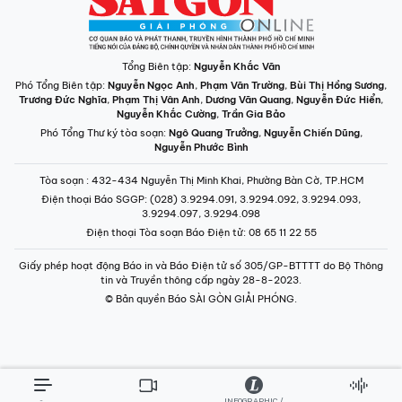
Tổng Biên tập:
Nguyễn Khắc Văn
Phó Tổng Biên tập:
Nguyễn Ngọc Anh
,
Phạm Văn Trường
,
Bùi Thị Hồng Sương
,
Trương Đức Nghĩa
,
Phạm Thị Vân Anh
,
Dương Văn Quang
,
Nguyễn Đức Hiển
,
Nguyễn Khắc Cường
,
Trần Gia Bảo
Phó Tổng Thư ký tòa soạn:
Ngô Quang Trưởng
,
Nguyễn Chiến Dũng
,
Nguyễn Phước Bình
Tòa soạn
: 432-434 Nguyễn Thị Minh Khai, Phường Bàn Cờ, TP.HCM
Điện thoại Báo SGGP
: (028) 3.9294.091, 3.9294.092, 3.9294.093,
3.9294.097, 3.9294.098
Điện thoại Tòa soạn Báo Điện tử
: 08 65 11 22 55
Giấy phép hoạt động Báo in và Báo Điện tử số 305/GP-BTTTT do Bộ Thông
tin và Truyền thông cấp ngày 28-8-2023.
© Bản quyền Báo SÀI GÒN GIẢI PHÓNG.
INFOGRAPHIC /