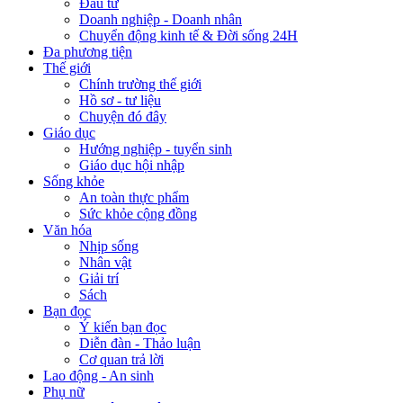
Đầu tư
Doanh nghiệp - Doanh nhân
Chuyển động kinh tế & Đời sống 24H
Đa phương tiện
Thế giới
Chính trường thế giới
Hồ sơ - tư liệu
Chuyện đó đây
Giáo dục
Hướng nghiệp - tuyển sinh
Giáo dục hội nhập
Sống khỏe
An toàn thực phẩm
Sức khỏe cộng đồng
Văn hóa
Nhịp sống
Nhân vật
Giải trí
Sách
Bạn đọc
Ý kiến bạn đọc
Diễn đàn - Thảo luận
Cơ quan trả lời
Lao động - An sinh
Phụ nữ