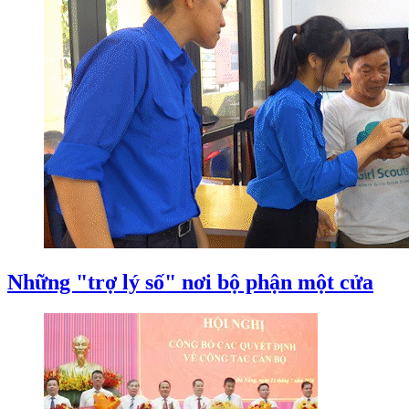
Những "trợ lý số" nơi bộ phận một cửa