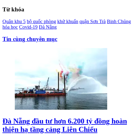
Từ khóa
Quân khu 5
bộ quốc phòng
khử khuẩn
quận Sơn Trà
Binh Chủng
hóa học
Covid-19
Đà Nẵng
Tin cùng chuyên mục
Đà Nẵng đầu tư hơn 6.200 tỷ đồng hoàn
thiện hạ tầng cảng Liên Chiểu