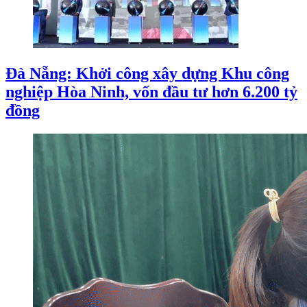
Đà Nẵng: Khởi công xây dựng Khu công
nghiệp Hòa Ninh, vốn đầu tư hơn 6.200 tỷ
đồng