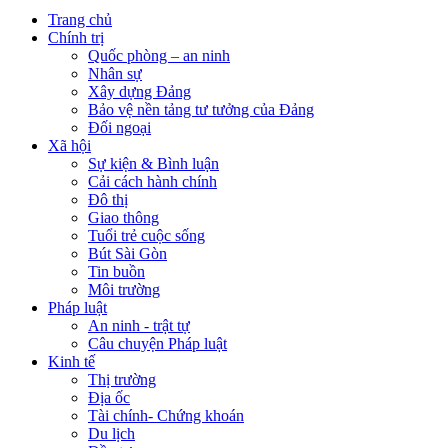
Trang chủ
Chính trị
Quốc phòng – an ninh
Nhân sự
Xây dựng Đảng
Bảo vệ nền tảng tư tưởng của Đảng
Đối ngoại
Xã hội
Sự kiện & Bình luận
Cải cách hành chính
Đô thị
Giao thông
Tuổi trẻ cuộc sống
Bút Sài Gòn
Tin buồn
Môi trường
Pháp luật
An ninh - trật tự
Câu chuyện Pháp luật
Kinh tế
Thị trường
Địa ốc
Tài chính- Chứng khoán
Du lịch