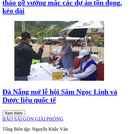
tháo gỡ vướng mắc các dự án tồn đọng,
kéo dài
Đà Nẵng mở lễ hội Sâm Ngọc Linh và
Dược liệu quốc tế
Xem thêm
BÁO SÀI GÒN GIẢI PHÓNG
Tổng Biên tập:
Nguyễn Khắc Văn