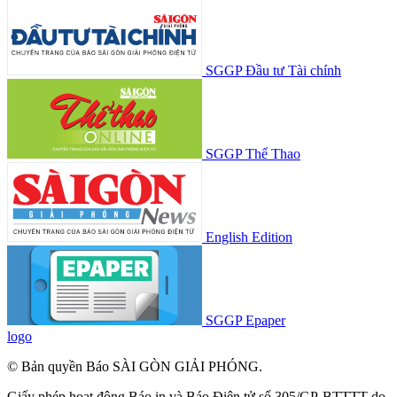
SGGP Đầu tư Tài chính
SGGP Thể Thao
English Edition
SGGP Epaper
logo
© Bản quyền Báo SÀI GÒN GIẢI PHÓNG.
Giấy phép hoạt động Báo in và Báo Điện tử số 305/GP-BTTTT do