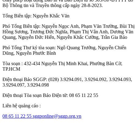
Bộ Thông tin và Truyền thông cấp ngày 28-8-2023.
Tổng Biên tập:
Nguyễn Khắc Văn
Phó Tổng Biên tập:
Nguyễn Ngọc Anh
,
Phạm Văn Trường
,
Bùi Thị
Hồng Sương
,
Trương Đức Nghĩa
,
Phạm Thị Vân Anh
,
Dương Văn
Quang
,
Nguyễn Đức Hiển
,
Nguyễn Khắc Cường
,
Trần Gia Bảo
Phó Tổng Thư ký tòa soạn:
Ngô Quang Trưởng
,
Nguyễn Chiến
Dũng
,
Nguyễn Phước Bình
Tòa soạn : 432-434 Nguyễn Thị Minh Khai, Phường Bàn Cờ,
TP.HCM
Điện thoại Báo SGGP: (028) 3.9294.091, 3.9294.092, 3.9294.093,
3.9294.097, 3.9294.098
Điện thoại Tòa soạn Báo Điện tử: 08 65 11 22 55
Liên hệ quảng cáo :
08 65 11 22 55
sggponline@sggp.org.vn