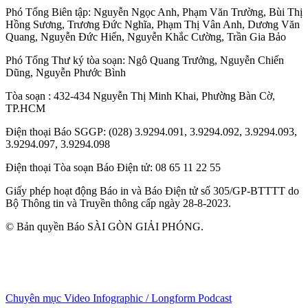
Phó Tổng Biên tập:
Nguyễn Ngọc Anh
,
Phạm Văn Trường
,
Bùi Thị
Hồng Sương
,
Trương Đức Nghĩa
,
Phạm Thị Vân Anh
,
Dương Văn
Quang
,
Nguyễn Đức Hiển
,
Nguyễn Khắc Cường
,
Trần Gia Bảo
Phó Tổng Thư ký tòa soạn:
Ngô Quang Trưởng
,
Nguyễn Chiến
Dũng
,
Nguyễn Phước Bình
Tòa soạn
: 432-434 Nguyễn Thị Minh Khai, Phường Bàn Cờ,
TP.HCM
Điện thoại Báo SGGP
: (028) 3.9294.091, 3.9294.092, 3.9294.093,
3.9294.097, 3.9294.098
Điện thoại Tòa soạn Báo Điện tử
: 08 65 11 22 55
Giấy phép hoạt động Báo in và Báo Điện tử số 305/GP-BTTTT do
Bộ Thông tin và Truyền thông cấp ngày 28-8-2023.
© Bản quyền Báo SÀI GÒN GIẢI PHÓNG.
Chuyên mục
Video
Infographic / Longform
Podcast