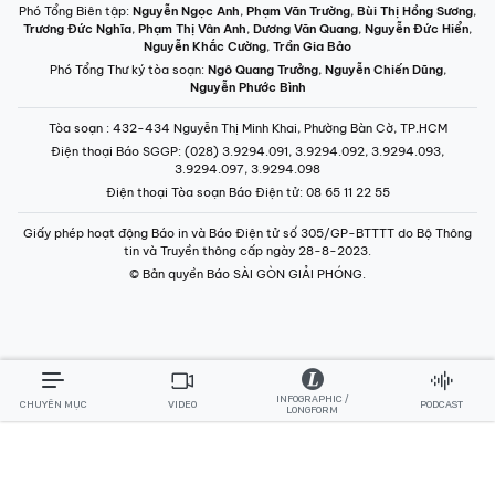
Phó Tổng Biên tập:
Nguyễn Ngọc Anh
,
Phạm Văn Trường
,
Bùi Thị Hồng Sương
,
Trương Đức Nghĩa
,
Phạm Thị Vân Anh
,
Dương Văn Quang
,
Nguyễn Đức Hiển
,
Nguyễn Khắc Cường
,
Trần Gia Bảo
Phó Tổng Thư ký tòa soạn:
Ngô Quang Trưởng
,
Nguyễn Chiến Dũng
,
Nguyễn Phước Bình
Tòa soạn
: 432-434 Nguyễn Thị Minh Khai, Phường Bàn Cờ, TP.HCM
Điện thoại Báo SGGP
: (028) 3.9294.091, 3.9294.092, 3.9294.093,
3.9294.097, 3.9294.098
Điện thoại Tòa soạn Báo Điện tử
: 08 65 11 22 55
Giấy phép hoạt động Báo in và Báo Điện tử số 305/GP-BTTTT do Bộ Thông
tin và Truyền thông cấp ngày 28-8-2023.
© Bản quyền Báo SÀI GÒN GIẢI PHÓNG.
INFOGRAPHIC /
CHUYÊN MỤC
VIDEO
PODCAST
LONGFORM