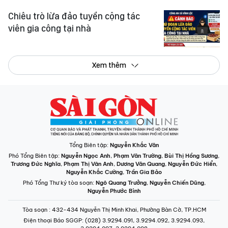
Chiêu trò lừa đảo tuyển cộng tác
viên gia công tại nhà
Xem thêm
Tổng Biên tập:
Nguyễn Khắc Văn
Phó Tổng Biên tập:
Nguyễn Ngọc Anh
,
Phạm Văn Trường
,
Bùi Thị Hồng Sương
,
Trương Đức Nghĩa
,
Phạm Thị Vân Anh
,
Dương Văn Quang
,
Nguyễn Đức Hiển
,
Nguyễn Khắc Cường
,
Trần Gia Bảo
Phó Tổng Thư ký tòa soạn:
Ngô Quang Trưởng
,
Nguyễn Chiến Dũng
,
Nguyễn Phước Bình
Tòa soạn
: 432-434 Nguyễn Thị Minh Khai, Phường Bàn Cờ, TP.HCM
Điện thoại Báo SGGP
: (028) 3.9294.091, 3.9294.092, 3.9294.093,