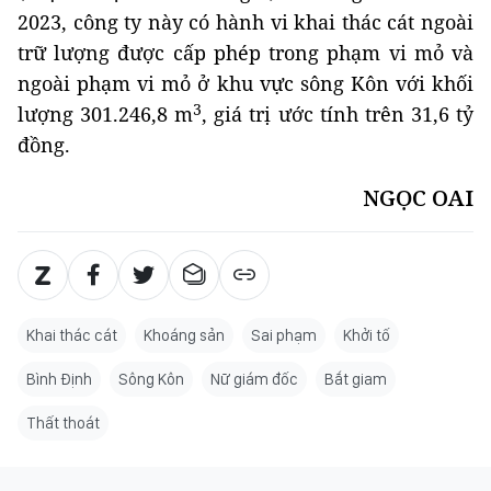
2023, công ty này có hành vi khai thác cát ngoài
trữ lượng được cấp phép trong phạm vi mỏ và
ngoài phạm vi mỏ ở khu vực sông Kôn với khối
3
lượng 301.246,8 m
, giá trị ước tính trên 31,6 tỷ
đồng.
NGỌC OAI
Khai thác cát
Khoáng sản
Sai phạm
Khởi tố
Bình Định
Sông Kôn
Nữ giám đốc
Bắt giam
Thất thoát