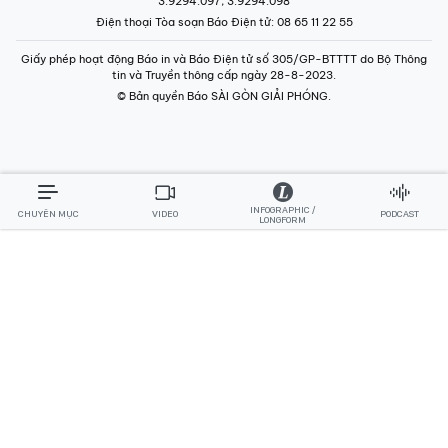
3.9294.097, 3.9294.098
Điện thoại Tòa soạn Báo Điện tử
: 08 65 11 22 55
Giấy phép hoạt động Báo in và Báo Điện tử số 305/GP-BTTTT do Bộ Thông
tin và Truyền thông cấp ngày 28-8-2023.
© Bản quyền Báo SÀI GÒN GIẢI PHÓNG.
INFOGRAPHIC /
CHUYÊN MỤC
VIDEO
PODCAST
LONGFORM