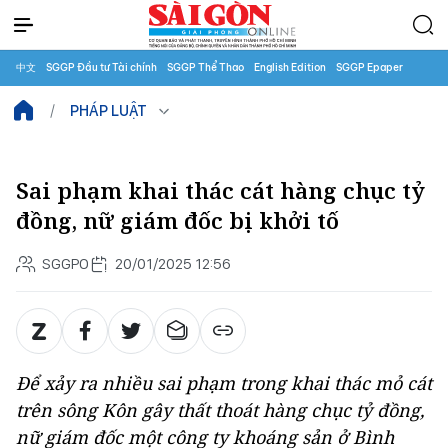
中文
SGGP Đầu tư Tài chính
SGGP Thể Thao
English Edition
SGGP Epaper
PHÁP LUẬT
Sai phạm khai thác cát hàng chục tỷ
đồng, nữ giám đốc bị khởi tố
SGGPO
20/01/2025 12:56
Để xảy ra nhiều sai phạm trong khai thác mỏ cát
trên sông Kôn gây thất thoát hàng chục tỷ đồng,
nữ giám đốc một công ty khoáng sản ở Bình