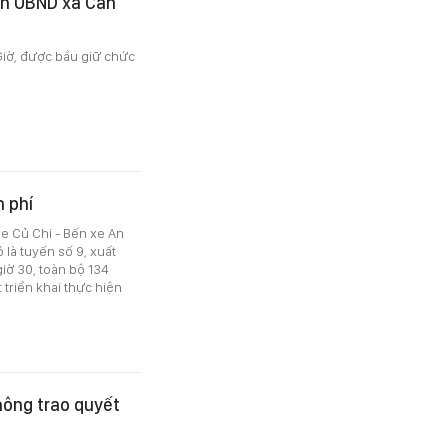
ch UBND xã Cần
Giờ, được bầu giữ chức
n phí
xe Củ Chi - Bến xe An
 là tuyến số 9, xuất
iờ 30, toàn bộ 134
 triển khai thực hiện
ông trao quyết