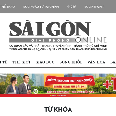
 THỂ THAO
SGGP ĐẦU TƯ TÀI CHÍNH
中文版
SGGP EPAPER
H TẾ
THẾ GIỚI
GIÁO DỤC
SỐNG KHỎE
VĂN HÓA
BẠ
TỪ KHÓA