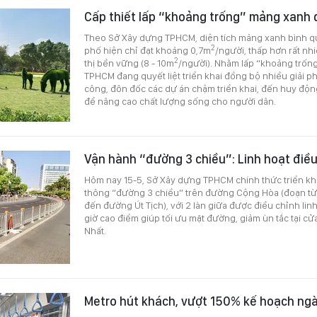
Cấp thiết lấp “khoảng trống” mảng xanh đ
Theo Sở Xây dựng TPHCM, diện tích mảng xanh bình qu
2
phố hiện chỉ đạt khoảng 0,7m
/người, thấp hơn rất nh
2
thị bền vững (8 - 10m
/người). Nhằm lấp “khoảng trống
TPHCM đang quyết liệt triển khai đồng bộ nhiều giải ph
công, đôn đốc các dự án chậm triển khai, đến huy độn
để nâng cao chất lượng sống cho người dân.
Vận hành “đường 3 chiều”: Linh hoạt điều
Hôm nay 15-5, Sở Xây dựng TPHCM chính thức triển kha
thông “đường 3 chiều” trên đường Cộng Hòa (đoạn t
đến đường Út Tịch), với 2 làn giữa được điều chỉnh li
giờ cao điểm giúp tối ưu mặt đường, giảm ùn tắc tại c
Nhất.
Metro hút khách, vượt 150% kế hoạch ng