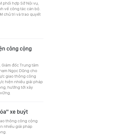
M phối hợp Sở Nội vụ,
nh về công tác cán bộ.
chủ trì và trao quyết
iện công cộng
6, Giám đốc Trung tâm
 Phạm Ngọc Dũng cho
vực giao thông công
ực hiện nhiều giải pháp
ng, hướng tới xây
 vững.
óa" xe buýt
iao thông công cộng
ện nhiều giải pháp
ộng.