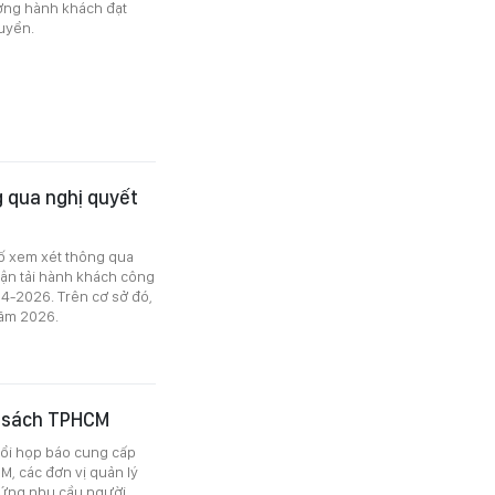
ượng hành khách đạt
uyển.
 qua nghị quyết
ố xem xét thông qua
vận tải hành khách công
 4-2026. Trên cơ sở đó,
năm 2026.
ng sách TPHCM
uổi họp báo cung cấp
CM, các đơn vị quản lý
p ứng nhu cầu người