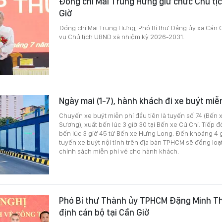
Đồng chí Mai Trung Hưng giữ chức Chủ tị
Giờ
Đồng chí Mai Trung Hưng, Phó Bí thư Đảng ủy xã Cần 
vụ Chủ tịch UBND xã nhiệm kỳ 2026-2031.
Ngày mai (1-7), hành khách đi xe buýt miễ
Chuyến xe buýt miễn phí đầu tiên là tuyến số 74 (Bến 
Sương), xuất bến lúc 3 giờ 30 tại Bến xe Củ Chi. Tiếp đó
bến lúc 3 giờ 45 từ Bến xe Hưng Long. Đến khoảng 4 g
tuyến xe buýt nội tỉnh trên địa bàn TPHCM sẽ đồng loạt
chính sách miễn phí vé cho hành khách.
Phó Bí thư Thành ủy TPHCM Đặng Minh Th
định cán bộ tại Cần Giờ