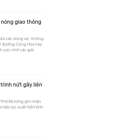
m nóng giao thông
iữa các dòng xe, những
như đường Cộng Hòa hay
h cực nhờ các giải
trình nứt gãy liên
TPHCM) từng ghi nhận
 tiếp tục xuất hiện tình