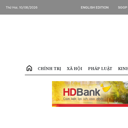
Thứ Hai, 10/08/2026
ENGLISH EDITION
SGGP
CHÍNH TRỊ
XÃ HỘI
PHÁP LUẬT
KIN