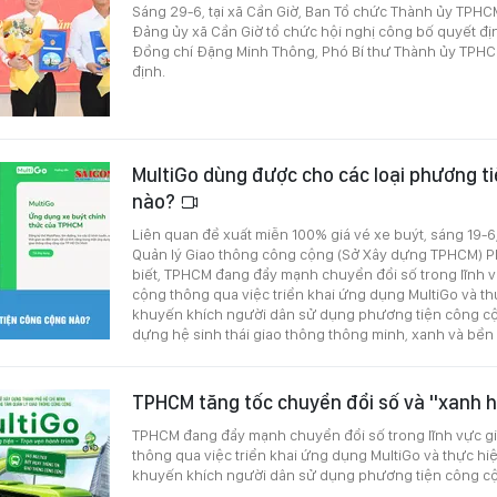
Sáng 29-6, tại xã Cần Giờ, Ban Tổ chức Thành ủy TPHC
Đảng ủy xã Cần Giờ tổ chức hội nghị công bố quyết đị
Đồng chí Đặng Minh Thông, Phó Bí thư Thành ủy TPHCM 
định.
MultiGo dùng được cho các loại phương t
nào?
Liên quan đề xuất miễn 100% giá vé xe buýt, sáng 19-
Quản lý Giao thông công cộng (Sở Xây dựng TPHCM)
biết, TPHCM đang đẩy mạnh chuyển đổi số trong lĩnh 
cộng thông qua việc triển khai ứng dụng MultiGo và th
khuyến khích người dân sử dụng phương tiện công cộ
dựng hệ sinh thái giao thông thông minh, xanh và bền
TPHCM tăng tốc chuyển đổi số và "xanh h
TPHCM đang đẩy mạnh chuyển đổi số trong lĩnh vực g
thông qua việc triển khai ứng dụng MultiGo và thực hi
khuyến khích người dân sử dụng phương tiện công c