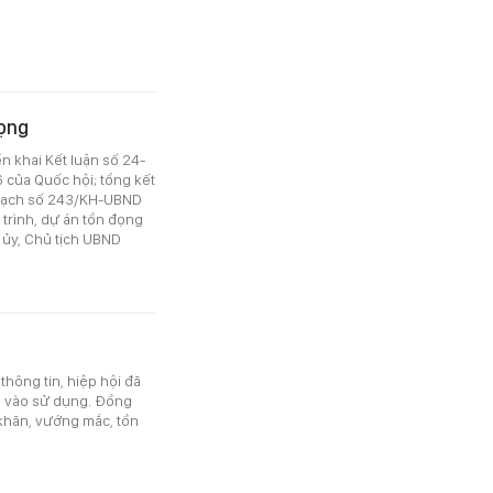
đọng
n khai Kết luận số 24-
 của Quốc hội; tổng kết
hoạch số 243/KH-UBND
trình, dự án tồn đọng
 ủy, Chủ tịch UBND
hông tin, hiệp hội đã
a vào sử dụng. Đồng
 khăn, vướng mắc, tồn