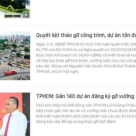
Quyết liệt tháo gỡ công trình, dự án tồn 
Ngày 2-6, UBND TPHCM tổ chức Hội nghị quán triệt, triể
KL/TW của Bộ Chính trị và Nghị quyết số 29/2026/QH16
thực hiện kế hoạch số 34/KH-UBND và triển khai kế 
về tiếp tục tháo gỡ khó khăn, vướng mắc cho các công 
kéo dài. Đồng chí Nguyễn Văn Được, Phó Bí thư Thành
TPHCM, chủ trì hội nghị.
TPHCM: Gần 140 dự án đăng ký gỡ vướng
Chủ tịch Hiệp hội Bất động sản TPHCM Lê Hoàng Châu t
tiếp nhận gần 140 dự án có vướng mắc chưa được đư
thời kiến nghị thành phố sớm phân loại các dự án khó
đọng kéo dài để tập trung tháo gỡ dứt điểm.