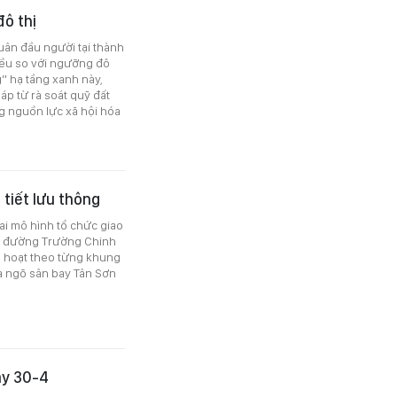
ô thị
ân đầu người tại thành
iều so với ngưỡng đô
” hạ tầng xanh này,
áp từ rà soát quỹ đất
g nguồn lực xã hội hóa
 tiết lưu thông
i mô hình tổ chức giao
ừ đường Trường Chinh
nh hoạt theo từng khung
ửa ngõ sân bay Tân Sơn
ày 30-4