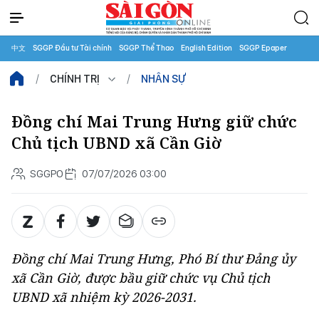
中文
SGGP Đầu tư Tài chính
SGGP Thể Thao
English Edition
SGGP Epaper
CHÍNH TRỊ
NHÂN SỰ
Đồng chí Mai Trung Hưng giữ chức
Chủ tịch UBND xã Cần Giờ
SGGPO
07/07/2026 03:00
Đồng chí Mai Trung Hưng, Phó Bí thư Đảng ủy
xã Cần Giờ, được bầu giữ chức vụ Chủ tịch
UBND xã nhiệm kỳ 2026-2031.