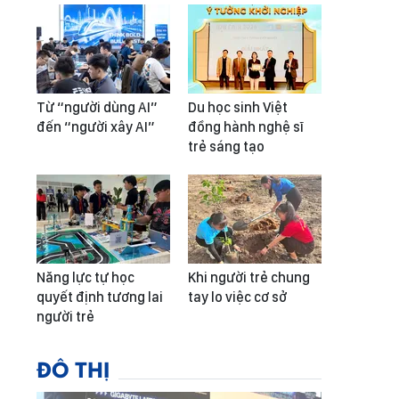
Từ “người dùng AI”
Du học sinh Việt
đến “người xây AI”
đồng hành nghệ sĩ
trẻ sáng tạo
Năng lực tự học
Khi người trẻ chung
quyết định tương lai
tay lo việc cơ sở
người trẻ
ĐÔ THỊ