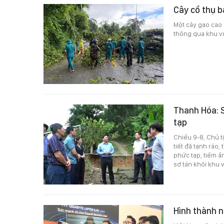
Cây cổ thụ 
Một cây gạo cao
thông qua khu vự
Thanh Hóa: S
tạp
Chiều 9-8, Chủ t
tiết đã tạnh ráo,
phức tạp, tiềm ẩ
sơ tán khỏi khu 
Hình thành n