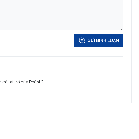
GỬI BÌNH LUẬN
ì có tài trợ của Pháp! ?