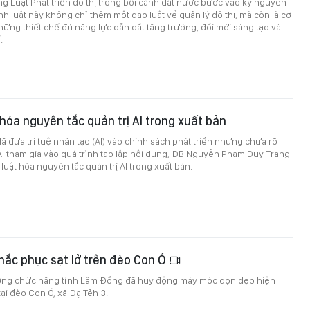
g Luật Phát triển đô thị trong bối cảnh đất nước bước vào kỷ nguyên
nh luật này không chỉ thêm một đạo luật về quản lý đô thị, mà còn là cơ
hững thiết chế đủ năng lực dẫn dắt tăng trưởng, đổi mới sáng tạo và
.
 hóa nguyên tắc quản trị AI trong xuất bản
đã đưa trí tuệ nhân tạo (AI) vào chính sách phát triển nhưng chưa rõ
AI tham gia vào quá trình tạo lập nội dung, ĐB Nguyễn Phạm Duy Trang
luật hóa nguyên tắc quản trị AI trong xuất bản.
ắc phục sạt lở trên đèo Con Ó
ượng chức năng tỉnh Lâm Đồng đã huy động máy móc dọn dẹp hiện
tại đèo Con Ó, xã Đạ Tẻh 3.