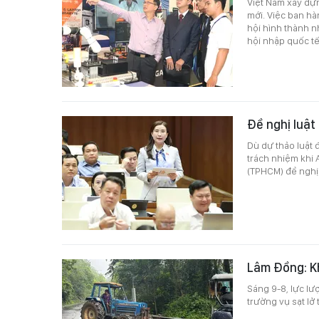
Việt Nam xây dựn
mới. Việc ban hà
hội hình thành n
hội nhập quốc tế
Đề nghị luật
Dù dự thảo luật 
trách nhiệm khi 
(TPHCM) đề nghị 
Lâm Đồng: Kh
Sáng 9-8, lực l
trường vụ sạt lở 