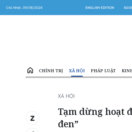
Chủ Nhật, 09/08/2026
ENGLISH EDITION
SGGP
CHÍNH TRỊ
XÃ HỘI
PHÁP LUẬT
KIN
XÃ HỘI
Tạm dừng hoạt 
đen”