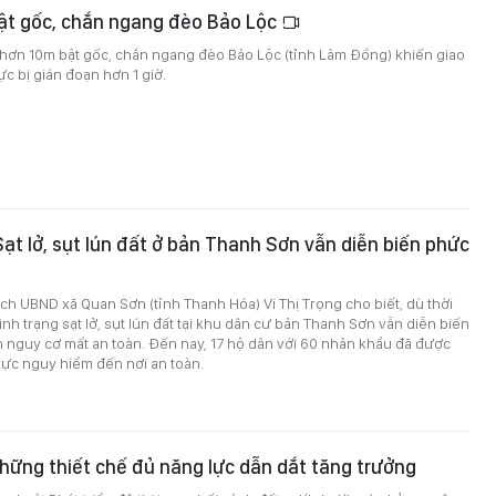
bật gốc, chắn ngang đèo Bảo Lộc
 hơn 10m bật gốc, chắn ngang đèo Bảo Lộc (tỉnh Lâm Đồng) khiến giao
c bị gián đoạn hơn 1 giờ.
ạt lở, sụt lún đất ở bản Thanh Sơn vẫn diễn biến phức
ịch UBND xã Quan Sơn (tỉnh Thanh Hóa) Vi Thị Trọng cho biết, dù thời
 tình trạng sạt lở, sụt lún đất tại khu dân cư bản Thanh Sơn vẫn diễn biến
n nguy cơ mất an toàn. Đến nay, 17 hộ dân với 60 nhân khẩu đã được
vực nguy hiểm đến nơi an toàn.
hững thiết chế đủ năng lực dẫn dắt tăng trưởng