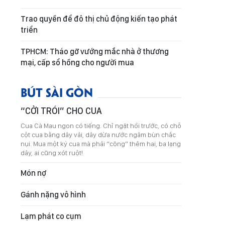
Trao quyền để đô thị chủ động kiến tạo phát
triển
TPHCM: Tháo gỡ vướng mắc nhà ở thương
mại, cấp sổ hồng cho người mua
BÚT SÀI GÒN
“CỞI TRÓI” CHO CUA
Cua Cà Mau ngon có tiếng. Chỉ ngặt hồi trước, có chỗ
cột cua bằng dây vải, dây dừa nước ngâm bùn chắc
nụi. Mua một ký cua mà phải “cõng” thêm hai, ba lạng
dây, ai cũng xót ruột!
Món nợ
Gánh nặng vô hình
Lạm phát co cụm