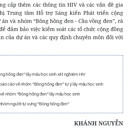
g cấp thêm các thông tin HIV và các vấn đề gia
ị Trung tâm Hỗ trợ Sáng kiến Phát triển cộng
dự án và nhóm “Bông hồng đen - Cầu vồng đen”, rà
 để đảm bảo việc kiểm soát các tổ chức cộng đồng
n của dự án và các quy định chuyên môn đối với
ng hồng đen” lấy máu học sinh xét nghiệm HIV
báo cáo về nhóm “Bông hồng đen” tự ý lấy máu học sinh
n về nhóm “Bông hồng đen” lấy máu học sinh
a nhóm người tự xưng “Bông hồng đen”
KHÁNH NGUYỄN