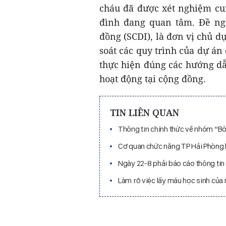
cháu đã được xét nghiệm cun
đình đang quan tâm. Đề ngh
đồng (SCDI), là đơn vị chủ 
soát các quy trình của dự án
thực hiện đúng các hướng dẫ
hoạt động tại cộng đồng.
TIN LIÊN QUAN
Thông tin chính thức về nhóm “Bô
Cơ quan chức năng TP Hải Phòng 
Ngày 22-8 phải báo cáo thông ti
Làm rõ việc lấy máu học sinh củ