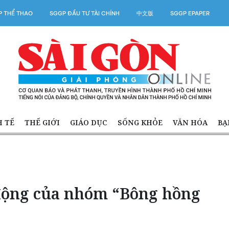
 THỂ THAO
SGGP ĐẦU TƯ TÀI CHÍNH
中文版
SGGP EPAPER
H TẾ
THẾ GIỚI
GIÁO DỤC
SỐNG KHỎE
VĂN HÓA
BẠ
động của nhóm “Bông hồng