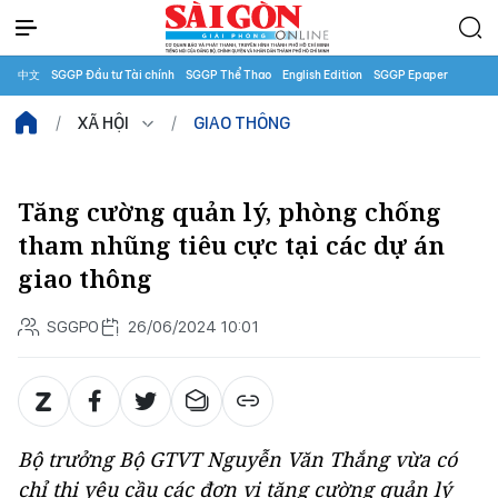
中文
SGGP Đầu tư Tài chính
SGGP Thể Thao
English Edition
SGGP Epaper
XÃ HỘI
GIAO THÔNG
Tăng cường quản lý, phòng chống
tham nhũng tiêu cực tại các dự án
giao thông
SGGPO
26/06/2024 10:01
Bộ trưởng Bộ GTVT Nguyễn Văn Thắng vừa có
chỉ thị yêu cầu các đơn vị tăng cường quản lý