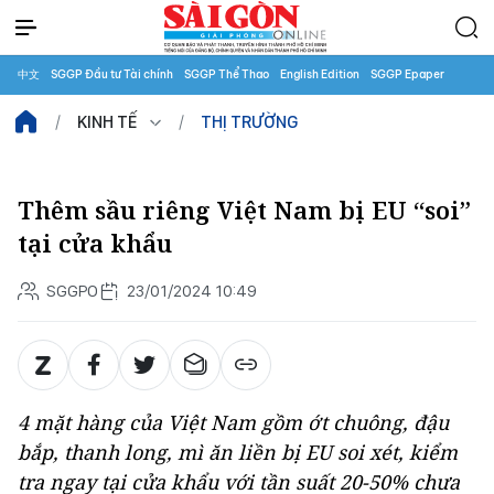
中文
SGGP Đầu tư Tài chính
SGGP Thể Thao
English Edition
SGGP Epaper
KINH TẾ
THỊ TRƯỜNG
Thêm sầu riêng Việt Nam bị EU “soi”
tại cửa khẩu
SGGPO
23/01/2024 10:49
4 mặt hàng của Việt Nam gồm ớt chuông, đậu
bắp, thanh long, mì ăn liền bị EU soi xét, kiểm
tra ngay tại cửa khẩu với tần suất 20-50% chưa