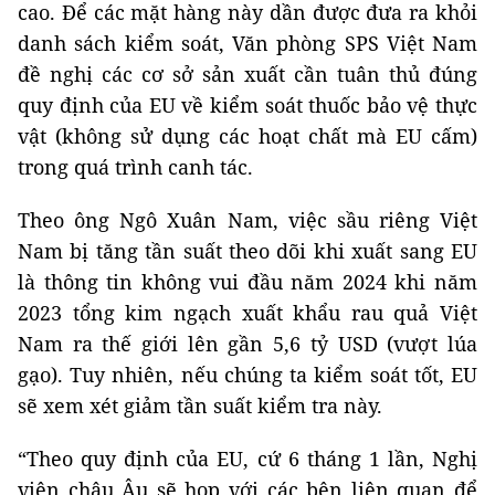
cao. Để các mặt hàng này dần được đưa ra khỏi
danh sách kiểm soát, Văn phòng SPS Việt Nam
đề nghị các cơ sở sản xuất cần tuân thủ đúng
quy định của EU về kiểm soát thuốc bảo vệ thực
vật (không sử dụng các hoạt chất mà EU cấm)
trong quá trình canh tác.
Theo ông Ngô Xuân Nam, việc sầu riêng Việt
Nam bị tăng tần suất theo dõi khi xuất sang EU
là thông tin không vui đầu năm 2024 khi năm
2023 tổng kim ngạch xuất khẩu rau quả Việt
Nam ra thế giới lên gần 5,6 tỷ USD (vượt lúa
gạo). Tuy nhiên, nếu chúng ta kiểm soát tốt, EU
sẽ xem xét giảm tần suất kiểm tra này.
“Theo quy định của EU, cứ 6 tháng 1 lần, Nghị
viện châu Âu sẽ họp với các bên liên quan để