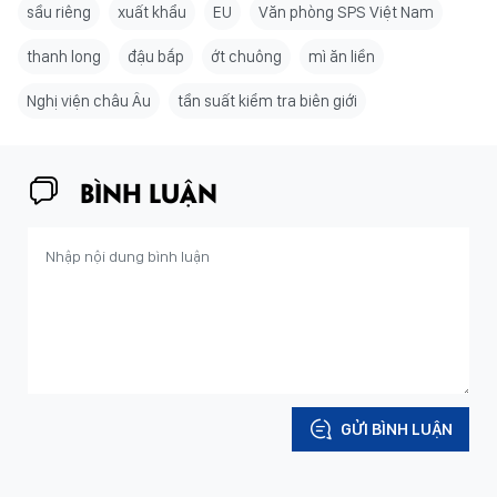
sầu riêng
xuất khẩu
EU
Văn phòng SPS Việt Nam
thanh long
đậu bắp
ớt chuông
mì ăn liền
Nghị viện châu Âu
tần suất kiểm tra biên giới
BÌNH LUẬN
GỬI BÌNH LUẬN