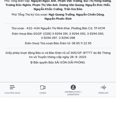
Phó Tổng Biên tập:
Nguyễn Ngọc Anh
,
Phạm Văn Trường
,
Bùi Thị Hồng Sương
,
Trương Đức Nghĩa
,
Phạm Thị Vân Anh
,
Dương Văn Quang
,
Nguyễn Đức Hiển
,
Nguyễn Khắc Cường
,
Trần Gia Bảo
Phó Tổng Thư ký tòa soạn:
Ngô Quang Trưởng
,
Nguyễn Chiến Dũng
,
Nguyễn Phước Bình
Tòa soạn
: 432-434 Nguyễn Thị Minh Khai, Phường Bàn Cờ, TP.HCM
Điện thoại Báo SGGP
: (028) 3.9294.091, 3.9294.092, 3.9294.093,
3.9294.097, 3.9294.098
Điện thoại Tòa soạn Báo Điện tử
: 08 65 11 22 55
Giấy phép hoạt động Báo in và Báo Điện tử số 305/GP-BTTTT do Bộ Thông
tin và Truyền thông cấp ngày 28-8-2023.
© Bản quyền Báo SÀI GÒN GIẢI PHÓNG.
INFOGRAPHIC /
CHUYÊN MỤC
VIDEO
PODCAST
LONGFORM