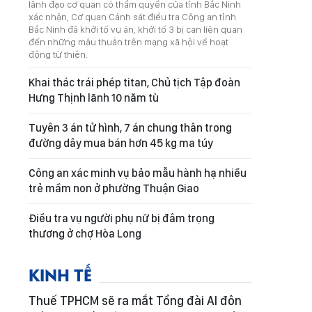
lãnh đạo cơ quan có thẩm quyền của tỉnh Bắc Ninh
xác nhận, Cơ quan Cảnh sát điều tra Công an tỉnh
Bắc Ninh đã khởi tố vụ án, khởi tố 3 bị can liên quan
đến những mâu thuẫn trên mạng xã hội về hoạt
động từ thiện.
Khai thác trái phép titan, Chủ tịch Tập đoàn
Hưng Thịnh lãnh 10 năm tù
Tuyên 3 án tử hình, 7 án chung thân trong
đường dây mua bán hơn 45 kg ma túy
Công an xác minh vụ bảo mẫu hành hạ nhiều
trẻ mầm non ở phường Thuận Giao
Điều tra vụ người phụ nữ bị đâm trọng
thương ở chợ Hòa Long
KINH TẾ
Thuế TPHCM sẽ ra mắt Tổng đài AI đôn