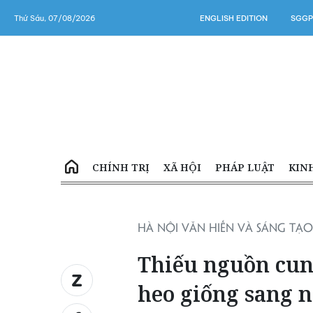
Thứ Sáu, 07/08/2026
ENGLISH EDITION
SGGP
CHÍNH TRỊ
XÃ HỘI
PHÁP LUẬT
KIN
HÀ NỘI VĂN HIẾN VÀ SÁNG TẠO
Thiếu nguồn cung
heo giống sang 