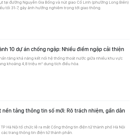
ụt tại đường Nguyễn Gia Bồng và nút giao Cổ Linh (phường Long Biên)
ều tối 31-7, gây ảnh hưởng nghiêm trọng tới giao thông.
ành 10 dự án chống ngập: Nhiều điểm ngập cải thiện
hần tăng khả năng kết nối hệ thống thoát nước giữa nhiều khu vực
ung khoảng 4,8 triệu m³ dung tích điều hòa.
t nền tảng thông tin số mới: Rõ trách nhiệm, gần dân
TP Hà Nội tổ chức lễ ra mắt Cổng thông tin điện tử thành phố Hà Nội
à các trang thông tin điện tử thành phần.