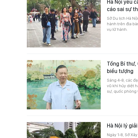
Hà Nội yêu c
cáo sai sự t
Sở Du lịch Hà Nộ
hành trên địa b
vụ lữ hành.
Tổng Bí thư,
biểu tượng
Sáng 4-8, các đạ
vũ khí hủy diệt 
sự, quốc phòng v
Hà Nội lý giả
Ngày 1-8, Sở Xây