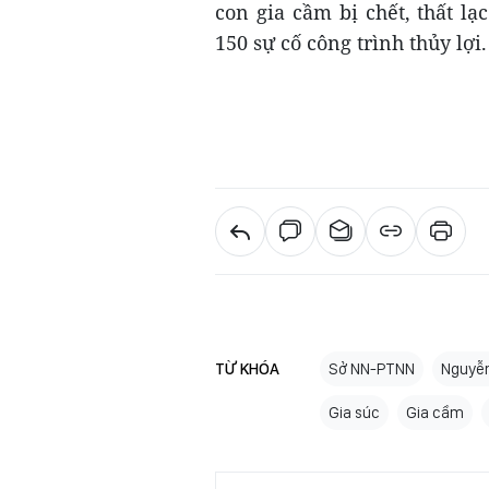
con gia cầm bị chết, thất l
150 sự cố công trình thủy lợi.
TỪ KHÓA
Sở NN-PTNN
Nguyễn
Gia súc
Gia cầm