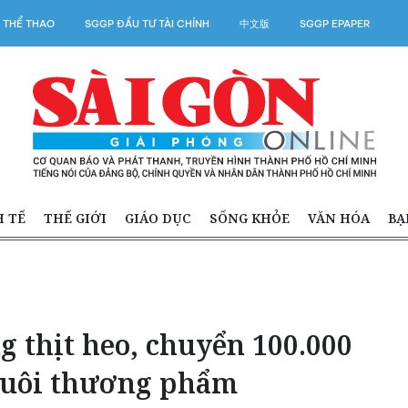
 THỂ THAO
SGGP ĐẦU TƯ TÀI CHÍNH
中文版
SGGP EPAPER
H TẾ
THẾ GIỚI
GIÁO DỤC
SỐNG KHỎE
VĂN HÓA
BẠ
 thịt heo, chuyển 100.000
nuôi thương phẩm