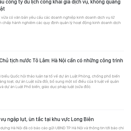
ầu công ty du lịch công khai giá dịch vụ, không quảng
hật
i vừa có văn bản yêu cầu các doanh nghiệp kinh doanh dịch vụ lữ
àn chấp hành nghiêm các quy định quản lý hoạt động kinh doanh dịch
 Chủ tịch nước Tô Lâm: Hà Nội cần có những công trình
i biểu Quốc hội thảo luận tại tổ về dự án Luật Phòng, chống phổ biến
hàng loạt; dự án Luật sửa đổi, bổ sung một số điều của 9 luật về quân
à dự án Luật Phổ biến, giáo dục pháp luật (sửa đổi).
i vụ ngập lụt, ùn tắc tại khu vực Long Biên
 dựng Hà Nội đã có báo cáo gửi UBND TP Hà Nội và thông tin tới báo chí