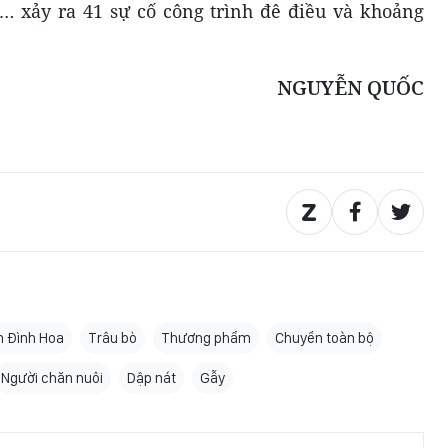
ạc… xảy ra 41 sự cố công trình đê điều và khoảng
NGUYỄN QUỐC
 Đình Hoa
Trâu bò
Thương phẩm
Chuyển toàn bộ
Người chăn nuôi
Dập nát
Gẫy