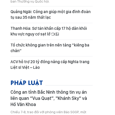
ban Thường vụ Quốc hội.
Quảng Ngãi: Công an giúp một gia đình đoàn
tụ sau 35 năm thất lạc
Thanh Hóa: Sơ tán khẩn cấp 17 hộ dân khỏi
khu vực nguy cơ sạt lở
Tổ chức không gian trên nền tảng “kiềng ba
chân”
ACV hỗ trợ 20 tỷ đồng nâng cấp Nghĩa trang
Liệt sĩ Việt – Lào
PHÁP LUẬT
Công an tỉnh Bắc Ninh thông tin vụ án
liên quan “Vua Quạt”, "Khánh Sky" và
Hồ Văn Khoa
Chiều 7-8, trao đổi với phóng viên Báo SGGP, một