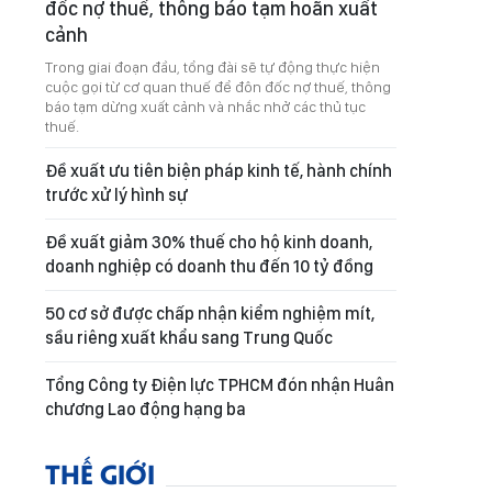
đốc nợ thuế, thông báo tạm hoãn xuất
cảnh
Trong giai đoạn đầu, tổng đài sẽ tự động thực hiện
cuộc gọi từ cơ quan thuế để đôn đốc nợ thuế, thông
báo tạm dừng xuất cảnh và nhắc nhở các thủ tục
thuế.
Đề xuất ưu tiên biện pháp kinh tế, hành chính
trước xử lý hình sự
Đề xuất giảm 30% thuế cho hộ kinh doanh,
doanh nghiệp có doanh thu đến 10 tỷ đồng
50 cơ sở được chấp nhận kiểm nghiệm mít,
sầu riêng xuất khẩu sang Trung Quốc
Tổng Công ty Điện lực TPHCM đón nhận Huân
chương Lao động hạng ba
THẾ GIỚI