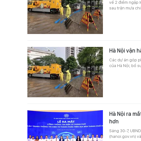
về 2 điểm ngập l
sau trận mưa chi
Hà Nội vận h
Các dự án góp p
của Hà Nội, bổ s
Hà Nội ra mắ
hơn
Sáng 30-7, UBND 
(hanoi.gov.vn) v