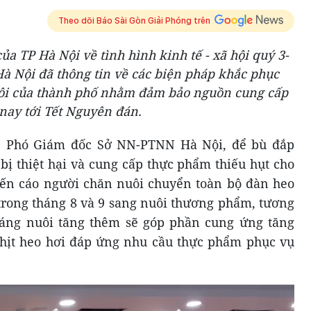
Theo dõi Báo Sài Gòn Giải Phóng trên
của TP Hà Nội về tình hình kinh tế - xã hội quý 3-
à Nội đã thông tin về các biện pháp khắc phục
nuôi của thành phố nhằm đảm bảo nguồn cung cấp
nay tới Tết Nguyên đán.
, Phó Giám đốc Sở NN-PTNN Hà Nội, để bù đắp
bị thiệt hại và cung cấp thực phẩm thiếu hụt cho
yến cáo người chăn nuôi chuyển toàn bộ đàn heo
 trong tháng 8 và 9 sang nuôi thương phẩm, tương
háng nuôi tăng thêm sẽ góp phần cung ứng tăng
 thịt heo hơi đáp ứng nhu cầu thực phẩm phục vụ