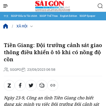
中文
SGGP Đầu tư Tài chính
SGGP Thể Thao
English Edition
SGGP Epaper
XÃ HỘI
Tiền Giang: Đội trưởng cảnh sát giao
thông điều khiển ô tô khi có nồng độ
cồn
SGGPO
23/09/2023 06:58
Ngày 23-9, Công an tỉnh Tiền Giang cho biết
đang xác minh vụ việc Đội trưởng Đội cảnh sát