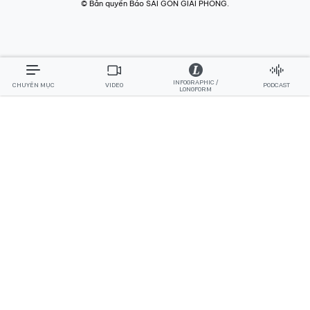
© Bản quyền Báo SÀI GÒN GIẢI PHÓNG.
INFOGRAPHIC /
CHUYÊN MỤC
VIDEO
PODCAST
LONGFORM