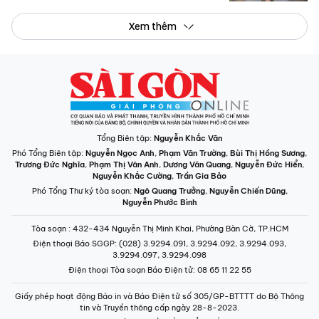
Xem thêm
Tổng Biên tập:
Nguyễn Khắc Văn
Phó Tổng Biên tập:
Nguyễn Ngọc Anh
,
Phạm Văn Trường
,
Bùi Thị Hồng Sương
,
Trương Đức Nghĩa
,
Phạm Thị Vân Anh
,
Dương Văn Quang
,
Nguyễn Đức Hiển
,
Nguyễn Khắc Cường
,
Trần Gia Bảo
Phó Tổng Thư ký tòa soạn:
Ngô Quang Trưởng
,
Nguyễn Chiến Dũng
,
Nguyễn Phước Bình
Tòa soạn
: 432-434 Nguyễn Thị Minh Khai, Phường Bàn Cờ, TP.HCM
Điện thoại Báo SGGP
: (028) 3.9294.091, 3.9294.092, 3.9294.093,
3.9294.097, 3.9294.098
Điện thoại Tòa soạn Báo Điện tử
: 08 65 11 22 55
Giấy phép hoạt động Báo in và Báo Điện tử số 305/GP-BTTTT do Bộ Thông
tin và Truyền thông cấp ngày 28-8-2023.