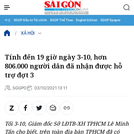
中文
SGGP Đầu tư Tài chính
SGGP Thể Thao
English Edition
SGGP Epaper
XÃ HỘI
Tính đến 19 giờ ngày 3-10, hơn
806.000 người dân đã nhận được hỗ
trợ đợt 3
SGGPO
03/10/2021 13:11
Tối 3-10, Giám đốc Sở LĐTB-XH TPHCM Lê Minh
Tấn cho biết, trên toàn địa bàn TPHCM đã có