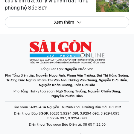
cầu kiểm tra, xử lý vi phạm đất rừng
phòng hộ Sóc Sơn
Xem thêm
Tổng Biên tập:
Nguyễn Khắc Văn
Phó Tổng Biên tập:
Nguyễn Ngọc Anh
,
Phạm Văn Trường
,
Bùi Thị Hồng Sương
,
Trương Đức Nghĩa
,
Phạm Thị Vân Anh
,
Dương Văn Quang
,
Nguyễn Đức Hiển
,
Nguyễn Khắc Cường
,
Trần Gia Bảo
Phó Tổng Thư ký tòa soạn:
Ngô Quang Trưởng
,
Nguyễn Chiến Dũng
,
Nguyễn Phước Bình
Tòa soạn
: 432-434 Nguyễn Thị Minh Khai, Phường Bàn Cờ, TP.HCM
Điện thoại Báo SGGP
: (028) 3.9294.091, 3.9294.092, 3.9294.093,
3.9294.097, 3.9294.098
Điện thoại Tòa soạn Báo Điện tử
: 08 65 11 22 55