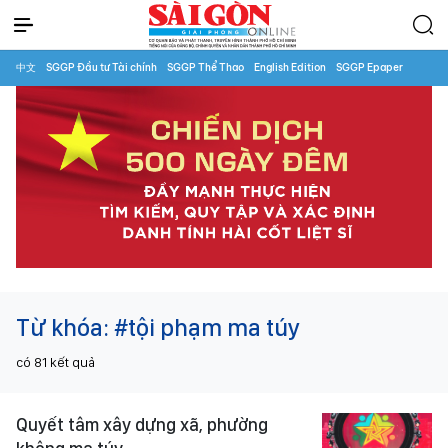
中文
SGGP Đầu tư Tài chính
SGGP Thể Thao
English Edition
SGGP Epaper
Từ khóa:
#tội phạm ma túy
có
81
kết quả
Quyết tâm xây dựng xã, phường