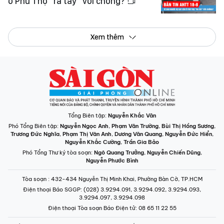
ở Phú Thọ "ra tay" với chồng?
Xem thêm
Tổng Biên tập:
Nguyễn Khắc Văn
Phó Tổng Biên tập:
Nguyễn Ngọc Anh
,
Phạm Văn Trường
,
Bùi Thị Hồng Sương
,
Trương Đức Nghĩa
,
Phạm Thị Vân Anh
,
Dương Văn Quang
,
Nguyễn Đức Hiển
,
Nguyễn Khắc Cường
,
Trần Gia Bảo
Phó Tổng Thư ký tòa soạn:
Ngô Quang Trưởng
,
Nguyễn Chiến Dũng
,
Nguyễn Phước Bình
Tòa soạn
: 432-434 Nguyễn Thị Minh Khai, Phường Bàn Cờ, TP.HCM
Điện thoại Báo SGGP
: (028) 3.9294.091, 3.9294.092, 3.9294.093,
3.9294.097, 3.9294.098
Điện thoại Tòa soạn Báo Điện tử
: 08 65 11 22 55