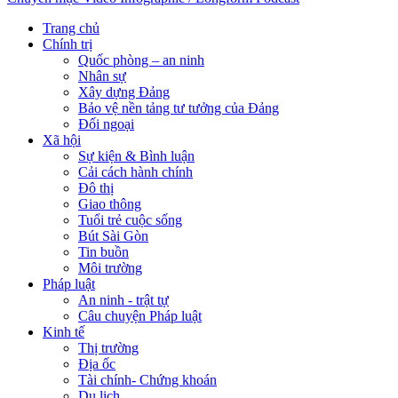
Trang chủ
Chính trị
Quốc phòng – an ninh
Nhân sự
Xây dựng Đảng
Bảo vệ nền tảng tư tưởng của Đảng
Đối ngoại
Xã hội
Sự kiện & Bình luận
Cải cách hành chính
Đô thị
Giao thông
Tuổi trẻ cuộc sống
Bút Sài Gòn
Tin buồn
Môi trường
Pháp luật
An ninh - trật tự
Câu chuyện Pháp luật
Kinh tế
Thị trường
Địa ốc
Tài chính- Chứng khoán
Du lịch