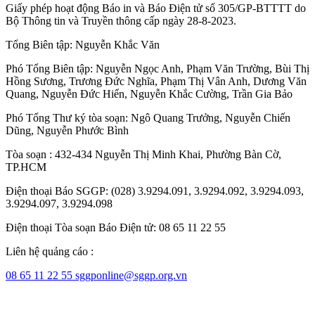
Giấy phép hoạt động Báo in và Báo Điện tử số 305/GP-BTTTT do
Bộ Thông tin và Truyền thông cấp ngày 28-8-2023.
Tổng Biên tập:
Nguyễn Khắc Văn
Phó Tổng Biên tập:
Nguyễn Ngọc Anh
,
Phạm Văn Trường
,
Bùi Thị
Hồng Sương
,
Trương Đức Nghĩa
,
Phạm Thị Vân Anh
,
Dương Văn
Quang
,
Nguyễn Đức Hiển
,
Nguyễn Khắc Cường
,
Trần Gia Bảo
Phó Tổng Thư ký tòa soạn:
Ngô Quang Trưởng
,
Nguyễn Chiến
Dũng
,
Nguyễn Phước Bình
Tòa soạn : 432-434 Nguyễn Thị Minh Khai, Phường Bàn Cờ,
TP.HCM
Điện thoại Báo SGGP: (028) 3.9294.091, 3.9294.092, 3.9294.093,
3.9294.097, 3.9294.098
Điện thoại Tòa soạn Báo Điện tử: 08 65 11 22 55
Liên hệ quảng cáo :
08 65 11 22 55
sggponline@sggp.org.vn