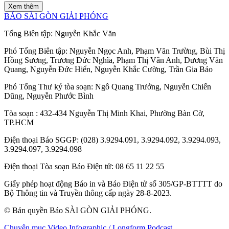
Xem thêm
BÁO SÀI GÒN GIẢI PHÓNG
Tổng Biên tập:
Nguyễn Khắc Văn
Phó Tổng Biên tập:
Nguyễn Ngọc Anh
,
Phạm Văn Trường
,
Bùi Thị
Hồng Sương
,
Trương Đức Nghĩa
,
Phạm Thị Vân Anh
,
Dương Văn
Quang
,
Nguyễn Đức Hiển
,
Nguyễn Khắc Cường
,
Trần Gia Bảo
Phó Tổng Thư ký tòa soạn:
Ngô Quang Trưởng
,
Nguyễn Chiến
Dũng
,
Nguyễn Phước Bình
Tòa soạn
: 432-434 Nguyễn Thị Minh Khai, Phường Bàn Cờ,
TP.HCM
Điện thoại Báo SGGP
: (028) 3.9294.091, 3.9294.092, 3.9294.093,
3.9294.097, 3.9294.098
Điện thoại Tòa soạn Báo Điện tử
: 08 65 11 22 55
Giấy phép hoạt động Báo in và Báo Điện tử số 305/GP-BTTTT do
Bộ Thông tin và Truyền thông cấp ngày 28-8-2023.
© Bản quyền Báo SÀI GÒN GIẢI PHÓNG.
Chuyên mục
Video
Infographic / Longform
Podcast