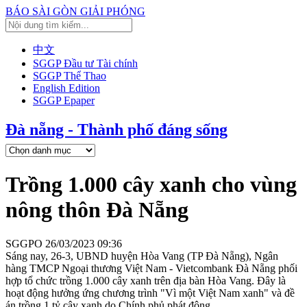
BÁO SÀI GÒN GIẢI PHÓNG
中文
SGGP Đầu tư Tài chính
SGGP Thể Thao
English Edition
SGGP Epaper
Đà nẵng - Thành phố đáng sống
Trồng 1.000 cây xanh cho vùng
nông thôn Đà Nẵng
SGGPO
26/03/2023 09:36
Sáng nay, 26-3, UBND huyện Hòa Vang (TP Đà Nẵng), Ngân
hàng TMCP Ngoại thương Việt Nam - Vietcombank Đà Nẵng phối
hợp tổ chức trồng 1.000 cây xanh trên địa bàn Hòa Vang. Đây là
hoạt động hưởng ứng chương trình "Vì một Việt Nam xanh" và đề
án trồng 1 tỷ cây xanh do Chính phủ phát động.