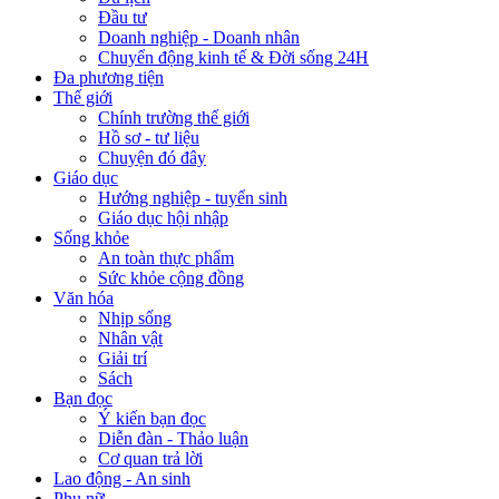
Đầu tư
Doanh nghiệp - Doanh nhân
Chuyển động kinh tế & Đời sống 24H
Đa phương tiện
Thế giới
Chính trường thế giới
Hồ sơ - tư liệu
Chuyện đó đây
Giáo dục
Hướng nghiệp - tuyển sinh
Giáo dục hội nhập
Sống khỏe
An toàn thực phẩm
Sức khỏe cộng đồng
Văn hóa
Nhịp sống
Nhân vật
Giải trí
Sách
Bạn đọc
Ý kiến bạn đọc
Diễn đàn - Thảo luận
Cơ quan trả lời
Lao động - An sinh
Phụ nữ