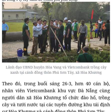
Lãnh đạo UBND huyện Hòa Vang và Vietcombank trồng cây
xanh tại cánh đồng thôn Phú Sơn Tây, xã Hòa Khương
Theo đó, trong buổi sáng 26-3, hơn 40 cán bộ,
nhân viên Vietcombank khu vực Đà Nẵng cùng
người dân xã Hòa Khương tổ chức đào hố, trồng
cây và tưới nước tại các tuyến đường khu tái định
cư Hòa Khương và cánh đồng thôn Phú Sơn Tây.