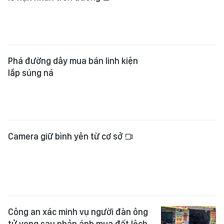
Phá đường dây mua bán linh kiện
lắp súng ná
Camera giữ bình yên từ cơ sở
Công an xác minh vụ người đàn ông
tử vong sau phản ánh mua đất lệch
ranh
Xác minh clip cô gái ném gạch vào