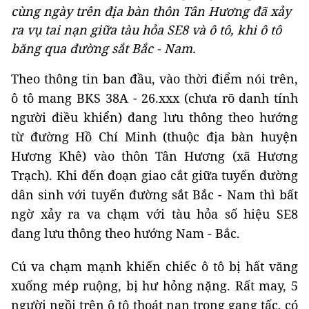
cùng ngày trên địa bàn thôn Tân Hương đã xảy
ra vụ tai nạn giữa tàu hỏa SE8 và ô tô, khi ô tô
băng qua đường sắt Bắc - Nam.
Theo thông tin ban đầu, vào thời điểm nói trên,
ô tô mang BKS 38A - 26.xxx (chưa rõ danh tính
người điều khiển) đang lưu thông theo hướng
từ đường Hồ Chí Minh (thuộc địa bàn huyện
Hương Khê) vào thôn Tân Hương (xã Hương
Trạch). Khi đến đoạn giao cắt giữa tuyến đường
dân sinh với tuyến đường sắt Bắc - Nam thì bất
ngờ xảy ra va chạm với tàu hỏa số hiệu SE8
đang lưu thông theo hướng Nam - Bắc.
Cú va chạm mạnh khiến chiếc ô tô bị hất văng
xuống mép ruộng, bị hư hỏng nặng. Rất may, 5
người ngồi trên ô tô thoát nạn trong gang tấc, có