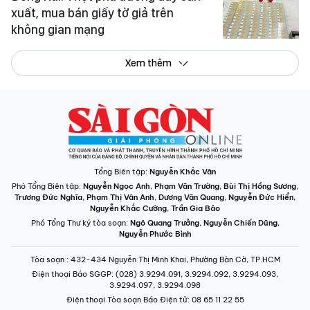
Tổng Biên tập:
Nguyễn Khắc Văn
Phó Tổng Biên tập:
Nguyễn Ngọc Anh
,
Phạm Văn Trường
,
Bùi Thị Hồng Sương
,
Trương Đức Nghĩa
,
Phạm Thị Vân Anh
,
Dương Văn Quang
,
Nguyễn Đức Hiển
,
Nguyễn Khắc Cường
,
Trần Gia Bảo
Phó Tổng Thư ký tòa soạn:
Ngô Quang Trưởng
,
Nguyễn Chiến Dũng
,
Nguyễn Phước Bình
Tòa soạn
: 432-434 Nguyễn Thị Minh Khai, Phường Bàn Cờ, TP.HCM
Điện thoại Báo SGGP
: (028) 3.9294.091, 3.9294.092, 3.9294.093,
3.9294.097, 3.9294.098
Điện thoại Tòa soạn Báo Điện tử
: 08 65 11 22 55
Giấy phép hoạt động Báo in và Báo Điện tử số 305/GP-BTTTT do Bộ Thông
tin và Truyền thông cấp ngày 28-8-2023.
© Bản quyền Báo SÀI GÒN GIẢI PHÓNG.