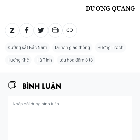
DƯƠNG QUANG
Đường sắt Bắc Nam
tai nạn giao thông
Hương Trạch
Hương Khê
Hà Tĩnh
tàu hỏa đâm ô tô
BÌNH LUẬN