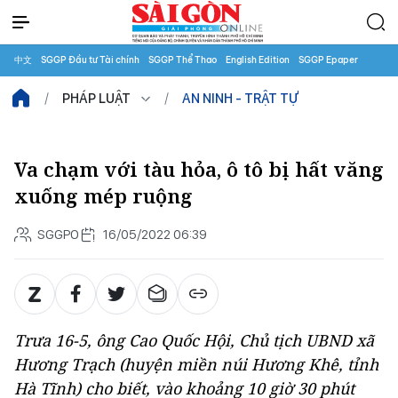
中文
SGGP Đầu tư Tài chính
SGGP Thể Thao
English Edition
SGGP Epaper
PHÁP LUẬT
AN NINH - TRẬT TỰ
Va chạm với tàu hỏa, ô tô bị hất văng
xuống mép ruộng
SGGPO
16/05/2022 06:39
Trưa 16-5, ông Cao Quốc Hội, Chủ tịch UBND xã
Hương Trạch (huyện miền núi Hương Khê, tỉnh
Hà Tĩnh) cho biết, vào khoảng 10 giờ 30 phút