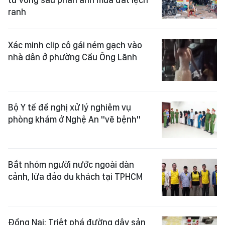
nhà dân ở phường Cầu Ông Lãnh
Bộ Y tế đề nghị xử lý nghiêm vụ
phòng khám ở Nghệ An "vẽ bệnh"
Bắt nhóm người nước ngoài dàn
cảnh, lừa đảo du khách tại TPHCM
Đồng Nai: Triệt phá đường dây sản
xuất, mua bán giấy tờ giả trên
không gian mạng
Xem thêm