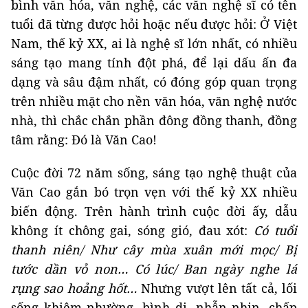
bình văn hóa, văn nghệ, các văn nghệ sĩ có tên
tuổi đã từng được hỏi hoặc nếu được hỏi: Ở Việt
Nam, thế kỷ XX, ai là nghệ sĩ lớn nhất, có nhiều
sáng tạo mang tính đột phá, để lại dấu ấn đa
dạng và sâu đậm nhất, có đóng góp quan trọng
trên nhiều mặt cho nền văn hóa, văn nghệ nước
nhà, thì chắc chắn phần đông đồng thanh, đồng
tâm rằng: Đó là Văn Cao!
Cuộc đời 72 năm sống, sáng tạo nghệ thuật của
Văn Cao gắn bó trọn vẹn với thế kỷ XX nhiều
biến động. Trên hành trình cuộc đời ấy, dẫu
không ít chông gai, sóng gió, đau xót:
Có tuổi
thanh niên/ Như cây mùa xuân mới mọc/ Bị
tước dần vỏ non… Có lúc/ Ban ngày nghe lá
rụng sao hoảng hốt…
Nhưng vượt lên tất cả, lối
sống khiêm nhường, bình dị, nhẫn nhịn, chấp