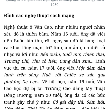
1980
Đỉnh cao nghệ thuật cách mạng
Nghệ thuật ở Văn Cao, như nhiều người nhận
xét, đó là thiên bẩm. Năm 16 tuổi, ông đã viết
nên Buồn tàn thu, rồi ngay sau đó là hàng loạt
ca khúc lãng mạn, trữ tình, ám ảnh, da diết cả
nhạc và lời như:
Bến xuân, Suối mơ, Thiên thai,
Trương Chi, Thu cô liêu, Cung đàn xưa
… Lĩnh
vực thi ca, năm 17 tuổi, ông viết
Một đêm đàn
lạnh trên sông Huế, rồi Chiếc xe xác qua
phường Dạ Lạc…
Về hội họa, năm 19 tuổi, Văn
Cao học dự bị tại Trường Cao đẳng Mỹ thuật
Đông Dương; năm 20 tuổi, ông đã có các bức
tranh gây chú ý như:
Cô gái dậy thì, Sám hối,
Nửa đêm, Thái Hà ấp đêm mưa
…, đặc biệt là