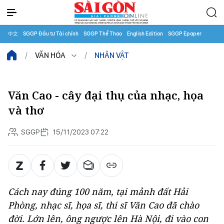
中文
SGGP Đầu tư Tài chính
SGGP Thể Thao
English Edition
SGGP Epaper
VĂN HÓA
NHÂN VẬT
Văn Cao - cây đại thụ của nhạc, họa
và thơ
SGGP
15/11/2023 07:22
Cách nay đúng 100 năm, tại mảnh đất Hải
Phòng, nhạc sĩ, họa sĩ, thi sĩ Văn Cao đã chào
đời. Lớn lên, ông ngược lên Hà Nội, đi vào con