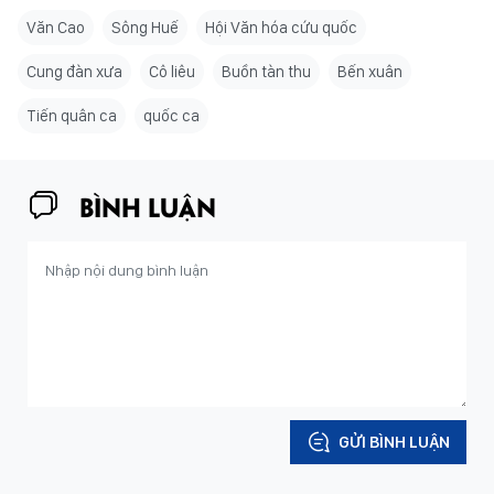
Văn Cao
Sông Huế
Hội Văn hóa cứu quốc
Cung đàn xưa
Cô liêu
Buồn tàn thu
Bến xuân
Tiến quân ca
quốc ca
BÌNH LUẬN
GỬI BÌNH LUẬN