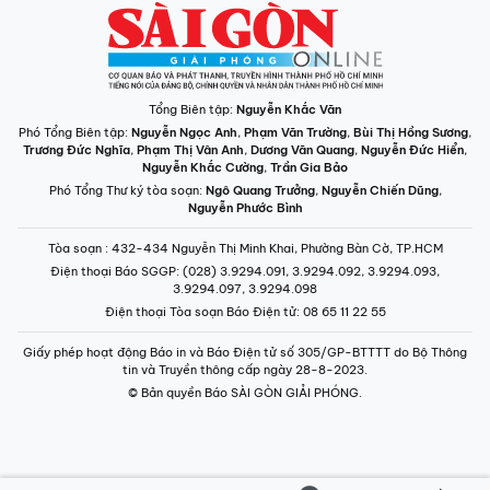
Tổng Biên tập:
Nguyễn Khắc Văn
Phó Tổng Biên tập:
Nguyễn Ngọc Anh
,
Phạm Văn Trường
,
Bùi Thị Hồng Sương
,
Trương Đức Nghĩa
,
Phạm Thị Vân Anh
,
Dương Văn Quang
,
Nguyễn Đức Hiển
,
Nguyễn Khắc Cường
,
Trần Gia Bảo
Phó Tổng Thư ký tòa soạn:
Ngô Quang Trưởng
,
Nguyễn Chiến Dũng
,
Nguyễn Phước Bình
Tòa soạn
: 432-434 Nguyễn Thị Minh Khai, Phường Bàn Cờ, TP.HCM
Điện thoại Báo SGGP
: (028) 3.9294.091, 3.9294.092, 3.9294.093,
3.9294.097, 3.9294.098
Điện thoại Tòa soạn Báo Điện tử
: 08 65 11 22 55
Giấy phép hoạt động Báo in và Báo Điện tử số 305/GP-BTTTT do Bộ Thông
tin và Truyền thông cấp ngày 28-8-2023.
© Bản quyền Báo SÀI GÒN GIẢI PHÓNG.