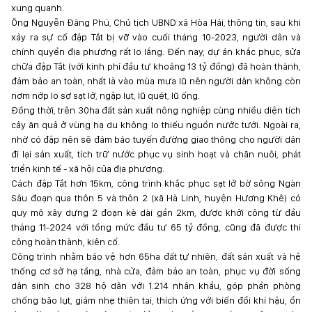
xung quanh.
Ông Nguyễn Đăng Phú, Chủ tịch UBND xã Hòa Hải, thông tin, sau khi
xảy ra sự cố đập Tắt bị vỡ vào cuối tháng 10-2023, người dân và
chính quyền địa phương rất lo lắng. Đến nay, dự án khắc phục, sửa
chữa đập Tắt (với kinh phí đầu tư khoảng 13 tỷ đồng) đã hoàn thành,
đảm bảo an toàn, nhất là vào mùa mưa lũ nên người dân không còn
nơm nớp lo sợ sạt lở, ngập lụt, lũ quét, lũ ống.
Đồng thời, trên 30ha đất sản xuất nông nghiệp cùng nhiều diện tích
cây ăn quả ở vùng hạ du không lo thiếu nguồn nước tưới. Ngoài ra,
nhờ có đập nên sẽ đảm bảo tuyến đường giao thông cho người dân
đi lại sản xuất, tích trữ nước phục vụ sinh hoạt và chăn nuôi, phát
triển kinh tế - xã hội của địa phương.
Cách đập Tắt hơn 15km, công trình khắc phục sạt lở bờ sông Ngàn
Sâu đoạn qua thôn 5 và thôn 2 (xã Hà Linh, huyện Hương Khê) có
quy mô xây dựng 2 đoạn kè dài gần 2km, được khởi công từ đầu
tháng 11-2024 với tổng mức đầu tư 65 tỷ đồng, cũng đã được thi
công hoàn thành, kiên cố.
Công trình nhằm bảo vệ hơn 65ha đất tự nhiên, đất sản xuất và hệ
thống cơ sở hạ tầng, nhà cửa, đảm bảo an toàn, phục vụ đời sống
dân sinh cho 328 hộ dân với 1.214 nhân khẩu, góp phần phòng
chống bão lụt, giảm nhẹ thiên tai, thích ứng với biến đổi khí hậu, ổn