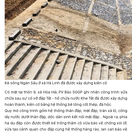
Kè sông Ngàn Sâu ở xã Hà Linh đã được xây dựng kiên cố
Có mặt tại thôn 9, xã Hòa Hải, PV Báo SGGP ghi nhận công trình sửa
chữa sau sự cố vỡ đập Tắt - hồ chứa nước Khe Tắt đã được xây dựng
hoàn thành, kiên cố bằng hệ thống bê tông cốt thép, đá hộc.
Quy mô công trình gồm hệ thống thân đập, mặt đập, tràn xả lũ, cống
lấy nước dưới thân đập, dốc dân sinh kết nối mặt đập... Ngoài ra, phía
hạ du đập còn được thiết kế trồng thảm cỏ vừa bảo vệ chống xói lở,
vừa tạo cảnh quan cho đập cùng hệ thống hàng rào, lan can bảo vệ