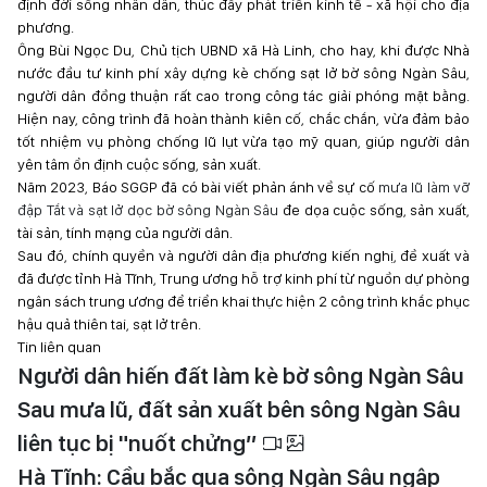
định đời sống nhân dân, thúc đẩy phát triển kinh tế - xã hội cho địa
phương.
Ông Bùi Ngọc Du, Chủ tịch UBND xã Hà Linh, cho hay, khi được Nhà
nước đầu tư kinh phí xây dựng kè chống sạt lở bờ sông Ngàn Sâu,
người dân đồng thuận rất cao trong công tác giải phóng mặt bằng.
Hiện nay, công trình đã hoàn thành kiên cố, chắc chắn, vừa đảm bảo
tốt nhiệm vụ phòng chống lũ lụt vừa tạo mỹ quan, giúp người dân
yên tâm ổn định cuộc sống, sản xuất.
Năm 2023, Báo SGGP đã có bài viết phản ánh về sự cố
mưa lũ làm vỡ
đập Tắt và sạt lở dọc bờ sông Ngàn Sâu
đe dọa cuộc sống, sản xuất,
tài sản, tính mạng của người dân.
Sau đó, chính quyền và người dân địa phương kiến nghị, đề xuất và
đã được tỉnh Hà Tĩnh, Trung ương hỗ trợ kinh phí từ nguồn dự phòng
ngân sách trung ương để triển khai thực hiện 2 công trình khắc phục
hậu quả thiên tai, sạt lở trên.
Tin liên quan
Người dân hiến đất làm kè bờ sông Ngàn Sâu
Sau mưa lũ, đất sản xuất bên sông Ngàn Sâu
liên tục bị "nuốt chửng”
Hà Tĩnh: Cầu bắc qua sông Ngàn Sâu ngập