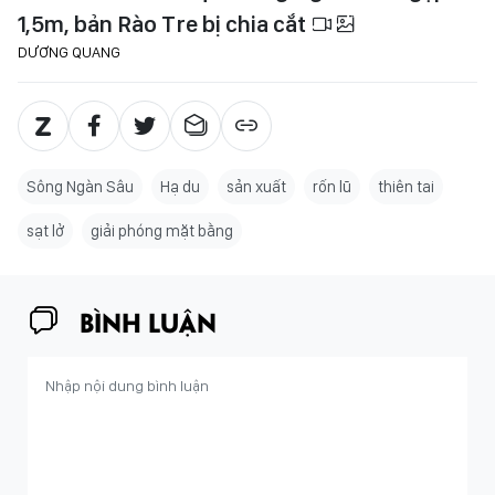
1,5m, bản Rào Tre bị chia cắt
DƯƠNG QUANG
Sông Ngàn Sâu
Hạ du
sản xuất
rốn lũ
thiên tai
sạt lở
giải phóng mặt bằng
BÌNH LUẬN