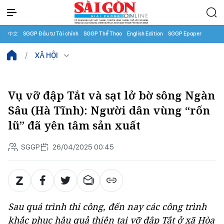
中文
SGGP Đầu tư Tài chính
SGGP Thể Thao
English Edition
SGGP Epaper
XÃ HỘI
Vụ vỡ đập Tắt và sạt lở bờ sông Ngàn
Sâu (Hà Tĩnh): Người dân vùng “rốn
lũ” đã yên tâm sản xuất
SGGP
26/04/2025 00:45
Sau quá trình thi công, đến nay các công trình
khắc phục hậu quả thiên tai vỡ đập Tắt ở xã Hòa