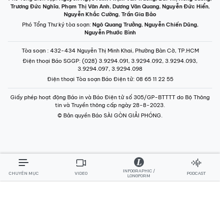
Trương Đức Nghĩa
,
Phạm Thị Vân Anh
,
Dương Văn Quang
,
Nguyễn Đức Hiển
,
Nguyễn Khắc Cường
,
Trần Gia Bảo
Phó Tổng Thư ký tòa soạn:
Ngô Quang Trưởng
,
Nguyễn Chiến Dũng
,
Nguyễn Phước Bình
Tòa soạn
: 432-434 Nguyễn Thị Minh Khai, Phường Bàn Cờ, TP.HCM
Điện thoại Báo SGGP
: (028) 3.9294.091, 3.9294.092, 3.9294.093,
3.9294.097, 3.9294.098
Điện thoại Tòa soạn Báo Điện tử
: 08 65 11 22 55
Giấy phép hoạt động Báo in và Báo Điện tử số 305/GP-BTTTT do Bộ Thông
tin và Truyền thông cấp ngày 28-8-2023.
© Bản quyền Báo SÀI GÒN GIẢI PHÓNG.
INFOGRAPHIC /
CHUYÊN MỤC
VIDEO
PODCAST
LONGFORM