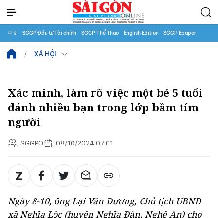
中文
SGGP Đầu tư Tài chính
SGGP Thể Thao
English Edition
SGGP Epaper
XÃ HỘI
Xác minh, làm rõ việc một bé 5 tuổi
đánh nhiều bạn trong lớp bầm tím
người
SGGPO
08/10/2024 07:01
Ngày 8-10, ông Lại Văn Dương, Chủ tịch UBND
xã Nghĩa Lộc (huyện Nghĩa Đàn, Nghệ An) cho