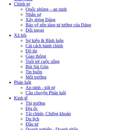
Chính trị
Quốc phòng – an ninh
Nhân sự
Xây dựng Đảng
Bảo vệ nền tảng tư tưởng của Đảng
Đối ngoại
Xã hội
Sự kiện & Bình luận
Cải cách hành chính
Đô thị
Giao thông
Tuổi trẻ cuộc sống
Bút Sài Gòn
Tin buồn
Môi trường
Pháp luật
An ninh - trật tự
Câu chuyện Pháp luật
Kinh tế
Thị trường
Địa ốc
Tài chính- Chứng khoán
Du lịch
Đầu tư
Doanh nghiệp - Doanh nhân