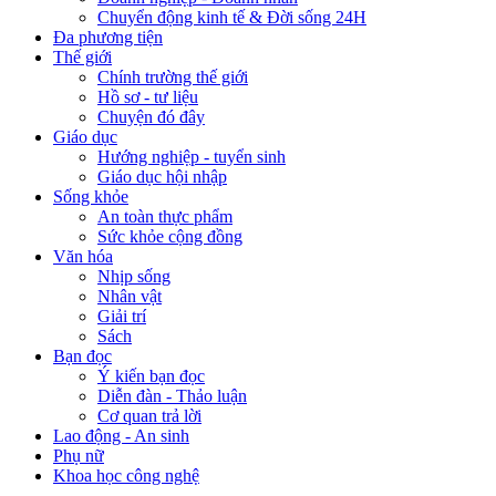
Chuyển động kinh tế & Đời sống 24H
Đa phương tiện
Thế giới
Chính trường thế giới
Hồ sơ - tư liệu
Chuyện đó đây
Giáo dục
Hướng nghiệp - tuyển sinh
Giáo dục hội nhập
Sống khỏe
An toàn thực phẩm
Sức khỏe cộng đồng
Văn hóa
Nhịp sống
Nhân vật
Giải trí
Sách
Bạn đọc
Ý kiến bạn đọc
Diễn đàn - Thảo luận
Cơ quan trả lời
Lao động - An sinh
Phụ nữ
Khoa học công nghệ