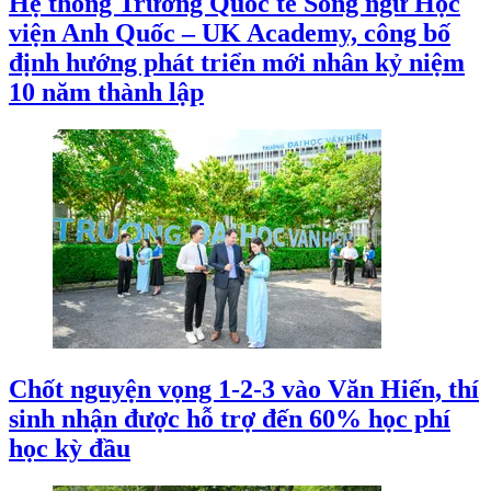
Hệ thống Trường Quốc tế Song ngữ Học
viện Anh Quốc – UK Academy, công bố
định hướng phát triển mới nhân kỷ niệm
10 năm thành lập
Chốt nguyện vọng 1-2-3 vào Văn Hiến, thí
sinh nhận được hỗ trợ đến 60% học phí
học kỳ đầu