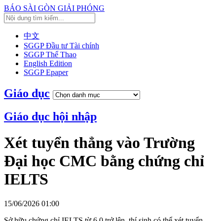
BÁO SÀI GÒN GIẢI PHÓNG
中文
SGGP Đầu tư Tài chính
SGGP Thể Thao
English Edition
SGGP Epaper
Giáo dục
Giáo dục hội nhập
Xét tuyển thẳng vào Trường
Đại học CMC bằng chứng chỉ
IELTS
15/06/2026 01:00
Sở hữu chứng chỉ IELTS từ 6.0 trở lên, thí sinh có thể xét tuyển