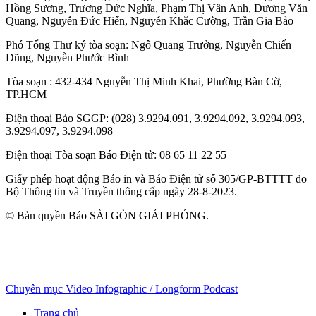
Hồng Sương
,
Trương Đức Nghĩa
,
Phạm Thị Vân Anh
,
Dương Văn
Quang
,
Nguyễn Đức Hiển
,
Nguyễn Khắc Cường
,
Trần Gia Bảo
Phó Tổng Thư ký tòa soạn:
Ngô Quang Trưởng
,
Nguyễn Chiến
Dũng
,
Nguyễn Phước Bình
Tòa soạn
: 432-434 Nguyễn Thị Minh Khai, Phường Bàn Cờ,
TP.HCM
Điện thoại Báo SGGP
: (028) 3.9294.091, 3.9294.092, 3.9294.093,
3.9294.097, 3.9294.098
Điện thoại Tòa soạn Báo Điện tử
: 08 65 11 22 55
Giấy phép hoạt động Báo in và Báo Điện tử số 305/GP-BTTTT do
Bộ Thông tin và Truyền thông cấp ngày 28-8-2023.
© Bản quyền Báo SÀI GÒN GIẢI PHÓNG.
Chuyên mục
Video
Infographic / Longform
Podcast
Trang chủ