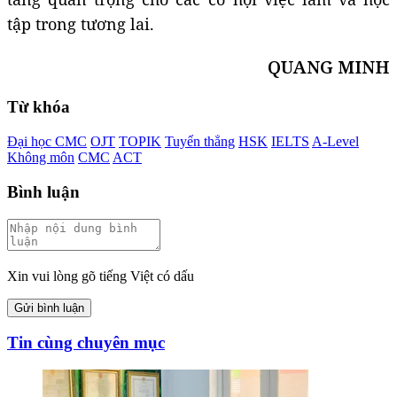
tập trong tương lai.
QUANG MINH
Từ khóa
Đại học CMC
OJT
TOPIK
Tuyển thẳng
HSK
IELTS
A-Level
Không môn
CMC
ACT
Bình luận
Xin vui lòng gõ tiếng Việt có dấu
Gửi bình luận
Tin cùng chuyên mục